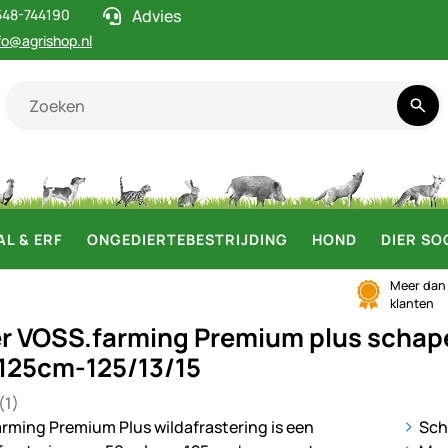
548-744190
Advies
fo@agrishop.nl
AL & ERF
ONGEDIERTEBESTRIJDING
HOND
DIER SO
Meer da
klanten
r VOSS.farming Premium plus schap
125cm-125/13/15
(1)
5 van 5 (1 beoordelingen)
ij
Sch