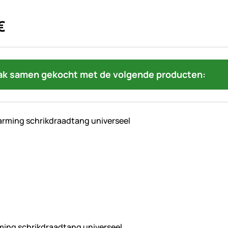
€
ak samen gekocht met de volgende producten:
beoordelingen geplaatst
ing schrikdraadtang universeel