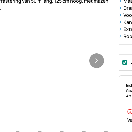
Maa
Dra
Voo
Kan
Extr
Rob
Bel
Incl
Gew
Art
Va