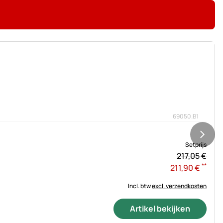
69050.B1
Setprijs
217,
05
€
**
211
,
90
€
Incl. btw
excl. verzendkosten
Artikel bekijken