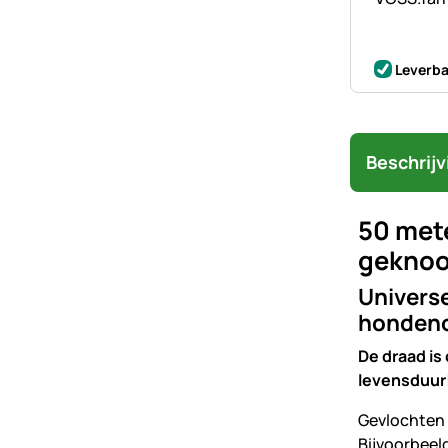
Leverba
Beschrijv
50 met
geknoo
Univers
hondeno
De draad is 
levensduur
Gevlochten 
Bijvoorbeel