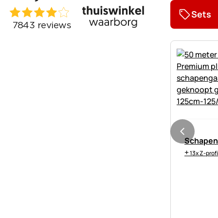
Sets
Schapeng
+
13x Z-prof