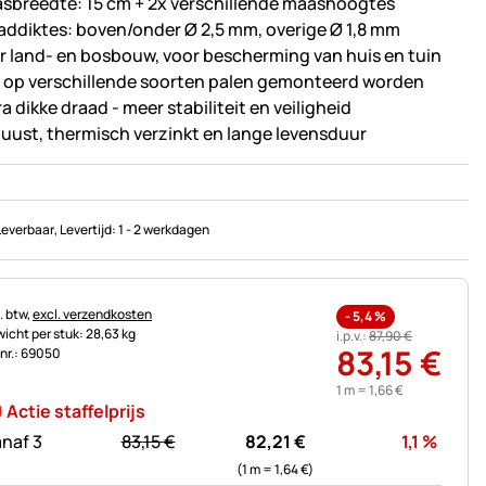
sbreedte: 15 cm + 2x verschillende maashoogtes
addiktes: boven/onder Ø 2,5 mm, overige Ø 1,8 mm
r land- en bosbouw, voor bescherming van huis en tuin
 op verschillende soorten palen gemonteerd worden
a dikke draad - meer stabiliteit en veiligheid
uust, thermisch verzinkt en lange levensduur
Leverbaar
, Levertijd:
1 - 2 werkdagen
astinginformatie:
. btw,
excl. verzendkosten
-
5,4
%
icht per stuk: 28,63 kg
i.p.v.:
87
,
90
€
83
,
15
€
.nr.: 69050
1 m =
1
,
66
€
Actie staffelprijs
statt:
Korti
naf 3
83,
15
€
82,
21
€
1,1
%
(1 m =
1,
64
€
)