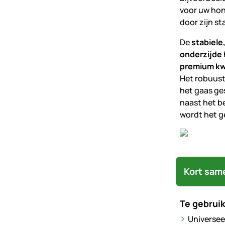
voor uw hon
door zijn st
De
stabiele
onderzijde
premium kwa
Het robuust
het gaas ge
naast het b
wordt het g
Kort sam
Te gebruik
Universee