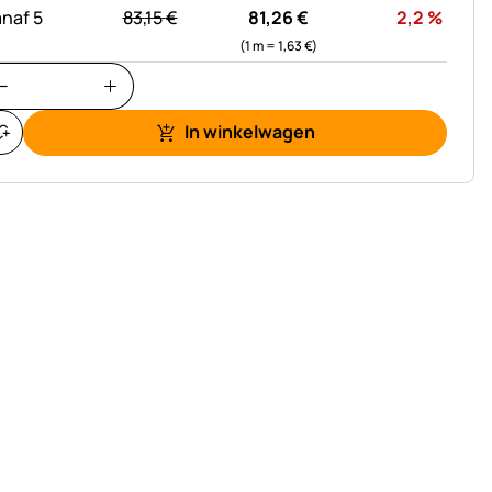
statt:
Korti
naf 5
83,
15
€
81,
26
€
2,2
%
(1 m =
1,
63
€
)
In winkelwagen