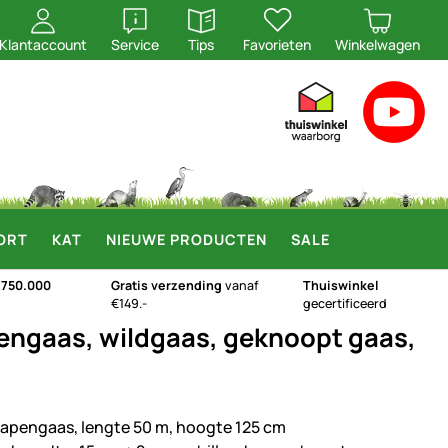
openen
openen
Klantaccount
Service
Tips
Favorieten
Winkelwagen
ORT
KAT
NIEUWE PRODUCTEN
SALE
n
750.000
Gratis verzending
vanaf
Thuiswinkel
€149.-
gecertificeerd
engaas, wildgaas, geknoopt gaas,
apengaas, lengte 50 m, hoogte 125 cm