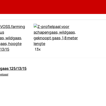
13
x
aas 125/13/15
ielpaal