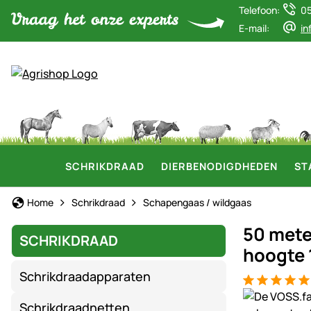
Telefoon:
0
E-mail:
in
SCHRIKDRAAD
DIERBENODIGDHEDEN
ST
Home
Schrikdraad
Schapengaas / wildgaas
50 mete
SCHRIKDRAAD
hoogte 
Schrikdraadapparaten
Beoordeling: 
1 Bewertung
Productgaler
Schrikdraadnetten