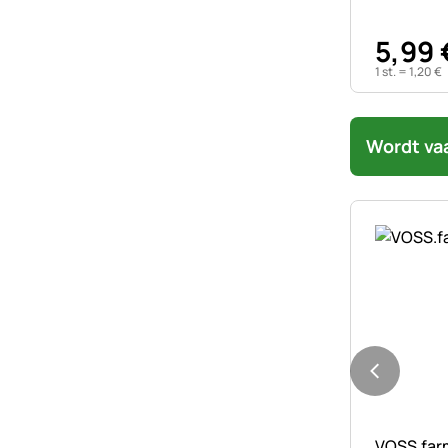
5
,
99
1 st. =
1
,
20
€
Wordt va
Nog geen 
VOSS.farm