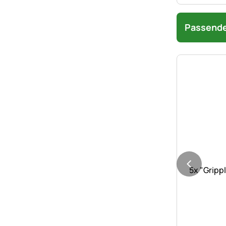
Passende
Nog geen 
5x "Gripp