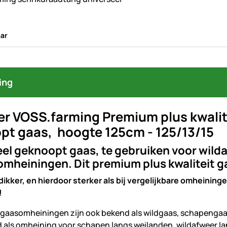
ar
ing
er VOSS.farming Premium plus kwalit
pt gaas, hoogte 125cm - 125/13/15
eel geknoopt gaas, te gebruiken voor wil
mheiningen. Dit premium plus kwaliteit g
dikker, en hierdoor sterker als bij vergelijkbare omheininge
!
gaasomheiningen zijn ook bekend als wildgaas, schapengaas,
d als omheining voor schapen langs weilanden, wildafweer l