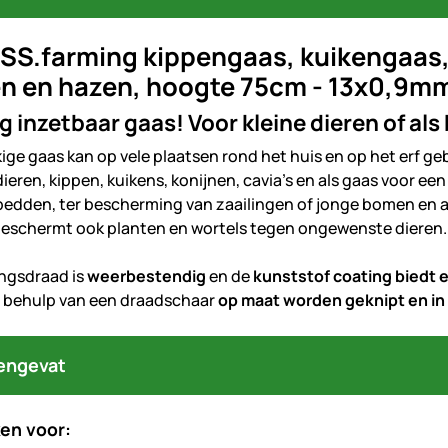
SS.farming kippengaas, kuikengaas,
en en hazen, hoogte 75cm - 13x0,9m
ig inzetbaar gaas! Voor kleine dieren of al
ge gaas kan op vele plaatsen rond het huis en op het erf gebr
dieren, kippen, kuikens, konijnen, cavia’s en als gaas voor e
edden, ter bescherming van zaailingen of jonge bomen en a
eschermt ook planten en wortels tegen ongewenste dieren.
ingsdraad is
weerbestendig
en de
kunststof coating biedt 
 behulp van een draadschaar
op maat worden geknipt en i
engevat
en voor: