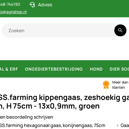
548-744190
Advies
fo@agrishop.nl
AL & ERF
ONGEDIERTEBESTRIJDING
HOND
DIER SO
Meer da
klanten
S.farming kippengaas, zeshoekig ga
n, H 75cm - 13x0,9mm, groen
en beoordeling schrijven
ij
Gaa