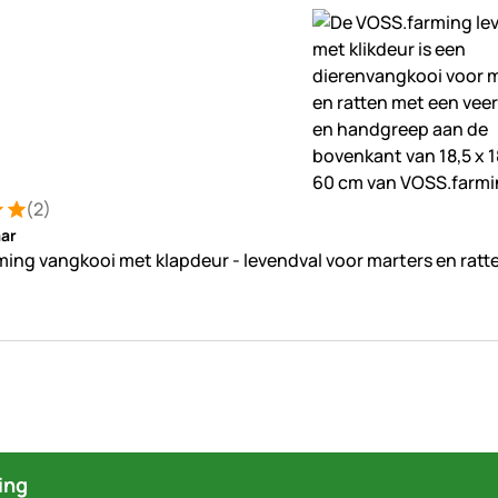
(2)
ng: 5 van 5 (2 beoordelingen)
ungen
ar
ing vangkooi met klapdeur - levendval voor marters en ratten
ing