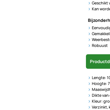
Geschikt 
Kan worde
Bijzonder
Eenvoudig
Gemakkeli
Weerbest
Robuust
Productd
Lengte: 
Hoogte: 
Maaswijd
Dikte van
Kleur: gr
Verzinkt,