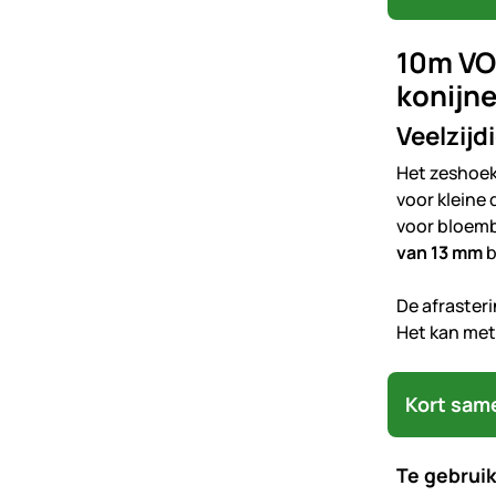
10m VO
konijn
Veelzijd
Het zeshoeki
voor kleine 
voor bloemb
van 13 mm
b
De afraster
Het kan met
Kort sam
Te gebruik