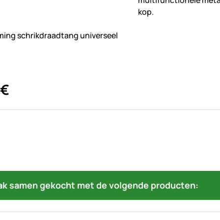
beoordelingen geplaatst
ing schrikdraadtang universeel
€
ak samen gekocht met de volgende producten: