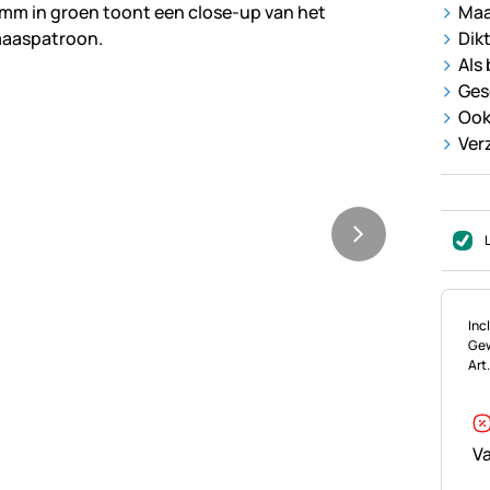
Maa
Dik
Als
Ges
Ook
Ver
Bel
Incl
Gew
Art
Va