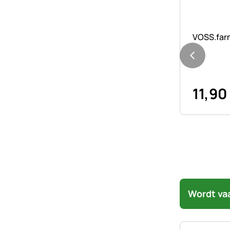
Nog geen 
VOSS.farm
11
,
90
Wordt va