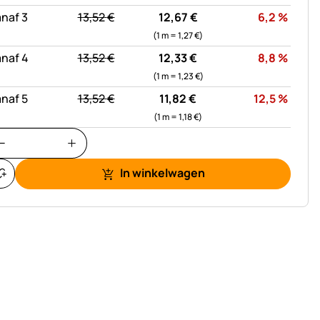
statt:
Korti
naf 3
13,
52
€
12,
67
€
6,2
%
(1 m =
1,
27
€
)
statt:
Korti
naf 4
13,
52
€
12,
33
€
8,8
%
(1 m =
1,
23
€
)
statt:
Korti
naf 5
13,
52
€
11,
82
€
12,5
%
(1 m =
1,
18
€
)
In winkelwagen