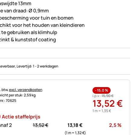
swijdte 13mm
te van draad: Ø 0,9mm
 bescherming voor tuin en bomen
chikt voor het houden van kleindieren
 te gebruiken als klimhulp
zinkt & kunststof coating
Leverbaar
, Levertijd:
1 - 2 werkdagen
astinginformatie:
. btw,
excl. verzendkosten
-
15,0
%
icht per stuk: 2,59 kg
i.p.v.:
15
,
90
€
13
,
52
€
.nr.: 70625
1 m =
1
,
35
€
Actie staffelprijs
statt:
Korti
naf 2
13,
52
€
13,
18
€
2,5
%
(1 m =
1,
32
€
)