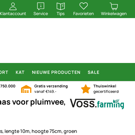
openen
openen
Klantaccount
Service
Tips
Favorieten
Winkelwagen
ORT
KAT
NIEUWE PRODUCTEN
SALE
n
750.000
Gratis verzending
Thuiswinkel
vanaf €149.-
gecertificeerd
as voor pluimvee,
s, lengte 10m, hoogte 75cm, groen