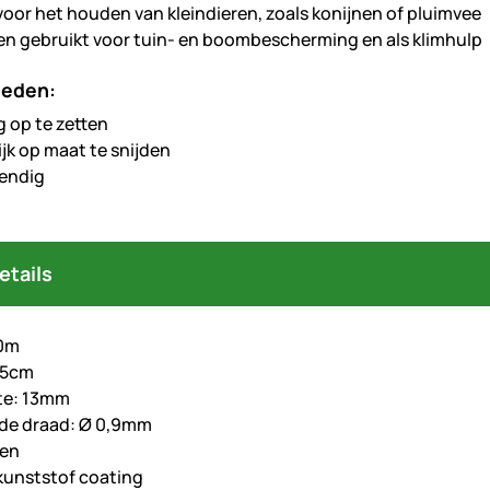
voor het houden van kleindieren, zoals konijnen of pluimvee
n gebruikt voor tuin- en boombescherming en als klimhulp
heden:
 op te zetten
jk op maat te snijden
endig
etails
10m
75cm
te: 13mm
 de draad: Ø 0,9mm
oen
 kunststof coating