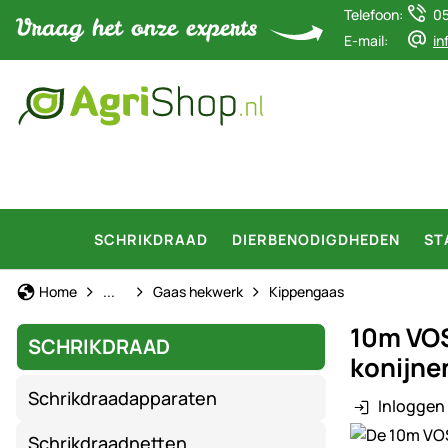
Telefoon:
0
E-mail:
in
SCHRIKDRAAD
DIERBENODIGDHEDEN
ST
Schrikdraad
Home
...
Gaas hekwerk
Kippengaas
10m VOS
SCHRIKDRAAD
konijne
Schrikdraadapparaten
Inloggen 
Productgaler
Schrikdraadnetten