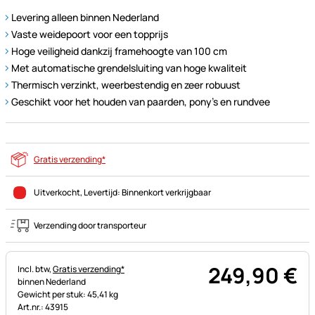
Levering alleen binnen Nederland
Vaste weidepoort voor een topprijs
Hoge veiligheid dankzij framehoogte van 100 cm
Met automatische grendelsluiting van hoge kwaliteit
Thermisch verzinkt, weerbestendig en zeer robuust
Geschikt voor het houden van paarden, pony's en rundvee
Gratis verzending*
Uitverkocht
, Levertijd:
Binnenkort verkrijgbaar
Verzending door transporteur
249
,
90
€
Belastinginformatie:
Incl. btw,
Gratis verzending*
binnen Nederland
Gewicht per stuk: 45,41 kg
Art.nr.: 43915