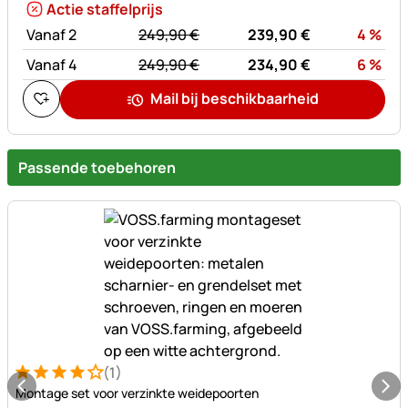
Actie staffelprijs
statt:
Kor
Vanaf 2
249,
90
€
239,
90
€
4
%
statt:
Kor
Vanaf 4
249,
90
€
234,
90
€
6
%
Mail bij beschikbaarheid
Passende toebehoren
(1)
Beoordeling: 4 van 5 (1 beoordelingen)
1 Bewertung
Montage set voor verzinkte weidepoorten