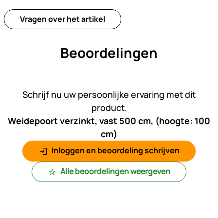
Vragen over het artikel
Beoordelingen
Nog geen beoordelingen gepl
Schrijf nu uw persoonlijke ervaring met dit
product.
Weidepoort verzinkt, vast 500 cm, (hoogte: 100
cm)
Inloggen en beoordeling schrijven
Alle beoordelingen weergeven
Voettekst