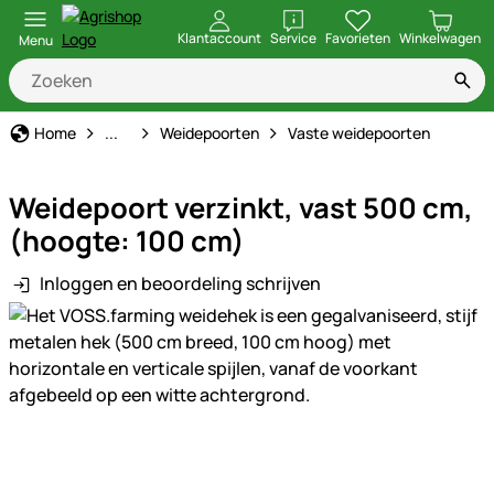
openen
Klantaccount
Service
Favorieten
Winkelwagen
Menu
Schrikdraad
Home
...
Weidepoorten
Vaste weidepoorten
Weidepoort verzinkt, vast 500 cm,
(hoogte: 100 cm)
Inloggen en beoordeling schrijven
Productgalerij