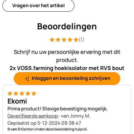
Vragen over het artikel
Beoordelingen
(1)
Beoordeling: 5 van 5 (1 beoordelingen
1 Bewertung
Schrijf nu uw persoonlijke ervaring met dit
product.
2x VOSS.farming hoekisolator met RVS bout
Inloggen en beoordeling schrijven
5 van 5
Ekomi
Prima product! Stevige bevestiging mogelijk.
Geverifieerde aankoop
- van Jonny M.
Geplaatst op 5-12-2024 09:38:47
0 van 0
Klanten vinden deze beoordeling hulpvol.