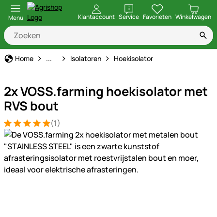
openen
Klantaccount
Service
Favorieten
Winkelwagen
Menu
Schrikdraad
Home
...
Isolatoren
Hoekisolator
2x VOSS.farming hoekisolator met
RVS bout
(1)
Beoordeling: 5 van 5 (1 beoordelingen)
1 Bewertung
Productgalerij