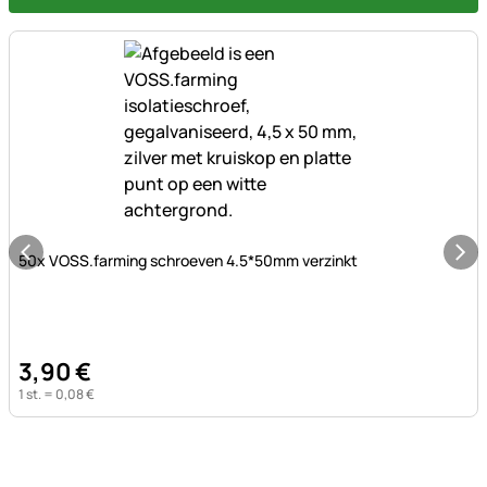
Nog geen beoordelingen geplaatst
50x VOSS.farming schroeven 4.5*50mm verzinkt
3
,
90
€
1 st. =
0
,
08
€