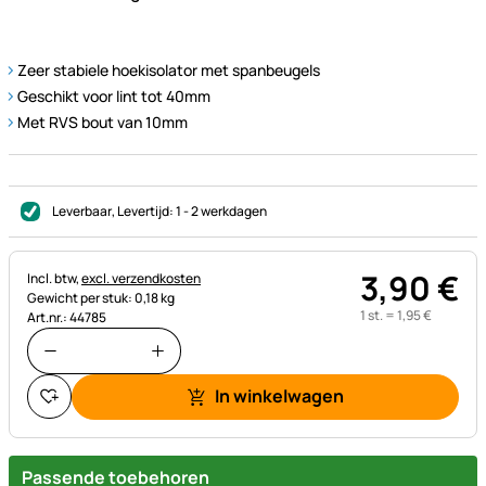
Zeer stabiele hoekisolator met spanbeugels
Geschikt voor lint tot 40mm
Met RVS bout van 10mm
Leverbaar
, Levertijd:
1 - 2 werkdagen
3
,
90
€
Belastinginformatie:
Incl. btw,
excl. verzendkosten
Gewicht per stuk: 0,18 kg
1 st. =
1
,
95
€
Art.nr.: 44785
In winkelwagen
Passende toebehoren