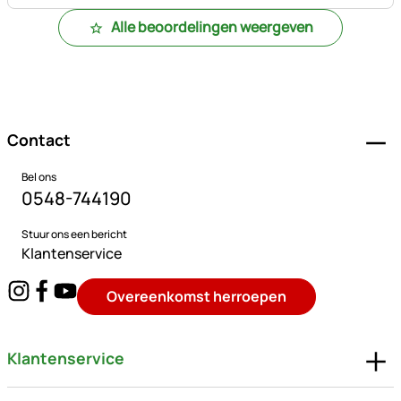
Alle beoordelingen weergeven
Voettekst
Contact
Bel ons
0548-744190
Stuur ons een bericht
Klantenservice
Overeenkomst herroepen
Klantenservice