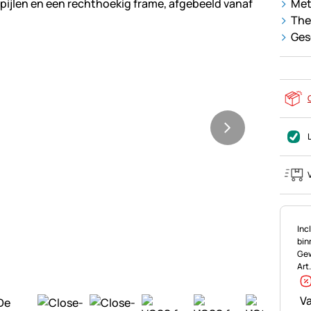
Met
The
Ges
Bel
Incl
bin
Gew
Art
Va