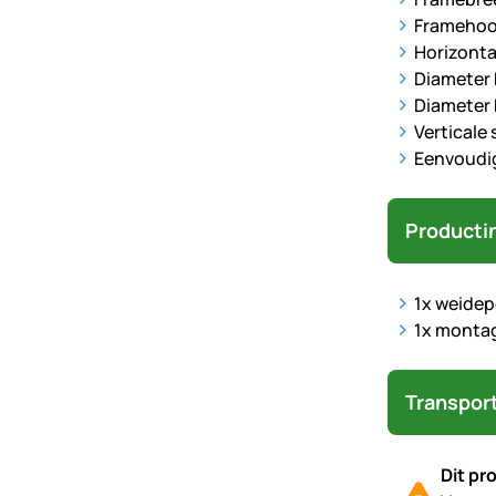
Framehoo
Horizonta
Diameter 
Diameter 
Verticale
Eenvoudi
Producti
1x weidep
1x montag
Transpor
Dit pr