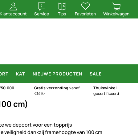
openen
openen
Klantaccount
Service
Tips
Favorieten
Winkelwagen
ORT
KAT
NIEUWE PRODUCTEN
SALE
750.000
Gratis verzending
vanaf
Thuiswinkel
€149.-
gecertificeerd
 100 cm)
te weidepoort voor een topprijs
e veiligheid dankzij framehoogte van 100 cm