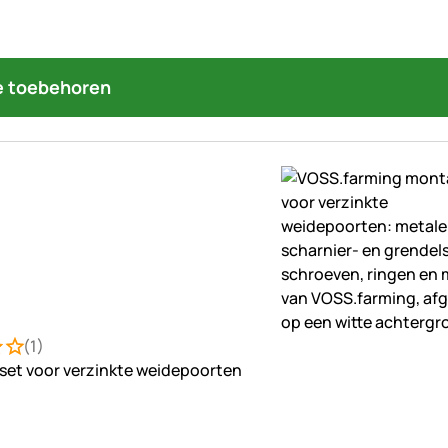
 toebehoren
(1)
ng: 4 van 5 (1 beoordelingen)
ung
et voor verzinkte weidepoorten