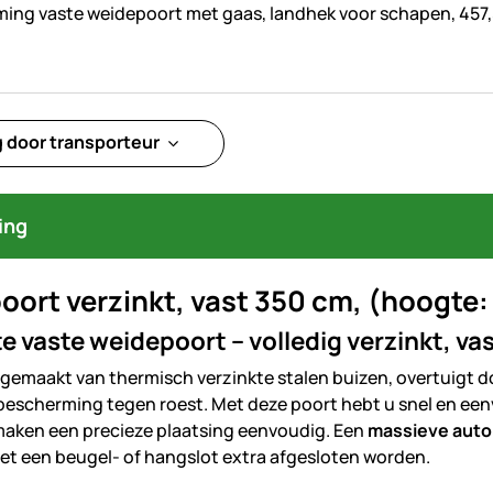
ing vaste weidepoort met gaas, landhek voor schapen, 457,5
g door transporteur
ing
ort verzinkt, vast 350 cm, (hoogte:
 vaste weidepoort – volledig verzinkt, va
 gemaakt van thermisch verzinkte stalen buizen, overtuigt do
bescherming tegen roest. Met deze poort hebt u snel en een
aken een precieze plaatsing eenvoudig. Een
massieve auto
et een beugel- of hangslot extra afgesloten worden.