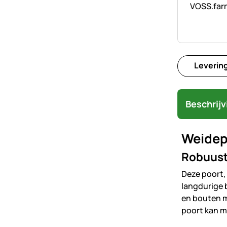
VOSS.farm
Leverin
Beschrijv
Weidepo
Robuuste
Deze poort,
langdurige 
en bouten m
poort kan m