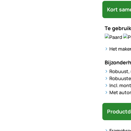
Kort sam
Te gebruik
Het maken
Bijzonder
Robuust, 
Robuuste,
Incl. mon
Met autom
Productd
Framebre