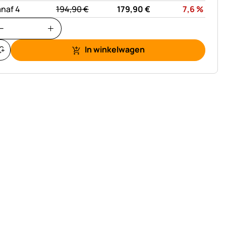
statt:
Korti
naf 4
194,
90
€
179,
90
€
7,6
%
In winkelwagen