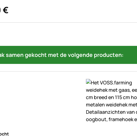
0
€
ak samen gekocht met de volgende producten:
beoordelingen geplaatst
ocht