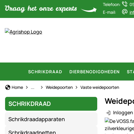
Telefoon:
0
E-mail:
in
SCHRIKDRAAD
DIERBENODIGDHEDEN
ST
Schrikdraad
Home
...
Weidepoorten
Vaste weidepoorten
Weidepo
SCHRIKDRAAD
Inloggen 
Schrikdraadapparaten
Productgaler
Schrikdraadnetten