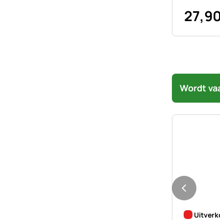
27
,
9
Wordt va
Nog geen 
Uitverk