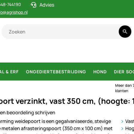
548-744190
Advies
fo@agrishop.nl
AL & ERF
ONGEDIERTEBESTRIJDING
HOND
DIER SO
Meer dan
klanten
ort verzinkt, vast 350 cm, (hoogte:
en beoordeling schrijven
ij
Vas
Hog