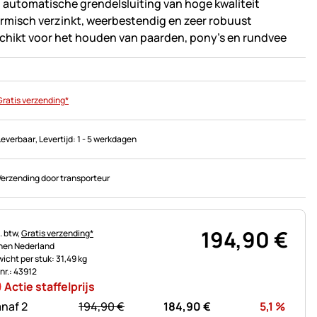
 automatische grendelsluiting van hoge kwaliteit
rmisch verzinkt, weerbestendig en zeer robuust
chikt voor het houden van paarden, pony's en rundvee
Gratis verzending*
Leverbaar
, Levertijd:
1 - 5 werkdagen
Verzending door transporteur
194
,
90
€
astinginformatie:
. btw,
Gratis verzending*
nen Nederland
icht per stuk: 31,49 kg
.nr.: 43912
Actie staffelprijs
statt:
Korti
naf 2
194,
90
€
184,
90
€
5,1
%