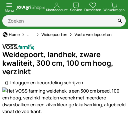
openen
Klantaccount
Service
Favorieten
Winkelwagen
Menu
Schrikdraad
Home
...
Weidepoorten
Vaste weidepoorten
Weidepoort, landhek, zware
kwaliteit, 300 cm, 100 cm hoog,
verzinkt
Inloggen en beoordeling schrijven
Productgalerij