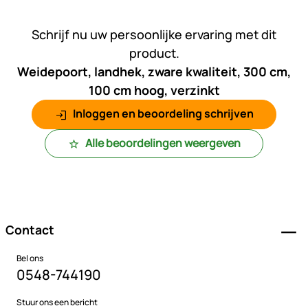
Nog geen beoordelingen gepl
Schrijf nu uw persoonlijke ervaring met dit
product.
Weidepoort, landhek, zware kwaliteit, 300 cm,
100 cm hoog, verzinkt
Inloggen en beoordeling schrijven
Alle beoordelingen weergeven
Voettekst
Contact
Bel ons
0548-744190
Stuur ons een bericht