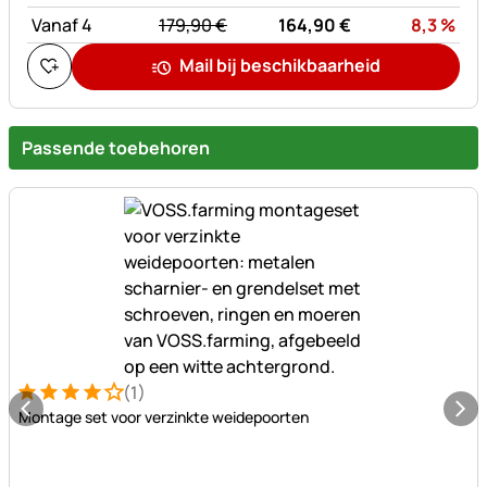
statt:
Kor
Vanaf 4
179,
90
€
164,
90
€
8,3
%
Mail bij beschikbaarheid
Passende toebehoren
(1)
Beoordeling: 4 van 5 (1 beoordelingen)
1 Bewertung
Montage set voor verzinkte weidepoorten