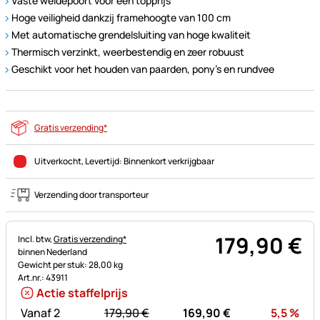
Vaste weidepoort voor een topprijs
Hoge veiligheid dankzij framehoogte van 100 cm
Met automatische grendelsluiting van hoge kwaliteit
Thermisch verzinkt, weerbestendig en zeer robuust
Geschikt voor het houden van paarden, pony's en rundvee
Gratis verzending*
Uitverkocht
, Levertijd:
Binnenkort verkrijgbaar
Verzending door transporteur
179
,
90
€
Belastinginformatie:
Incl. btw,
Gratis verzending*
binnen Nederland
Gewicht per stuk: 28,00 kg
Art.nr.: 43911
Actie staffelprijs
statt:
Kor
Vanaf 2
179,
90
€
169,
90
€
5,5
%