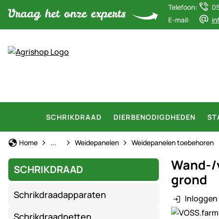
Telefoon:
0
E-mail:
in
SCHRIKDRAAD
DIERBENODIGDHEDEN
ST
Schrikdraad
Home
...
Weidepanelen
Weidepanelen toebehoren
Wand-/v
SCHRIKDRAAD
grond
Schrikdraadapparaten
Inloggen 
Productgaler
Schrikdraadnetten