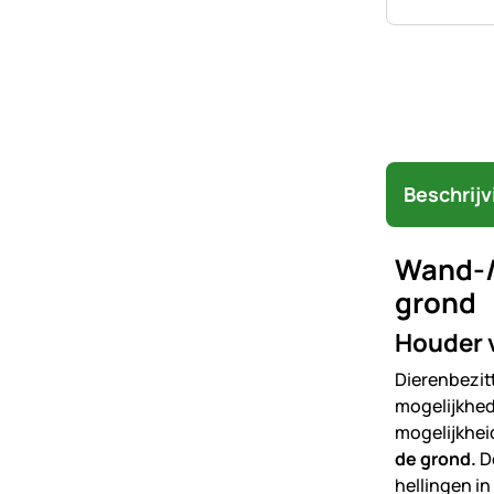
Beschrijv
Wand-/
grond
Houder 
Dierenbezit
mogelijkhed
mogelijkhe
de grond.
Do
hellingen in