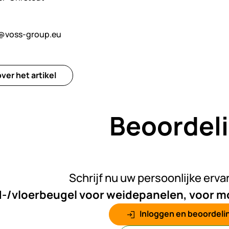
@voss-group.eu
ver het artikel
Beoordel
Nog gee
Schrijf nu uw persoonlijke erva
/vloerbeugel voor weidepanelen, voor m
Inloggen en beoordelin