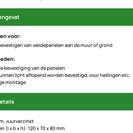
engevat
en voor:
bevestigen van weidepanelen aan de muur of grond
heden:
e bevestiging van de panelen
unnen licht aflopend worden bevestigd, voor hellingen etc.
ge montage
etails
mm, vuurverzinkt
 (l x b x h): 120 x 70 x 80 mm