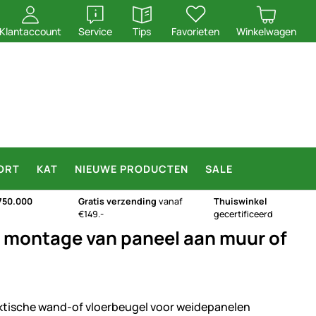
openen
openen
Klantaccount
Service
Tips
Favorieten
Winkelwagen
ORT
KAT
NIEUWE PRODUCTEN
SALE
750.000
Gratis verzending
vanaf
Thuiswinkel
€149.-
gecertificeerd
 montage van paneel aan muur of
ktische wand-of vloerbeugel voor weidepanelen