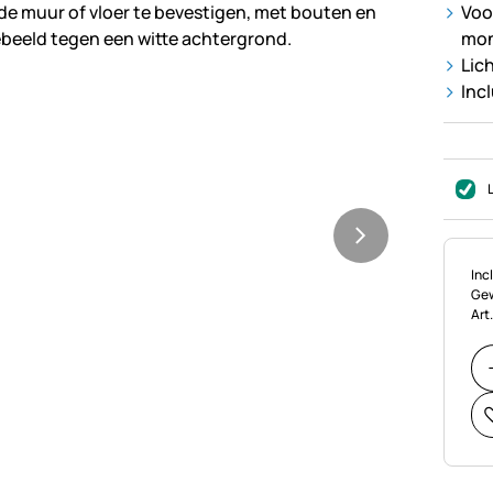
Voo
mo
Lic
Inc
Bel
Incl
Gew
Art