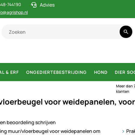
548-744190
Advies
fo@agrishop.nl
AL & ERF
ONGEDIERTEBESTRIJDING
HOND
DIER SO
Meer dan
klanten
loerbeugel voor weidepanelen, voor
en beoordeling schrijven
ij
Pra