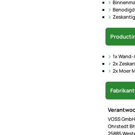
Binnenmaa
Benodigd 
Zeskanti
Producti
1x Wand-/
2x Zeskan
2x Moer M
Fabrikan
Verantwoo
VOSS GmbH 
Ohrstedt Bh
25885 West