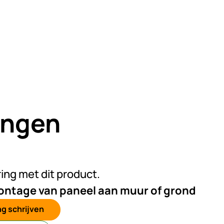
ingen
n beoordelingen geplaatst
ring met dit product.
ontage van paneel aan muur of grond
g schrijven