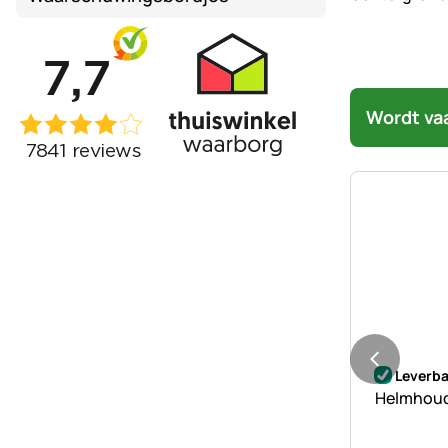
Wordt va
Nog geen 
Leverba
Helmhoude