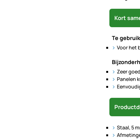
Kort sam
Te gebruik
Voor het 
Bijzonder
Zeer goed
Panelen k
Eenvoudi
Productd
Staal, 5 
Afmetingen