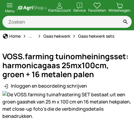
openen
Klantaccount
Service
Favorieten
Winkelwagen
Menu
Schrikdraad
Home
...
Gaas hekwerk
Gaas hekwerk sets
VOSS.farming tuinomheiningsset:
harmonicagaas 25mx100cm,
groen + 16 metalen palen
Inloggen en beoordeling schrijven
Productgalerij