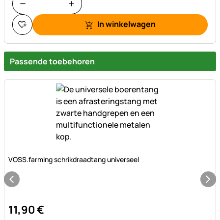
In winkelwagen
Passende toebehoren
Nog geen beoordelingen geplaatst
VOSS.farming schrikdraadtang universeel
11
,
90
€