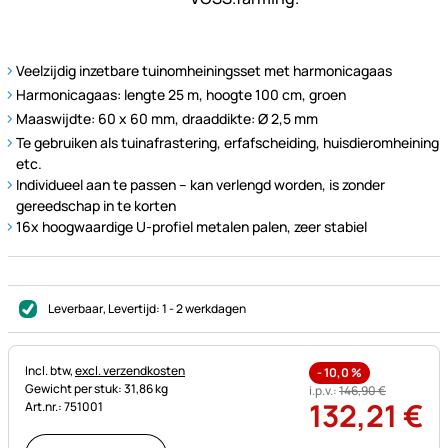
Veelzijdig inzetbare tuinomheiningsset met harmonicagaas
Harmonicagaas: lengte 25 m, hoogte 100 cm, groen
Maaswijdte: 60 x 60 mm, draaddikte: Ø 2,5 mm
Te gebruiken als tuinafrastering, erfafscheiding, huisdieromheining
etc.
Individueel aan te passen – kan verlengd worden, is zonder
gereedschap in te korten
16x hoogwaardige U-profiel metalen palen, zeer stabiel
Leverbaar
, Levertijd:
1 - 2 werkdagen
Belastinginformatie:
Incl. btw,
excl. verzendkosten
-
10,0
%
Gewicht per stuk: 31,86 kg
i.p.v.:
146
,
90
€
132
,
21
€
Art.nr.: 751001