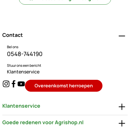
Voettekst
Contact
Bel ons
0548-744190
Stuur ons een bericht
Klantenservice
Overeenkomst herroepen
Klantenservice
Goede redenen voor Agrishop.nl