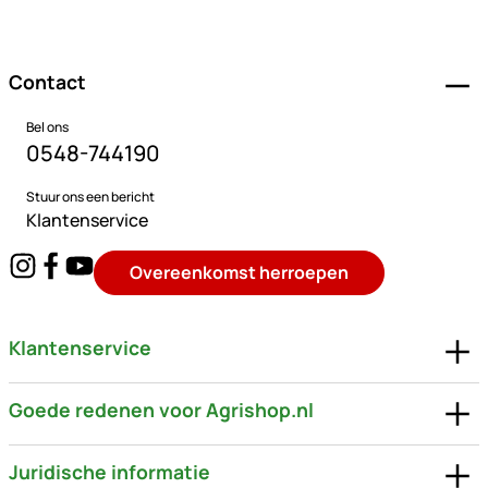
Voettekst
Contact
Bel ons
0548-744190
Stuur ons een bericht
Klantenservice
Overeenkomst herroepen
Klantenservice
Goede redenen voor Agrishop.nl
Juridische informatie