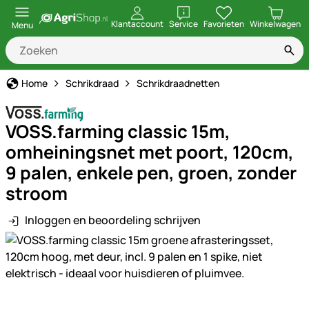
openen
Klantaccount
Service
Favorieten
Winkelwagen
Menu
Home
Schrikdraad
Schrikdraadnetten
VOSS.farming classic 15m,
omheiningsnet met poort, 120cm,
9 palen, enkele pen, groen, zonder
stroom
Inloggen en beoordeling schrijven
Productgalerij