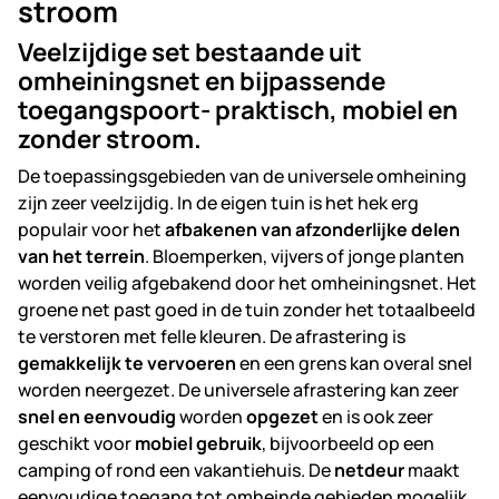
stroom
Veelzijdige set bestaande uit
omheiningsnet en bijpassende
toegangspoort- praktisch, mobiel en
zonder stroom.
De toepassingsgebieden van de universele omheining
zijn zeer veelzijdig. In de eigen tuin is het hek erg
populair voor het
afbakenen van afzonderlijke delen
van het terrein
. Bloemperken, vijvers of jonge planten
worden veilig afgebakend door het omheiningsnet. Het
groene net past goed in de tuin zonder het totaalbeeld
te verstoren met felle kleuren. De afrastering is
gemakkelijk te vervoeren
en een grens kan overal snel
worden neergezet. De universele afrastering kan zeer
snel en eenvoudig
worden
opgezet
en is ook zeer
geschikt voor
mobiel gebruik
, bijvoorbeeld op een
camping of rond een vakantiehuis. De
netdeur
maakt
eenvoudige toegang tot omheinde gebieden mogelijk