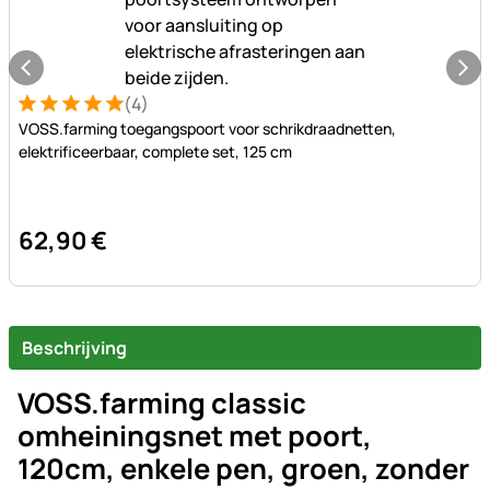
(4)
Beoordeling: 5 van 5 (4 beoordelingen)
4 Bewertungen
VOSS.farming toegangspoort voor schrikdraadnetten,
elektrificeerbaar, complete set, 125 cm
62
,
90
€
Beschrijving
VOSS.farming classic
omheiningsnet met poort,
120cm, enkele pen, groen, zonder