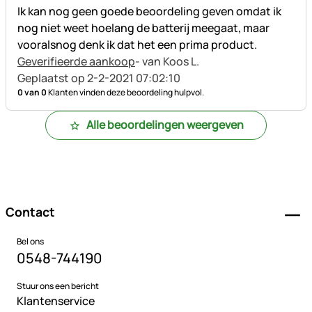
Ik kan nog geen goede beoordeling geven omdat ik
nog niet weet hoelang de batterij meegaat, maar
vooralsnog denk ik dat het een prima product.
Geverifieerde aankoop
- van Koos L.
Geplaatst op 2-2-2021 07:02:10
0 van 0
Klanten vinden deze beoordeling hulpvol.
Alle beoordelingen weergeven
Voettekst
Contact
Bel ons
0548-744190
Stuur ons een bericht
Klantenservice