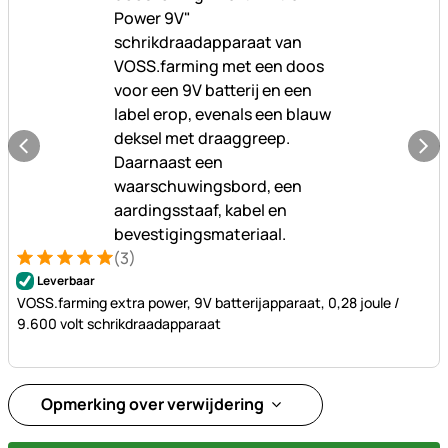
(3)
Beoordeling: 5 van 5 (3 beoordelingen)
3 Bewertungen
Leverbaar
VOSS.farming extra power, 9V batterijapparaat, 0,28 joule /
9.600 volt schrikdraadapparaat
Opmerking over verwijdering