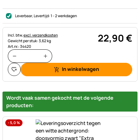
Leverbaar
, Levertijd:
1 - 2 werkdagen
22
,
90
€
Belastinginformatie:
Incl. btw,
excl. verzendkosten
Gewicht per stuk: 3,62 kg
Art.nr.: 34420
In winkelwagen
Wordt vaak samen gekocht met de volgende
producten:
-
5,0
%