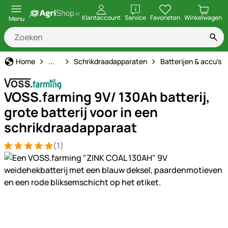
openen
Klantaccount
Service
Favorieten
Winkelwagen
Menu
Schrikdraad
Home
...
Schrikdraadapparaten
Batterijen & accu's
VOSS.farming 9V/ 130Ah batterij,
grote batterij voor in een
schrikdraadapparaat
(1)
Beoordeling: 5 van 5 (1 beoordelingen)
1 Bewertung
Productgalerij