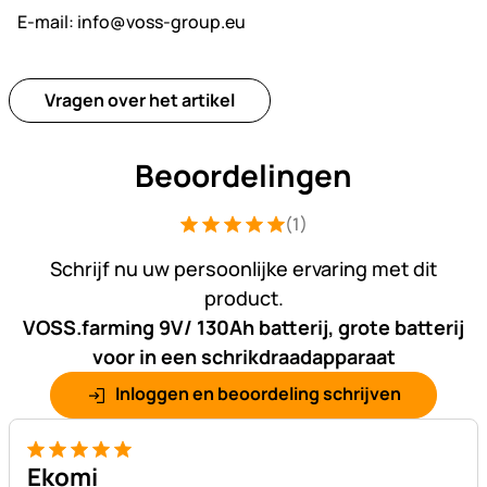
E-mail:
info@voss-group.eu
Vragen over het artikel
Beoordelingen
(1)
Beoordeling: 5 van 5 (1 beoordelingen
1 Bewertung
Schrijf nu uw persoonlijke ervaring met dit
product.
VOSS.farming 9V/ 130Ah batterij, grote batterij
voor in een schrikdraadapparaat
Inloggen en beoordeling schrijven
5 van 5
Ekomi