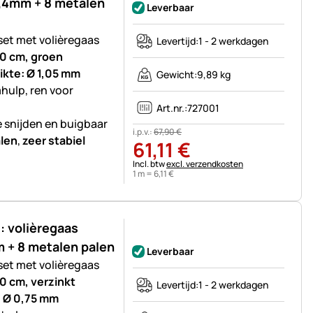
,4mm + 8 metalen
Leverbaar
set met volièregaas
Levertijd:
1 - 2 werkdagen
00 cm, groen
ikte: Ø 1,05 mm
Gewicht:
9,89 kg
mhulp, ren voor
Art.nr.:
727001
e snijden en buigbaar
i.p.v.:
67
,
90
€
len
,
zeer stabiel
61
,
11
€
Belastinginformatie:
Incl. btw
excl. verzendkosten
1 m =
6
,
11
€
 volièregaas
Nog geen beoordelingen geplaatst
+ 8 metalen palen
Leverbaar
set met volièregaas
0 cm, verzinkt
Levertijd:
1 - 2 werkdagen
: Ø 0,75 mm