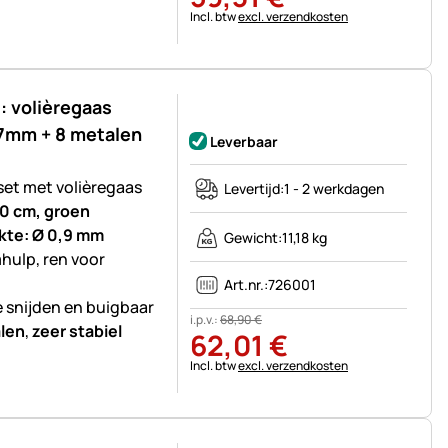
Belastinginformatie:
Incl. btw
excl. verzendkosten
 volièregaas
Nog geen beoordelingen geplaatst
7mm + 8 metalen
Leverbaar
set met volièregaas
Levertijd:
1 - 2 werkdagen
00 cm, groen
ikte: Ø 0,9 mm
Gewicht:
11,18 kg
mhulp, ren voor
Art.nr.:
726001
e snijden en buigbaar
i.p.v.:
68
,
90
€
len
,
zeer stabiel
62
,
01
€
Belastinginformatie:
Incl. btw
excl. verzendkosten