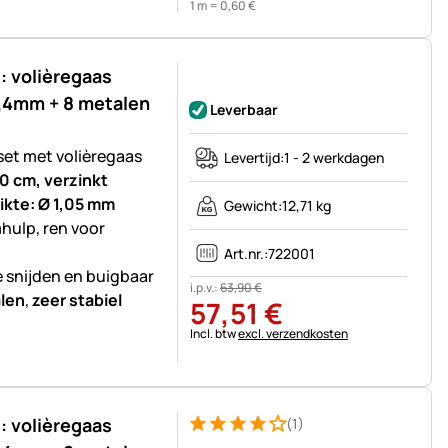
1 m =
0
,
60
€
 volièregaas
Nog geen beoordelingen geplaatst
,4mm + 8 metalen
Leverbaar
set met volièregaas
Levertijd:
1 - 2 werkdagen
0 cm, verzinkt
ikte: Ø 1,05 mm
Gewicht:
12,71 kg
mhulp, ren voor
Art.nr.:
722001
e snijden en buigbaar
i.p.v.:
63
,
90
€
len
,
zeer stabiel
57
,
51
€
Belastinginformatie:
Incl. btw
excl. verzendkosten
 volièregaas
(1)
Beoordeling: 4 van 5 (1 beoordelingen)
1 Bewertung