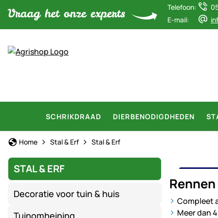
Telefoon:
0
E-mail:
in
SCHRIKDRAAD
DIERBENODIGDHEDEN
ST
Home
Stal & Erf
Stal & Erf
STAL & ERF
RENN
Rennen 
Decoratie voor tuin & huis
Compleet a
Meer dan 40
Tuinomheining