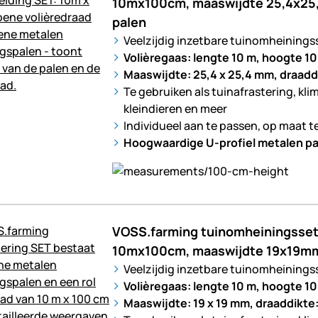
10mx100cm, maaswijdte 25,4x25
palen
Veelzijdig inzetbare tuinomheinings
Volièregaas: lengte 10 m, hoogte 1
Maaswijdte: 25,4 x 25,4 mm, draadd
Te gebruiken als tuinafrastering, kli
kleindieren en meer
Individueel aan te passen, op maat t
Hoogwaardige U-profiel metalen pa
VOSS.farming tuinomheiningsset:
10mx100cm, maaswijdte 19x19mm 
Veelzijdig inzetbare tuinomheinings
Volièregaas: lengte 10 m, hoogte 10
Maaswijdte: 19 x 19 mm, draaddikte