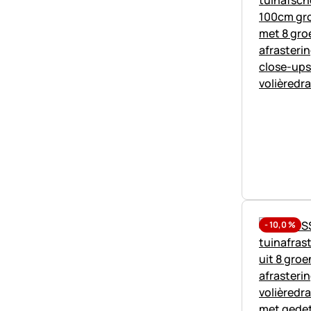
-
10,0
%