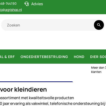
548-744190
Advies
fo@agrishop.nl
AL & ERF
ONGEDIERTEBESTRIJDING
HOND
DIER SO
Meer dan
klanten
EN VOOR KLEINDIEREN
voor kleindieren
ssortiment met kwaliteitsvolle producten
 jaar ervaring als vakwinkel, telefonische ondersteuning bij