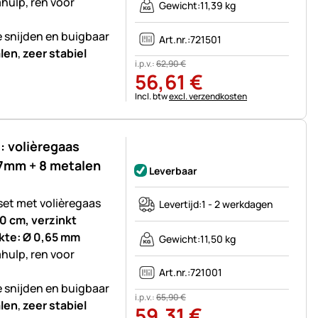
mhulp, ren voor
Gewicht:
11,39 kg
e snijden en buigbaar
Art.nr.:
721501
len
,
zeer stabiel
i.p.v.:
62
,
90
€
56
,
61
€
Belastinginformatie:
Incl. btw
excl. verzendkosten
 volièregaas
Nog geen beoordelingen geplaatst
7mm + 8 metalen
Leverbaar
set met volièregaas
Levertijd:
1 - 2 werkdagen
0 cm, verzinkt
ikte: Ø 0,65 mm
Gewicht:
11,50 kg
mhulp, ren voor
Art.nr.:
721001
e snijden en buigbaar
i.p.v.:
65
,
90
€
len
,
zeer stabiel
59
,
31
€