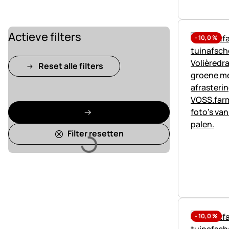
Actieve filters
-
10,0
%
Reset alle filters
Laden
Filter resetten
-
10,0
%