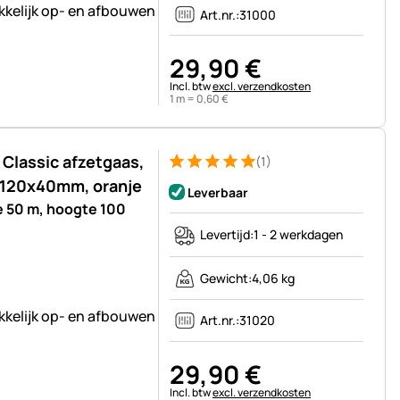
kkelijk op- en afbouwen
Art.nr.:
31000
29
,
90
€
Belastinginformatie:
Incl. btw
excl. verzendkosten
1 m =
0
,
60
€
Classic afzetgaas,
(1)
Beoordeling: 5 van 5 (1 beoordelingen)
1 Bewertung
 120x40mm, oranje
Leverbaar
e 50 m, hoogte 100
Levertijd:
1 - 2 werkdagen
Gewicht:
4,06 kg
kkelijk op- en afbouwen
Art.nr.:
31020
29
,
90
€
Belastinginformatie:
Incl. btw
excl. verzendkosten