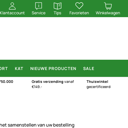
openen
openen
Klantaccount
Service
Tips
Favorieten
Winkelwagen
ORT
KAT
NIEUWE PRODUCTEN
SALE
750.000
Gratis verzending
vanaf
Thuiswinkel
€149.-
gecertificeerd
 het samenstellen van uw bestelling