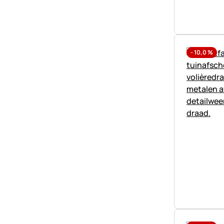
-
10,0
%