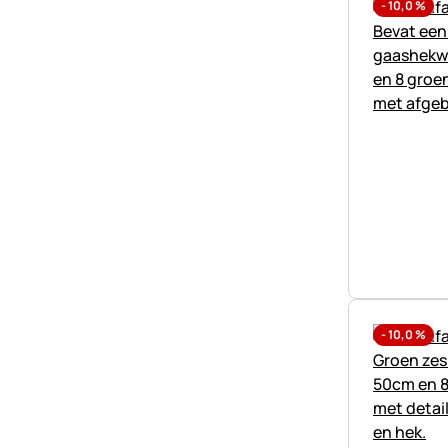
-
10,0
%
-
10,0
%