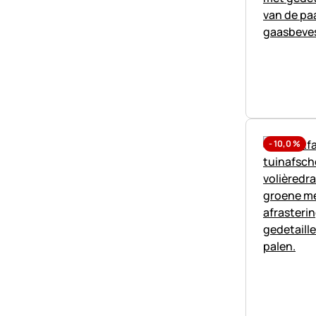
-
10,0
%