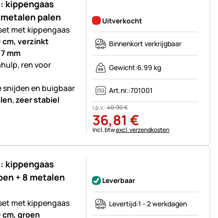
: kippengaas
Nog geen beoordelingen geplaatst
metalen palen
Uitverkocht
sset met kippengaas
 cm, verzinkt
Binnenkort verkrijgbaar
0,7 mm
mhulp, ren voor
Gewicht:
6,99 kg
e snijden en buigbaar
Art.nr.:
701001
len
,
zeer stabiel
i.p.v.:
40
,
90
€
36
,
81
€
Belastinginformatie:
Incl. btw
excl. verzendkosten
: kippengaas
Nog geen beoordelingen geplaatst
en + 8 metalen
Leverbaar
sset met kippengaas
Levertijd:
1 - 2 werkdagen
0 cm, groen