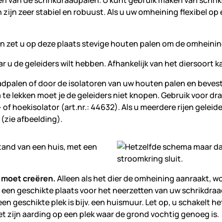
tten van de schrikdraadpalen. U kunt gebruik maken van schri
ijn zeer stabiel en robuust. Als u uw omheining flexibel op 
an zet u op deze plaats stevige houten palen om de omheining
 u de geleiders wilt hebben. Afhankelijk van het diersoort ka
aadpalen of door de isolatoren van uw houten palen en beves
 lekken moet je de geleiders niet knopen. Gebruik voor draad
- of hoekisolator (art.nr.: 44632). Als u meerdere rijen geleide
 (zie afbeelding).
t moet creëren.
Alleen als het dier de omheining aanraakt, w
s een geschikte plaats voor het neerzetten van uw schrikdr
geschikte plek is bijv. een huismuur. Let op, u schakelt het 
et zijn aarding op een plek waar de grond vochtig genoeg is.