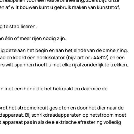
kdraadpalen voor een vaste omheining, zoals bijv. onze
en af wilt bouwen kunt u gebruik maken van kunststof,
 te stabiliseren.
n één of meer rijen nodig zijn.
tig deze aan het begin en aan het einde van de omheining.
 en koord een hoekisolator (bijv. art.nr.: 44812) en een
rs wilt spannen hoeft u niet elke rij afzonderlijk te trekken,
ordt het stroomcircuit gesloten en door het dier naar de
aadapparaat. Bij schrikdraadapparaten op netstroom moet
apparaat pas in als de elektrische afrastering volledig