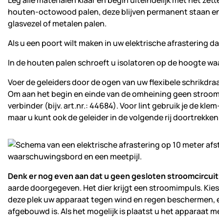
Leg alle materialen klaar en begin uiteindelijk met het ze
houten-octowood palen, deze blijven permanent staan en z
glasvezel of metalen palen.
Als u een poort wilt maken in uw elektrische afrastering d
In de houten palen schroeft u isolatoren op de hoogte waar
Voer de geleiders door de ogen van uw flexibele schrikdr
Om aan het begin en einde van de omheining geen stroom te
verbinder (bijv. art.nr.: 44684). Voor lint gebruik je de klem
maar u kunt ook de geleider in de volgende rij doortrekken
Denk er nog even aan dat u geen gesloten stroomcircui
aarde doorgegeven. Het dier krijgt een stroomimpuls. Kie
deze plek uw apparaat tegen wind en regen beschermen, een 
afgebouwd is. Als het mogelijk is plaatst u het apparaat m