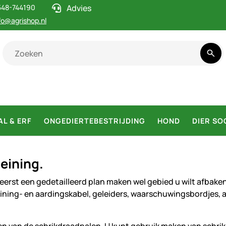
548-744190
Advies
fo@agrishop.nl
AL & ERF
ONGEDIERTEBESTRIJDING
HOND
DIER SO
eining.
rst een gedetailleerd plan maken wel gebied u wilt afbaken
ining- en aardingskabel, geleiders, waarschuwingsbordjes,