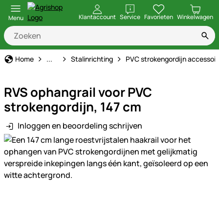
openen
Klantaccount
Service
Favorieten
Winkelwagen
Menu
Stal & Erf
Home
...
Stalinrichting
PVC strokengordijn accessoir
RVS ophangrail voor PVC
strokengordijn, 147 cm
Inloggen en beoordeling schrijven
Productgalerij