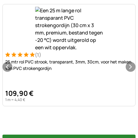
(1)
Beoordeling: 5 van 5 (1 beoordelingen)
1 Bewertung
25 mtr rol PVC strook, transparant, 3mm, 30cm, voor het maken
van PVC strokengordijn
109
,
90
€
1 m =
4
,
40
€