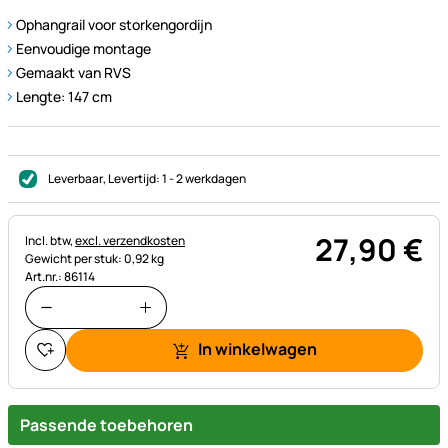
Ophangrail voor storkengordijn
Eenvoudige montage
Gemaakt van RVS
Lengte: 147 cm
Leverbaar
, Levertijd:
1 - 2 werkdagen
27
,
90
€
Belastinginformatie:
Incl. btw,
excl. verzendkosten
Gewicht per stuk: 0,92 kg
Art.nr.: 86114
In winkelwagen
Passende toebehoren