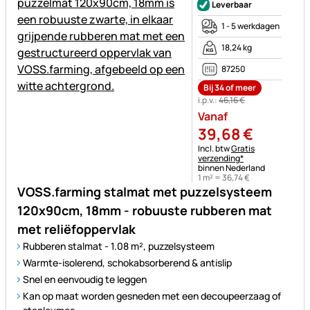
Leverbaar
1 - 5 werkdagen
18,24 kg
87250
Bij 34 of meer
i.p.v.:
46
,
16
€
Vanaf
39
,
68
€
Belastinginformatie:
Incl. btw
Gratis
verzending*
binnen Nederland
1 m² =
36
,
74
€
VOSS.farming stalmat met puzzelsysteem
120x90cm, 18mm - robuuste rubberen mat
met reliëfoppervlak
Rubberen stalmat - 1.08 m², puzzelsysteem
Warmte-isolerend, schokabsorberend & antislip
Snel en eenvoudig te leggen
Kan op maat worden gesneden met een decoupeerzaag of