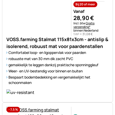
Bij 20 of meer
Vanaf
28
,
90
€
Belastinginformatie:
Incl. btw
Gratis
verzending*
binnen Nederland
1 m² =
31
,
08
€
VOSS.farming Stalmat 115x81x3cm - antislip &
isolerend, robuust mat voor paardenstallen
Comfortabel loop- en ligoppervlak voor paarden
robuuste mat van 30 mm dik zacht PVC
gemakkelijk te leggen dankzij praktische sponninggleuf
Weer- en UV-bestendig voor binnen en buiten
Bespaart bodembedekking en vergemakkelijkt het
schoonmaken
-
7,5
%
Nog geen beoordelingen gepl