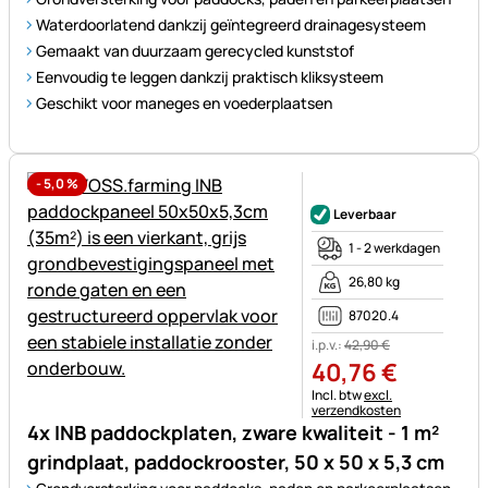
Waterdoorlatend dankzij geïntegreerd drainagesysteem
Gemaakt van duurzaam gerecycled kunststof
Eenvoudig te leggen dankzij praktisch kliksysteem
Geschikt voor maneges en voederplaatsen
-
5,0
%
Nog geen beoordelingen gepl
Leverbaar
1 - 2 werkdagen
26,80 kg
87020.4
i.p.v.:
42
,
90
€
40
,
76
€
Belastinginformatie:
Incl. btw
excl.
verzendkosten
4x INB paddockplaten, zware kwaliteit - 1 m²
grindplaat, paddockrooster, 50 x 50 x 5,3 cm