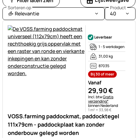
Lijstweergave
Filter laten zien
Sorteren op
Product
Relevantie
40
Nog geen beoordelingen gepl
Leverbaar
1 - 5 werkdagen
31,00 kg
87035
Bij 30 of meer
Vanaf
29
,
90
€
Belastinginformatie:
Incl. btw
Gratis
verzending*
binnen Nederland
1 m² =
33
,
98
€
VOSS.farming paddockmat, paddocktegel
111x79cm - paddockplaat kan zonder
onderbouw gelegd worden