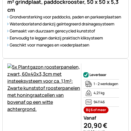
m² grindplaat, paddockrooster, 50 x 50 x 5,3
cm
Grondversterking voor paddocks, paden en parkeerplaatsen
Waterdoorlatend dankzij geïntegreerd drainagesysteem
Gemaakt van duurzaam gerecycled kunststof
Eenvoudig te leggen dankzij praktisch kliksysteem
Geschikt voor maneges en voederplaatsen
Nog geen beoordelingen gepl
Leverbaar
1 - 2 werkdagen
4,21 kg
941146
Bij 6 of meer
Vanaf
20
,
90
€