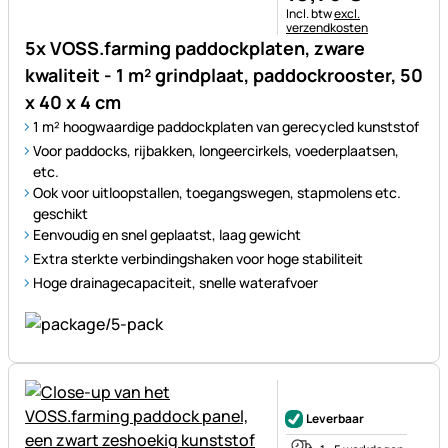
Belastinginformatie:
Incl. btw
excl.
verzendkosten
5x VOSS.farming paddockplaten, zware
kwaliteit - 1 m² grindplaat, paddockrooster, 50
x 40 x 4 cm
1 m² hoogwaardige paddockplaten van gerecycled kunststof
Voor paddocks, rijbakken, longeercirkels, voederplaatsen,
etc.
Ook voor uitloopstallen, toegangswegen, stapmolens etc.
geschikt
Eenvoudig en snel geplaatst, laag gewicht
Extra sterkte verbindingshaken voor hoge stabiliteit
Hoge drainagecapaciteit, snelle waterafvoer
Nog geen beoordelingen gepl
Leverbaar