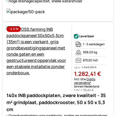
Hoge drainagecapaciteit, snelle waterafvoer
-
5,0
%
Nog geen beoordelingen gepl
Leverbaar
1 - 5 werkdagen
938,00 kg
87020.140
i.p.v.:
1.349
,
90
€
1.282
,
41
€
Belastinginformatie:
Incl. btw
Gratis
verzending*
binnen Nederland
1 m² =
36
,
64
€
140x INB paddockplaten, zware kwaliteit - 35
m² grindplaat, paddockrooster, 50 x 50 x 5,3
cm
Grondversterking voor paddocks, paden en parkeerplaatsen