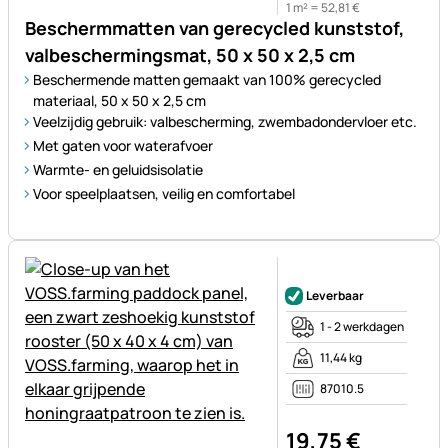
1 m² =
52
,
81
€
Beschermmatten van gerecycled kunststof,
valbeschermingsmat, 50 x 50 x 2,5 cm
Beschermende matten gemaakt van 100% gerecycled
materiaal, 50 x 50 x 2,5 cm
Veelzijdig gebruik: valbescherming, zwembadondervloer etc.
Met gaten voor waterafvoer
Warmte- en geluidsisolatie
Voor speelplaatsen, veilig en comfortabel
Nog geen beoordelingen gepl
Leverbaar
1 - 2 werkdagen
11,44 kg
87010.5
19
,
75
€