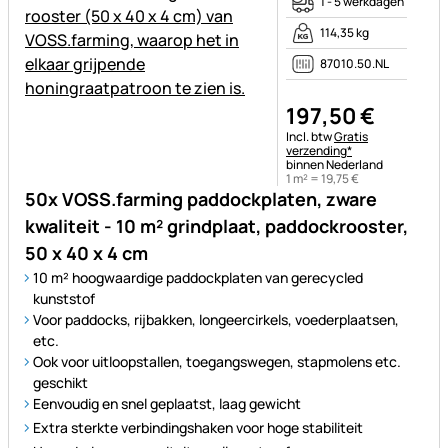
1 - 5 werkdagen
114,35 kg
87010.50.NL
197
,
50
€
Belastinginformatie:
Incl. btw
Gratis
verzending*
binnen Nederland
1 m² =
19
,
75
€
50x VOSS.farming paddockplaten, zware
kwaliteit - 10 m² grindplaat, paddockrooster,
50 x 40 x 4 cm
10 m² hoogwaardige paddockplaten van gerecycled
kunststof
Voor paddocks, rijbakken, longeercirkels, voederplaatsen,
etc.
Ook voor uitloopstallen, toegangswegen, stapmolens etc.
geschikt
Eenvoudig en snel geplaatst, laag gewicht
Extra sterkte verbindingshaken voor hoge stabiliteit