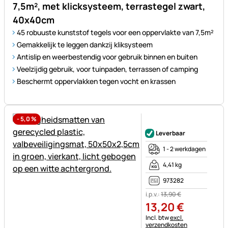
7,5m², met klicksysteem, terrastegel zwart,
40x40cm
45 robuuste kunststof tegels voor een oppervlakte van 7,5m²
Gemakkelijk te leggen dankzij kliksysteem
Antislip en weerbestendig voor gebruik binnen en buiten
Veelzijdig gebruik, voor tuinpaden, terrassen of camping
Beschermt oppervlakken tegen vocht en krassen
-
5,0
%
Nog geen beoordelingen gepl
Leverbaar
1 - 2 werkdagen
4,41 kg
973282
i.p.v.:
13
,
90
€
13
,
20
€
Belastinginformatie:
Incl. btw
excl.
verzendkosten