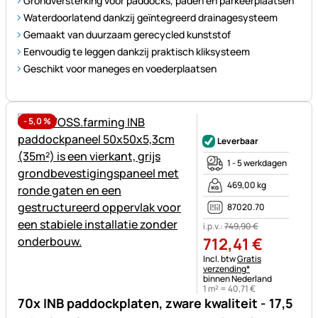
Grondversterking voor paddocks, paden en parkeerplaatsen
Waterdoorlatend dankzij geïntegreerd drainagesysteem
Gemaakt van duurzaam gerecycled kunststof
Eenvoudig te leggen dankzij praktisch kliksysteem
Geschikt voor maneges en voederplaatsen
-
5,0
%
Nog geen beoordelingen gepl
Leverbaar
1 - 5 werkdagen
469,00 kg
87020.70
i.p.v.:
749
,
90
€
712
,
41
€
Belastinginformatie:
Incl. btw
Gratis
verzending*
binnen Nederland
1 m² =
40
,
71
€
70x INB paddockplaten, zware kwaliteit - 17,5