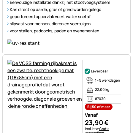
Eenvoudige installatie dankzij het stootvoegsysteem
Kan direct op aarde, gras of grind worden gelegd
geperforeerd oppervlak voert water snel af
slipvast voor mensen, dieren en voertuigen
voor stallen, paddocks, paden en evenementen
Nog geen beoordelingen gepl
Leverbaar
1 - 5 werkdagen
22,00 kg
87030
Bij 50 of meer
Vanaf
23
,
90
€
Belastinginformatie:
Incl. btw
Gratis
verzending*