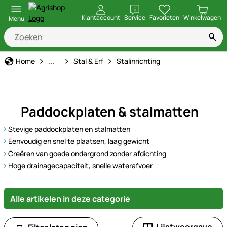
openen
Klantaccount
Service
Favorieten
Winkelwagen
Menu
Stal & Erf
Home
...
Stal & Erf
Stalinrichting
Paddockplaten & stalmatten
Stevige paddockplaten en stalmatten
Eenvoudig en snel te plaatsen, laag gewicht
Creëren van goede ondergrond zonder afdichting
Hoge drainagecapaciteit, snelle waterafvoer
Alle artikelen in deze categorie