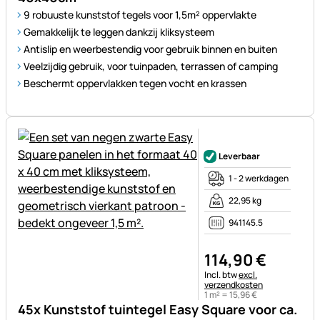
9 robuuste kunststof tegels voor 1,5m² oppervlakte
Gemakkelijk te leggen dankzij kliksysteem
Antislip en weerbestendig voor gebruik binnen en buiten
Veelzijdig gebruik, voor tuinpaden, terrassen of camping
Beschermt oppervlakken tegen vocht en krassen
Nog geen beoordelingen gepl
Leverbaar
1 - 2 werkdagen
22,95 kg
941145.5
114
,
90
€
Belastinginformatie:
Incl. btw
excl.
verzendkosten
1 m² =
15
,
96
€
45x Kunststof tuintegel Easy Square voor ca.