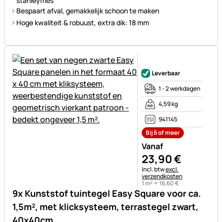
stanleymes
Bespaart afval, gemakkelijk schoon te maken
Hoge kwaliteit & robuust, extra dik: 18 mm
Nog geen beoordelingen gepl
Leverbaar
1 - 2 werkdagen
4,59 kg
941145
Bij 6 of meer
Vanaf
23
,
90
€
Belastinginformatie:
Incl. btw
excl.
verzendkosten
1 m² =
16
,
60
€
9x Kunststof tuintegel Easy Square voor ca.
1,5m², met klicksysteem, terrastegel zwart,
40x40cm