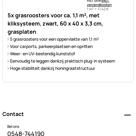
Belastinginformatie:
Incl. btw
excl.
verzendkosten
1 m² =
17
,
42
€
5x grasroosters voor ca. 1,1 m², met
kliksysteem, zwart, 60 x 40 x 3,3 cm,
grasplaten
5 grasroosters voor een oppervlakte van 1,1 m²
Voor carports, parkeerplaatsen en opritten
Weer- en UV-bestendig kunststof
Eenvoudig te leggen dankzij praktisch plug-in systeem
Hoge stabiliteit dankzij honingraatstructuur
Voettekst
Contact
Bel ons
0548-744190