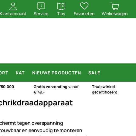
openen
openen
Klantaccount
Service
Tips
Favorieten
Winkelwagen
ORT
KAT
NIEUWE PRODUCTEN
SALE
750.000
Gratis verzending
vanaf
Thuiswinkel
€149.-
gecertificeerd
schrikdraadapparaat
chermt tegen overspanning
rouwbaar en eenvoudig te monteren