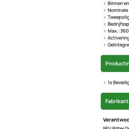
Binnen en
Nominale 
Tweepoli
Bedrijfss
Max.: 360
Activerin
Geïntegre
Producti
1x Beveil
Fabrikan
Verantwoo
REV Ritter 