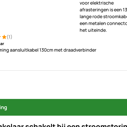
(1)
ng: 5 van 5 (1 beoordelingen)
ung
ar
ing aansluitkabel 130cm met draadverbinder
ing
akelaar schakelt bij een stroomstor