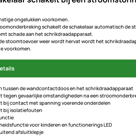
rnstige ongelukken voorkomen.
troomonderbreking schakelt de schakelaar automatisch de s
omt schade aan het schrikdraadapparaat.
e stoomtoevoer weer wordt hervat wordt het schrikdraadap
 te voorkomen.
etails
n tussen de wandcontactdoos en het schrikdraadapparaat
 tegen gevaarlijke omstandigheden na een stroomonderbr
 bij contact met spanning voerende onderdelen
 bij isolatiefouten
unctie
gheidsfunctie voor kinderen en functionerings LED
uitend afsluitklepje