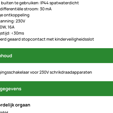
 buiten te gebruiken: IP44 spatwaterdicht
differentiële stroom: 30 mA
ge ontkoppeling
panning: 230V
0W, 16A
gstijd: <30ms
erd geaard stopcontact met kinderveiligheidsslot
nhoud
igingsschakelaar voor 230V schrikdraadapparaten
tgegevens
rdelijk orgaan
GmbH