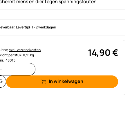
chermt mens en dier tegen spanningsfouten
Leverbaar
, Levertijd:
1 - 2 werkdagen
14
,
90
€
astinginformatie:
. btw,
excl. verzendkosten
icht per stuk: 0,21 kg
.nr.: 48015
In winkelwagen