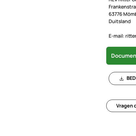
Frankenstra
63776 Mömb
Duitsland
E-mail:
ritt
Documen
BED
Vragen o