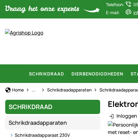
Telefoon:
0
E-mail:
in
SCHRIKDRAAD
DIERBENODIGDHEDEN
ST
Schrikdraad
Home
...
Schrikdraadapparaten
Schrikdraadappara
Elektro
SCHRIKDRAAD
Inloggen 
Schrikdraadapparaten
Productgaler
Schrikdraadapparaat 230V