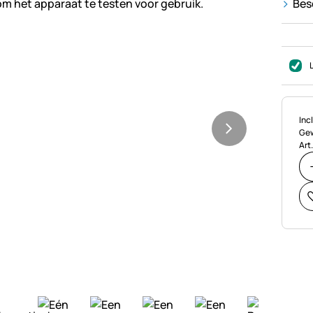
Bes
Bel
Incl
Gew
Art