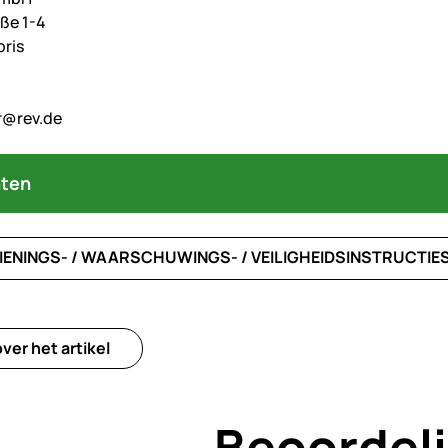
ße 1-4
ris
er@rev.de
ten
IENINGS- / WAARSCHUWINGS- / VEILIGHEIDSINSTRUCTIE
ver het artikel
Beoordel