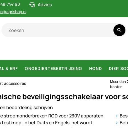
548-744190
Advies
fo@agrishop.nl
AL & ERF
ONGEDIERTEBESTRIJDING
HOND
DIER SO
Meer dan
at accessoires
klanten
nische beveiligingsschakelaar voor 
en beoordeling schrijven
ij
Bes
Bet