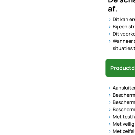
af.
Dit kan e
Bij een s
Dit voork
Wanneer d
situaties
Productd
Aansluite
Beschermt
Beschermt
Beschermt
Met testf
Met veili
Met zelfsl