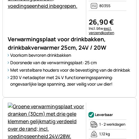
80355
26
,
90
€
Belastinginformatie:
Incl. btw
excl.
verzendkosten
Verwarmingsplaat voor drinkbakken,
drinkbakverwarmer 25cm, 24V / 20W
Voorkom bevroren drinkbakken
Doorsnede van de verwarmingsplaat: 25 cm
Met verstelbare houders voor de bevestiging van de drinkbak
230 V netadapter met 24 V functioneringsspanning:
ongevaarlijke lage spanning, zeer veilig voor uw dier!
Nog geen beoordelingen gepl
Leverbaar
1 - 2 werkdagen
1,12 kg