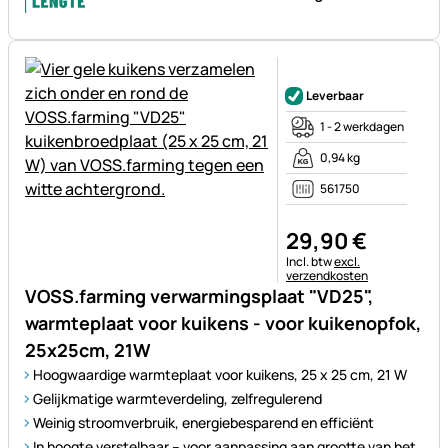
Nog geen beoordelingen gepl
Leverbaar
1 - 2 werkdagen
0,94 kg
561750
29
,
90
€
Belastinginformatie:
Incl. btw
excl.
verzendkosten
VOSS.farming verwarmingsplaat "VD25",
warmteplaat voor kuikens - voor kuikenopfok,
25x25cm, 21W
Hoogwaardige warmteplaat voor kuikens, 25 x 25 cm, 21 W
Gelijkmatige warmteverdeling, zelfregulerend
Weinig stroomverbruik, energiebesparend en efficiënt
In hoogte verstelbaar – voor aanpassing aan grootte van het