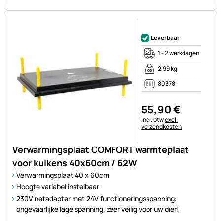
Nog geen beoordelingen gepl
Leverbaar
1 - 2 werkdagen
2,99 kg
80378
55
,
90
€
Belastinginformatie:
Incl. btw
excl.
verzendkosten
Verwarmingsplaat COMFORT warmteplaat
voor kuikens 40x60cm / 62W
Verwarmingsplaat 40 x 60cm
Hoogte variabel instelbaar
230V netadapter met 24V functioneringsspanning:
ongevaarlijke lage spanning, zeer veilig voor uw dier!