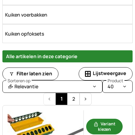
Kuiken voerbakken
Kuiken opfoksets
Alle artikelen in deze categorie
Lijstweergave
Filter laten zien
Sorteren op
Product
Relevantie
40
1
2
Nog geen beoordelingen gepl
Variant
kiezen