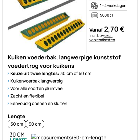
1 - 2 werkdagen
560031
2
,
70
€
Vanaf
Belastinginformatie:
Incl. btw
excl.
verzendkosten
Kuiken voederbak, langwerpige kunststof
voedertrog voor kuikens
Keuze uit twee lengtes:
30 cm of 50 cm
Kuikenvoerbak langwerpig
Voor alle soorten pluimvee
Zacht en flexibel
Eenvoudig openen en sluiten
Lengte
30 cm
50 cm