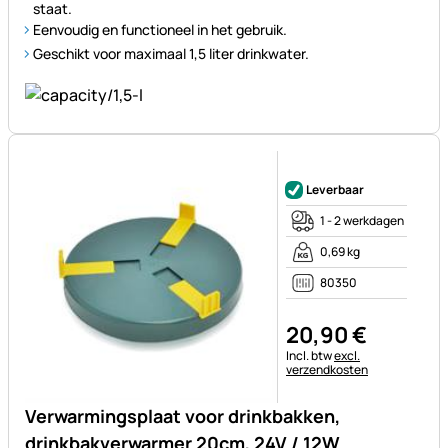
staat.
Eenvoudig en functioneel in het gebruik.
Geschikt voor maximaal 1,5 liter drinkwater.
Nog geen beoordelingen gepl
Leverbaar
1 - 2 werkdagen
0,69 kg
80350
20
,
90
€
Belastinginformatie:
Incl. btw
excl.
verzendkosten
Verwarmingsplaat voor drinkbakken,
drinkbakverwarmer 20cm, 24V / 12W