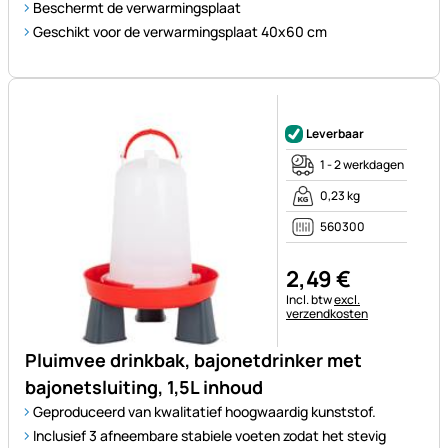
Beschermt de verwarmingsplaat
Geschikt voor de verwarmingsplaat 40x60 cm
Nog geen beoordelingen gepl
Leverbaar
1 - 2 werkdagen
0,23 kg
560300
2
,
49
€
Belastinginformatie:
Incl. btw
excl.
verzendkosten
Pluimvee drinkbak, bajonetdrinker met
bajonetsluiting, 1,5L inhoud
Geproduceerd van kwalitatief hoogwaardig kunststof.
Inclusief 3 afneembare stabiele voeten zodat het stevig