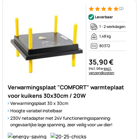
(2)
Beoordeling: 5 van 5 (2 beoor
2 Bewertungen
Leverbaar
1 - 2 werkdagen
1,48 kg
80372
35
,
90
€
Belastinginformatie:
Incl. btw
excl.
verzendkosten
Verwarmingsplaat "COMFORT" warmteplaat
voor kuikens 30x30cm / 20W
Verwarmingsplaat 30 x 30cm
Hoogte variabel instelbaar
230V netadapter met 24V functioneringsspanning:
ongevaarlijke lage spanning, zeer veilig voor uw dier!