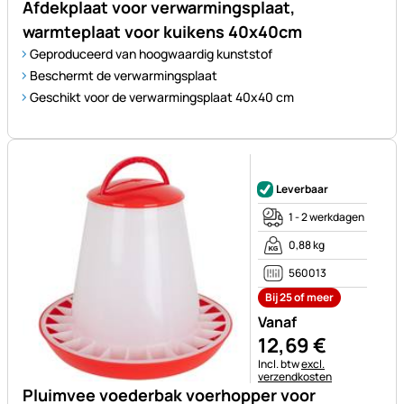
Afdekplaat voor verwarmingsplaat,
warmteplaat voor kuikens 40x40cm
Geproduceerd van hoogwaardig kunststof
Beschermt de verwarmingsplaat
Geschikt voor de verwarmingsplaat 40x40 cm
Nog geen beoordelingen gepl
Leverbaar
1 - 2 werkdagen
0,88 kg
560013
Bij 25 of meer
Vanaf
12
,
69
€
Belastinginformatie:
Incl. btw
excl.
verzendkosten
Pluimvee voederbak voerhopper voor