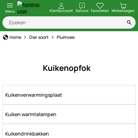
openen
Klantaccount
Service
Favorieten
Winkelwagen
Menu
Home
Dier soort
Pluimvee
Kuikenopfok
Kuikenverwarmingsplaat
Kuiken warmtelampen
Kuikendrinkbakken