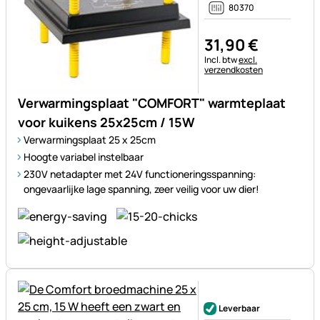
80370
31
,
90
€
Belastinginformatie:
Incl. btw
excl.
verzendkosten
Verwarmingsplaat "COMFORT" warmteplaat
voor kuikens 25x25cm / 15W
Verwarmingsplaat 25 x 25cm
Hoogte variabel instelbaar
230V netadapter met 24V functioneringsspanning:
ongevaarlijke lage spanning, zeer veilig voor uw dier!
Nog geen beoordelingen gepl
Leverbaar