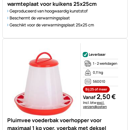
warmteplaat voor kuikens 25x25cm
Geproduceerd van hoogwaardig kunststof
Beschermt de verwarmingsplaat
Geschikt voor de verwarmingsplaat 25x25 cm
Nog geen beoordelingen gepl
Leverbaar
1 - 2 werkdagen
0,11 kg
560010
Bij 25 of meer
2
,
50
€
Vanaf
Belastinginformatie:
Incl. btw
excl.
verzendkosten
Pluimvee voederbak voerhopper voor
maximaal 1 kg voer, voerbak met deksel