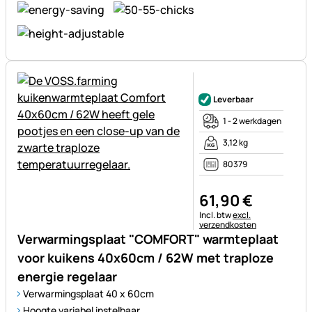
Nog geen beoordelingen gepl
Leverbaar
1 - 2 werkdagen
3,12 kg
80379
61
,
90
€
Belastinginformatie:
Incl. btw
excl.
verzendkosten
Verwarmingsplaat "COMFORT" warmteplaat
voor kuikens 40x60cm / 62W met traploze
energie regelaar
Verwarmingsplaat 40 x 60cm
Hoogte variabel instelbaar