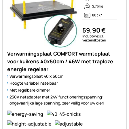
2,76 kg
80377
59
,
90
€
Belastinginformatie:
Incl. btw
excl.
verzendkosten
Verwarmingsplaat COMFORT warmteplaat
voor kuikens 40x50cm / 46W met traploze
energie regelaar
Verwarmingsplaat 40 x 50cm
Hoogte variabel instelbaar
Met regelbare dimmer
230V netadapter met 24V functioneringsspanning:
ongevaarlijke lage spanning, zeer veilig voor uw dier!