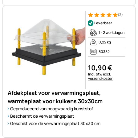
(3)
Beoordeling: 5 van 5 (3 beoor
3 Bewertungen
Leverbaar
1 - 2 werkdagen
0,22 kg
80382
10
,
90
€
Belastinginformatie:
Incl. btw
excl.
verzendkosten
Afdekplaat voor verwarmingsplaat,
warmteplaat voor kuikens 30x30cm
Geproduceerd van hoogwaardig kunststof
Beschermt de verwarmingsplaat
Geschikt voor de verwarmingsplaat 30x30 cm