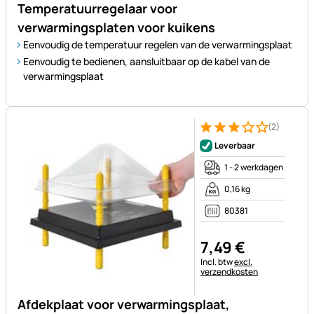
Temperatuurregelaar voor
verwarmingsplaten voor kuikens
Eenvoudig de temperatuur regelen van de verwarmingsplaat
Eenvoudig te bedienen, aansluitbaar op de kabel van de
verwarmingsplaat
(2)
Beoordeling: 3 van 5 (2 beoor
2 Bewertungen
Leverbaar
1 - 2 werkdagen
0,16 kg
80381
7
,
49
€
Belastinginformatie:
Incl. btw
excl.
verzendkosten
Afdekplaat voor verwarmingsplaat,