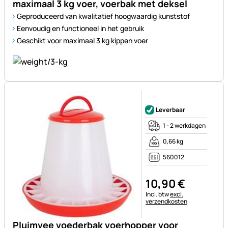
maximaal 3 kg voer, voerbak met deksel
Geproduceerd van kwalitatief hoogwaardig kunststof
Eenvoudig en functioneel in het gebruik
Geschikt voor maximaal 3 kg kippen voer
Nog geen beoordelingen gepl
Leverbaar
1 - 2 werkdagen
0,66 kg
560012
10
,
90
€
Belastinginformatie:
Incl. btw
excl.
verzendkosten
Pluimvee voederbak voerhopper voor