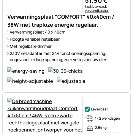
51
,
90
€
Belastinginformatie:
Incl. btw
excl.
verzendkosten
Verwarmingsplaat "COMFORT" 40x40cm /
38W met traploze energie regelaar.
Verwarmingsplaat 40 x 40cm
Hoogte variabel instelbaar
Met regelbare dimmer
230V netadapter met 24V functioneringsspanning:
ongevaarlijke lage spanning, zeer veilig voor uw dier!
Nog geen beoordelingen gepl
Leverbaar
1 - 2 werkdagen
2,64 kg