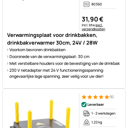
80360
31
,
90
€
Belastinginformatie:
Incl. btw
excl.
verzendkosten
Verwarmingsplaat voor drinkbakken,
drinkbakverwarmer 30cm, 24V / 28W
Voorkom bevroren drinkbakken
Doorsnede van de verwarmingsplaat: 30 cm
Met verstelbare houders voor de bevestiging van de drinkbak
230 V netadapter met 24 V functioneringsspanning:
ongevaarlijke lage spanning, zeer veilig voor uw dier!
(6)
Beoordeling: 5 van 5 (6 beoor
6 Bewertungen
Leverbaar
1 - 2 werkdagen
1,22 kg