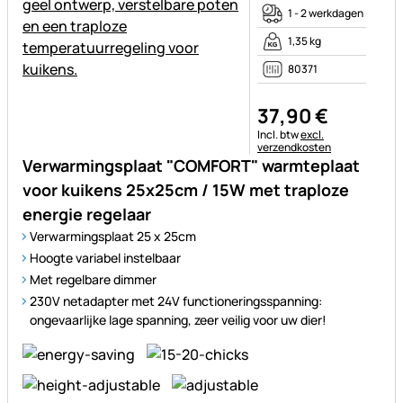
1 - 2 werkdagen
1,35 kg
80371
37
,
90
€
Belastinginformatie:
Incl. btw
excl.
verzendkosten
Verwarmingsplaat "COMFORT" warmteplaat
voor kuikens 25x25cm / 15W met traploze
energie regelaar
Verwarmingsplaat 25 x 25cm
Hoogte variabel instelbaar
Met regelbare dimmer
230V netadapter met 24V functioneringsspanning:
ongevaarlijke lage spanning, zeer veilig voor uw dier!