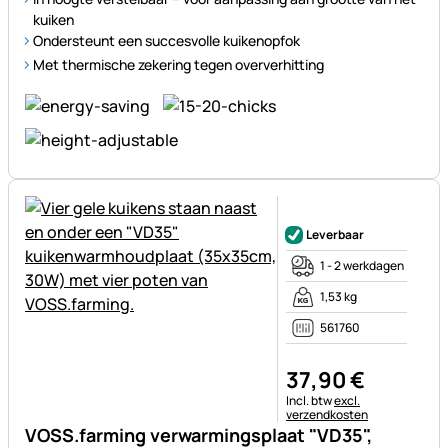
kuiken
Ondersteunt een succesvolle kuikenopfok
Met thermische zekering tegen oververhitting
Nog geen beoordelingen gepl
Leverbaar
1 - 2 werkdagen
1,53 kg
561760
37
,
90
€
Belastinginformatie:
Incl. btw
excl.
verzendkosten
VOSS.farming verwarmingsplaat "VD35",