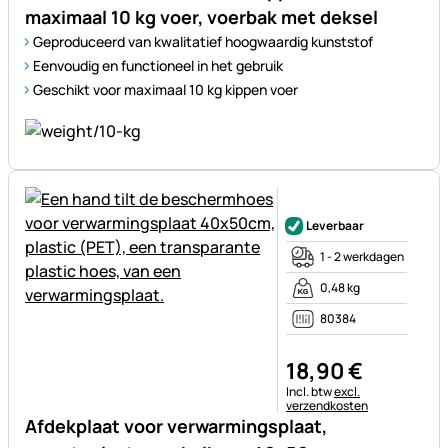
maximaal 10 kg voer, voerbak met deksel
Geproduceerd van kwalitatief hoogwaardig kunststof
Eenvoudig en functioneel in het gebruik
Geschikt voor maximaal 10 kg kippen voer
Nog geen beoordelingen gepl
Leverbaar
1 - 2 werkdagen
0,48 kg
80384
18
,
90
€
Belastinginformatie:
Incl. btw
excl.
verzendkosten
Afdekplaat voor verwarmingsplaat,