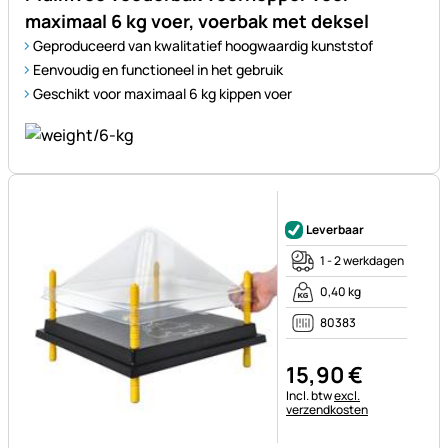
maximaal 6 kg voer, voerbak met deksel
Geproduceerd van kwalitatief hoogwaardig kunststof
Eenvoudig en functioneel in het gebruik
Geschikt voor maximaal 6 kg kippen voer
Nog geen beoordelingen gepl
Leverbaar
1 - 2 werkdagen
0,40 kg
80383
15
,
90
€
Belastinginformatie:
Incl. btw
excl.
verzendkosten