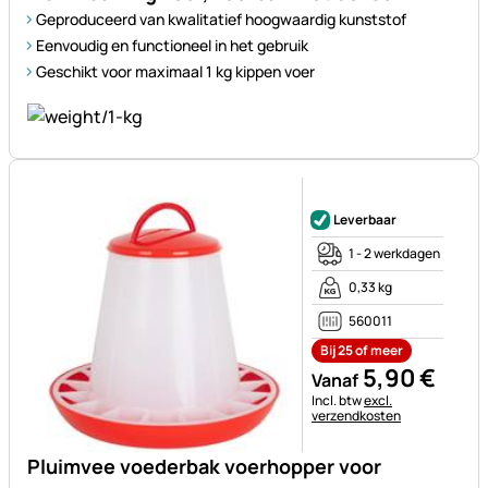
Geproduceerd van kwalitatief hoogwaardig kunststof
Eenvoudig en functioneel in het gebruik
Geschikt voor maximaal 1 kg kippen voer
Nog geen beoordelingen gepl
Leverbaar
1 - 2 werkdagen
0,33 kg
560011
Bij 25 of meer
5
,
90
€
Vanaf
Belastinginformatie:
Incl. btw
excl.
verzendkosten
Pluimvee voederbak voerhopper voor