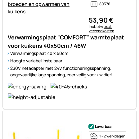
80376
53
,
90
€
Belastinginformatie:
Incl. btw
excl.
verzendkosten
Verwarmingsplaat "COMFORT" warmteplaat
voor kuikens 40x50cm / 46W
Verwarmingsplaat 40 x 50cm
Hoogte variabel instelbaar
230V netadapter met 24V functioneringsspanning:
ongevaarlijke lage spanning, zeer veilig voor uw dier!
Nog geen beoordelingen gepl
Leverbaar
1 - 2 werkdagen