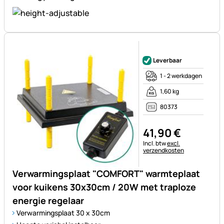
Nog geen beoordelingen gepl
Leverbaar
1 - 2 werkdagen
1,60 kg
80373
41
,
90
€
Belastinginformatie:
Incl. btw
excl.
verzendkosten
Verwarmingsplaat "COMFORT" warmteplaat
voor kuikens 30x30cm / 20W met traploze
energie regelaar
Verwarmingsplaat 30 x 30cm