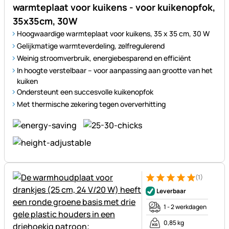
warmteplaat voor kuikens - voor kuikenopfok,
35x35cm, 30W
Hoogwaardige warmteplaat voor kuikens, 35 x 35 cm, 30 W
Gelijkmatige warmteverdeling, zelfregulerend
Weinig stroomverbruik, energiebesparend en efficiënt
In hoogte verstelbaar – voor aanpassing aan grootte van het
kuiken
Ondersteunt een succesvolle kuikenopfok
Met thermische zekering tegen oververhitting
(1)
Beoordeling: 5 van 5 (1 beoor
1 Bewertung
Leverbaar
1 - 2 werkdagen
0,85 kg