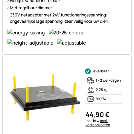
Hoogte variabel instelbaar
Met regelbare dimmer
230V netadapter met 24V functioneringsspanning:
ongevaarlijke lage spanning, zeer veilig voor uw dier!
Nog geen beoordelingen gepl
Leverbaar
1 - 2 werkdagen
2,25 kg
80374
44
,
90
€
Belastinginformatie:
Incl. btw
excl.
verzendkosten