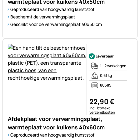
warmteplaat voor kuikens 40x50cm
Geproduceerd van hoogwaardig kunststof
Beschermt de verwarmingsplaat
Geschikt voor de verwarmingsplaat 40x50 cm
Nog geen beoordelingen gepl
Leverbaar
1 - 2 werkdagen
0,61 kg
80385
22
,
90
€
Belastinginformatie:
Incl. btw
excl.
verzendkosten
Afdekplaat voor verwarmingsplaat,
warmteplaat voor kuikens 40x60cm
Geproduceerd van hoogwaardig kunststof