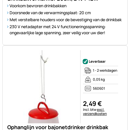
Voorkom bevroren drinkbakken
Doorsnede van de verwarmingsplaat: 20 cm
Met verstelbare houders voor de bevestiging van de drinkbak
230 V netadapter met 24 V functioneringsspanning:
ongevaarlijke lage spanning, zeer veilig voor uw dier!
Nog geen beoordelingen gepl
Leverbaar
1 - 2 werkdagen
0,05 kg
560601
2
,
49
€
Belastinginformatie:
Incl. btw
excl.
verzendkosten
Ophanglijn voor bajonetdrinker drinkbak