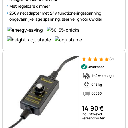
Met regelbare dimmer
230V netadapter met 24V functioneringsspanning:
ongevaarlijke lage spanning, zeer veilig voor uw dier!
(2)
Beoordeling: 5 van 5 (2 beoor
2 Bewertungen
Leverbaar
1 - 2 werkdagen
0,13 kg
80380
14
,
90
€
Belastinginformatie:
Incl. btw
excl.
verzendkosten