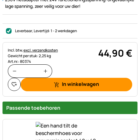
lage spanning, zeer veilig voor uw dier!
Leverbaar
, Levertijd:
1 - 2 werkdagen
44
,
90
€
Belastinginformatie:
Incl. btw,
excl. verzendkosten
Gewicht per stuk: 2,25 kg
Art.nr.: 80374
In winkelwagen
Passende toebehoren