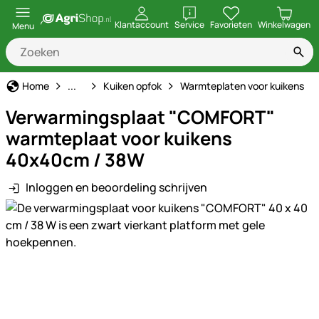
openen
Klantaccount
Service
Favorieten
Winkelwagen
Menu
Pluimveehouderij
Home
...
Kuiken opfok
Warmteplaten voor kuikens
Verwarmingsplaat "COMFORT"
warmteplaat voor kuikens
40x40cm / 38W
Inloggen en beoordeling schrijven
Productgalerij