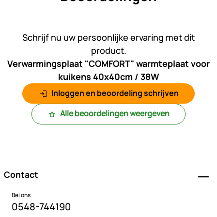
Nog geen beoordelingen gepl
Schrijf nu uw persoonlijke ervaring met dit
product.
Verwarmingsplaat "COMFORT" warmteplaat voor
kuikens 40x40cm / 38W
Inloggen en beoordeling schrijven
Alle beoordelingen weergeven
Voettekst
Contact
Bel ons
0548-744190