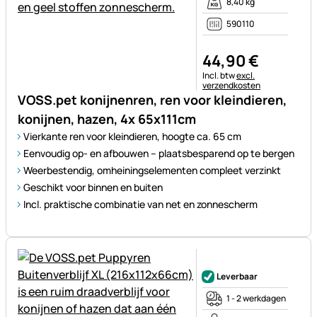
8,40 kg
590110
44
,
90
€
Belastinginformatie:
Incl. btw
excl.
verzendkosten
VOSS.pet konijnenren, ren voor kleindieren,
konijnen, hazen, 4x 65x111cm
Vierkante ren voor kleindieren, hoogte ca. 65 cm
Eenvoudig op- en afbouwen – plaatsbesparend op te bergen
Weerbestendig, omheiningselementen compleet verzinkt
Geschikt voor binnen en buiten
Incl. praktische combinatie van net en zonnescherm
Nog geen beoordelingen gepl
Leverbaar
1 - 2 werkdagen