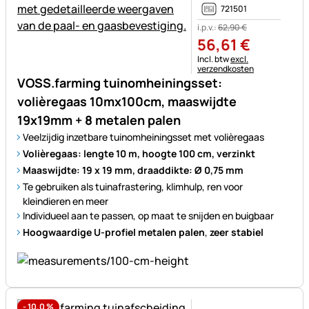
721501
i.p.v.:
62
,
90
€
56
,
61
€
Belastinginformatie:
Incl. btw
excl.
verzendkosten
VOSS.farming tuinomheiningsset:
volièregaas 10mx100cm, maaswijdte
19x19mm + 8 metalen palen
Veelzijdig inzetbare tuinomheiningsset met volièregaas
Volièregaas: lengte 10 m, hoogte 100 cm, verzinkt
Maaswijdte: 19 x 19 mm, draaddikte: Ø 0,75 mm
Te gebruiken als tuinafrastering, klimhulp, ren voor
kleindieren en meer
Individueel aan te passen, op maat te snijden en buigbaar
Hoogwaardige U-profiel metalen palen
,
zeer stabiel
-
10,0
%