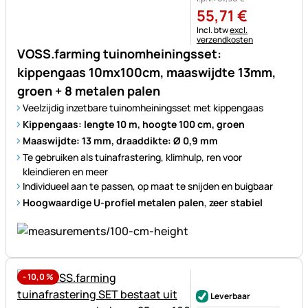
55
,
71
€
Belastinginformatie:
Incl. btw
excl.
verzendkosten
VOSS.farming tuinomheiningsset:
kippengaas 10mx100cm, maaswijdte 13mm,
groen + 8 metalen palen
Veelzijdig inzetbare tuinomheiningsset met kippengaas
Kippengaas: lengte 10 m, hoogte 100 cm, groen
Maaswijdte: 13 mm, draaddikte: Ø 0,9 mm
Te gebruiken als tuinafrastering, klimhulp, ren voor
kleindieren en meer
Individueel aan te passen, op maat te snijden en buigbaar
Hoogwaardige U-profiel metalen palen
,
zeer stabiel
-
10,0
%
Nog geen beoordelingen gepl
Leverbaar