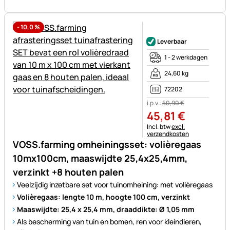
-
10,0
%
Nog geen beoordelingen gepl
Leverbaar
1 - 2 werkdagen
24,60 kg
72202
i.p.v.:
50
,
90
€
45
,
81
€
Belastinginformatie:
Incl. btw
excl.
verzendkosten
VOSS.farming omheiningsset: volièregaas
10mx100cm, maaswijdte 25,4x25,4mm,
verzinkt +8 houten palen
Veelzijdig inzetbare set voor tuinomheining: met volièregaas
Volièregaas: lengte 10 m, hoogte 100 cm, verzinkt
Maaswijdte: 25,4 x 25,4 mm, draaddikte: Ø 1,05 mm
Als bescherming van tuin en bomen, ren voor kleindieren,