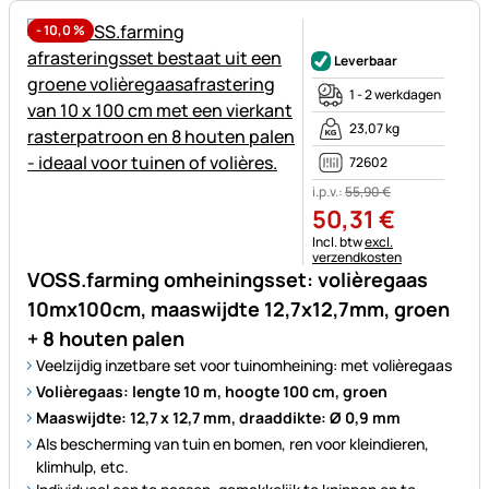
-
10,0
%
Nog geen beoordelingen gepl
Leverbaar
1 - 2 werkdagen
23,07 kg
72602
i.p.v.:
55
,
90
€
50
,
31
€
Belastinginformatie:
Incl. btw
excl.
verzendkosten
VOSS.farming omheiningsset: volièregaas
10mx100cm, maaswijdte 12,7x12,7mm, groen
+ 8 houten palen
Veelzijdig inzetbare set voor tuinomheining: met volièregaas
Volièregaas: lengte 10 m, hoogte 100 cm, groen
Maaswijdte: 12,7 x 12,7 mm, draaddikte: Ø 0,9 mm
Als bescherming van tuin en bomen, ren voor kleindieren,
klimhulp, etc.