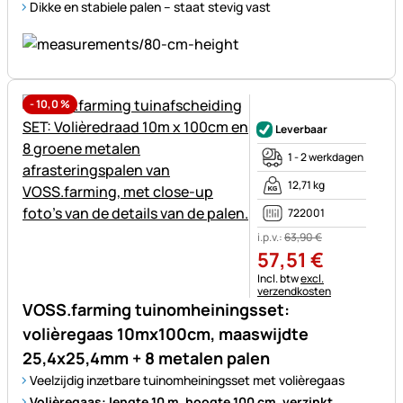
Dikke en stabiele palen – staat stevig vast
-
10,0
%
Nog geen beoordelingen gepl
Leverbaar
1 - 2 werkdagen
12,71 kg
722001
i.p.v.:
63
,
90
€
57
,
51
€
Belastinginformatie:
Incl. btw
excl.
verzendkosten
VOSS.farming tuinomheiningsset:
volièregaas 10mx100cm, maaswijdte
25,4x25,4mm + 8 metalen palen
Veelzijdig inzetbare tuinomheiningsset met volièregaas
Volièregaas: lengte 10 m, hoogte 100 cm, verzinkt