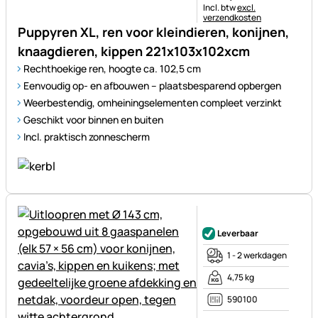
Belastinginformatie:
Incl. btw
excl.
verzendkosten
Puppyren XL, ren voor kleindieren, konijnen,
knaagdieren, kippen 221x103x102xcm
Rechthoekige ren, hoogte ca. 102,5 cm
Eenvoudig op- en afbouwen – plaatsbesparend opbergen
Weerbestendig, omheiningselementen compleet verzinkt
Geschikt voor binnen en buiten
Incl. praktisch zonnescherm
Nog geen beoordelingen gepl
Leverbaar
1 - 2 werkdagen
4,75 kg
590100