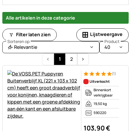
Alle artikelen in deze categorie
Lijstweergave
Filter laten zien
Sorteren op
Product
Relevantie
40
1
2
(1)
Beoordeling: 5 van 5 (1 beoor
1 Bewertung
Uitverkocht
Binnenkort
verkrijgbaar
19,50 kg
590220
103
,
90
€