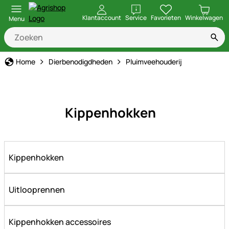
openen
Klantaccount
Service
Favorieten
Winkelwagen
Menu
Home
Dierbenodigdheden
Pluimveehouderij
Kippenhokken
Kippenhokken
Uitlooprennen
Kippenhokken accessoires