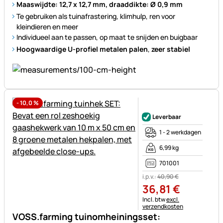
Maaswijdte: 12,7 x 12,7 mm, draaddikte: Ø 0,9 mm
Te gebruiken als tuinafrastering, klimhulp, ren voor
kleindieren en meer
Individueel aan te passen, op maat te snijden en buigbaar
Hoogwaardige U-profiel metalen palen
,
zeer stabiel
-
10,0
%
Nog geen beoordelingen gepl
Leverbaar
1 - 2 werkdagen
6,99 kg
701001
i.p.v.:
40
,
90
€
36
,
81
€
Belastinginformatie:
Incl. btw
excl.
verzendkosten
VOSS.farming tuinomheiningsset: