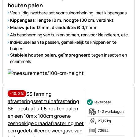
houten palen
Veelzijdig inzetbare set voor tuinomheining: met kippengaas
Kippengaas: lengte 10 m, hoogte 100 cm, verzinkt
Maaswijdte: 13 mm, draaddikte: Ø 0,7 mm
Als bescherming van tuin en bomen, ren voor kleindieren, etc.
Individueel aan te passen, gemakkelijk te knippen en te
buigen
Stabiele houten palen, geïmpregneerd
tegen insecten en
schimmels
-
10,0
%
Nog geen beoordelingen gepl
Leverbaar
1 - 2 werkdagen
23,12 kg
70652