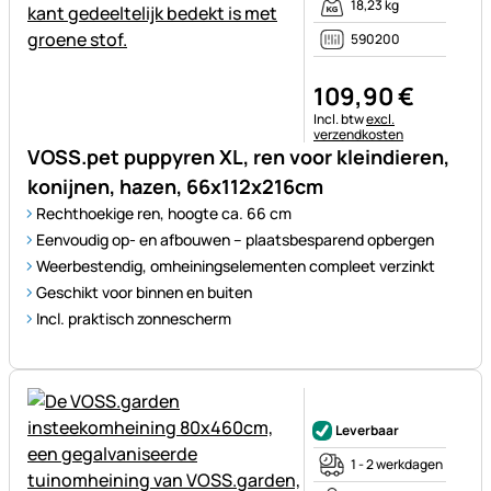
18,23 kg
590200
109
,
90
€
Belastinginformatie:
Incl. btw
excl.
verzendkosten
VOSS.pet puppyren XL, ren voor kleindieren,
konijnen, hazen, 66x112x216cm
Rechthoekige ren, hoogte ca. 66 cm
Eenvoudig op- en afbouwen – plaatsbesparend opbergen
Weerbestendig, omheiningselementen compleet verzinkt
Geschikt voor binnen en buiten
Incl. praktisch zonnescherm
Nog geen beoordelingen gepl
Leverbaar
1 - 2 werkdagen