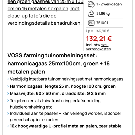
1 - 2 werkdagen
31,86 kg
751001
i.p.v.:
146
,
90
€
132
,
21
€
Belastinginformatie:
Incl. btw
excl.
verzendkosten
VOSS.farming tuinomheiningsset:
harmonicagaas 25mx100cm, groen + 16
metalen palen
Veelzijdig inzetbare tuinomheiningsset met harmonicagaas
Harmonicagaas: lengte 25 m, hoogte 100 cm, groen
Maaswijdte
: 60 x 60 mm,
draaddikte
: Ø 2,5 mm
Te gebruiken als tuinafrastering, erfafscheiding,
huisdieromheining etc.
Individueel aan te passen – kan verlengd worden, is zonder
gereedschap in te korten
16x h
oogwaardige U-profiel metalen palen
,
zeer stabiel