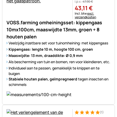
i.p.v.:
47
,
90
€
43
,
11
€
Belastinginformatie:
Incl. btw
excl.
verzendkosten
VOSS.farming omheiningsset: kippengaas
10mx100cm, maaswijdte 13mm, groen + 8
houten palen
Veelzijdig inzetbare set voor tuinomheining: met kippengaas
Kippengaas: lengte 10 m, hoogte 100 cm, groen
Maaswijdte: 13 mm, draaddikte: Ø 0,9 mm
Als bescherming van tuin en bomen, ren voor kleindieren, etc.
Individueel aan te passen, gemakkelijk te knippen en te
buigen
Stabiele houten palen, geïmpregneerd
tegen insecten en
schimmels
(1)
Beoordeling: 5 van 5 (1 beoor
1 Bewertung