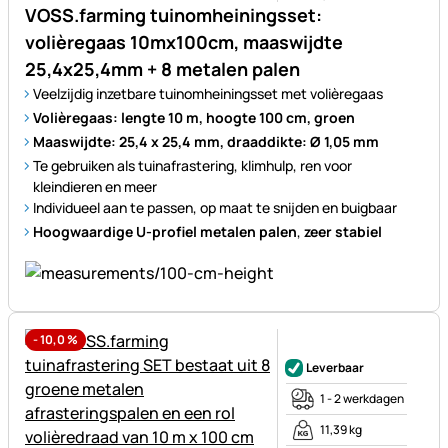
VOSS.farming tuinomheiningsset:
volièregaas 10mx100cm, maaswijdte
25,4x25,4mm + 8 metalen palen
Veelzijdig inzetbare tuinomheiningsset met volièregaas
Volièregaas: lengte 10 m, hoogte 100 cm, groen
Maaswijdte: 25,4 x 25,4 mm, draaddikte: Ø 1,05 mm
Te gebruiken als tuinafrastering, klimhulp, ren voor
kleindieren en meer
Individueel aan te passen, op maat te snijden en buigbaar
Hoogwaardige U-profiel metalen palen
,
zeer stabiel
-
10,0
%
Nog geen beoordelingen gepl
Leverbaar
1 - 2 werkdagen
11,39 kg