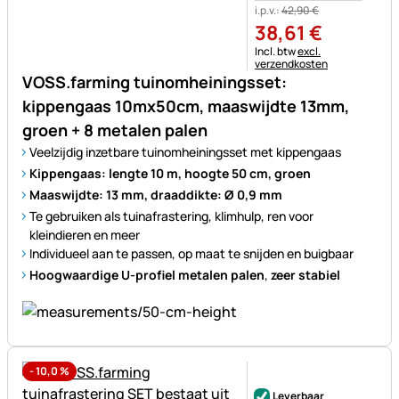
i.p.v.:
42
,
90
€
38
,
61
€
Belastinginformatie:
Incl. btw
excl.
verzendkosten
VOSS.farming tuinomheiningsset:
kippengaas 10mx50cm, maaswijdte 13mm,
groen + 8 metalen palen
Veelzijdig inzetbare tuinomheiningsset met kippengaas
Kippengaas: lengte 10 m, hoogte 50 cm, groen
Maaswijdte: 13 mm, draaddikte: Ø 0,9 mm
Te gebruiken als tuinafrastering, klimhulp, ren voor
kleindieren en meer
Individueel aan te passen, op maat te snijden en buigbaar
Hoogwaardige U-profiel metalen palen
,
zeer stabiel
-
10,0
%
Nog geen beoordelingen gepl
Leverbaar