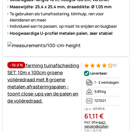
Maaswijdte: 25,4 x 25,4 mm, draaddikte: Ø 1,05 mm
Te gebruiken als tuinafrastering, klimhulp, ren voor
kleindieren en meer
Individueel aan te passen, op maat te snijden en buigbaar
Hoogwaardige U-profiel metalen palen
,
zeer stabiel
-
10,0
%
(1)
Beoordeling: 4 van 5 (1 beoor
1 Bewertung
Leverbaar
1 - 2 werkdagen
9,89 kg
727001
i.p.v.:
67
,
90
€
61
,
11
€
Belastinginformatie:
Incl. btw
excl.
verzendkosten
1 m =
6
,
11
€