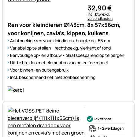
32
,
90
€
Belastinginformatie:
Incl. btw
excl.
verzendkosten
Ren voor kleindieren Ø143cm, 8x 57x56cm,
voor konijnen, cavia’s, kippen, kuikens
Achthoekige ren voor kleindieren, hoogte ca. 56 cm
Variabel op te stellen - rechthoekig, vierkant of rond
Eenvoudige op- en afbouw - plaatsbesparend op te bergen
Uit te breiden met elementen van hetzelfde model
Voor binnen- en buitengebruik
Incl. beschermend net met zonbescherming
Nog geen beoordelingen gepl
Leverbaar
1 - 2 werkdagen