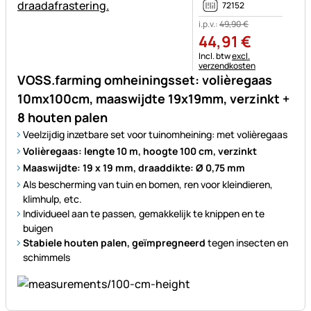
72152
i.p.v.:
49
,
90
€
44
,
91
€
Belastinginformatie:
Incl. btw
excl.
verzendkosten
VOSS.farming omheiningsset: volièregaas
10mx100cm, maaswijdte 19x19mm, verzinkt +
8 houten palen
Veelzijdig inzetbare set voor tuinomheining: met volièregaas
Volièregaas: lengte 10 m, hoogte 100 cm, verzinkt
Maaswijdte: 19 x 19 mm, draaddikte: Ø 0,75 mm
Als bescherming van tuin en bomen, ren voor kleindieren,
klimhulp, etc.
Individueel aan te passen, gemakkelijk te knippen en te
buigen
Stabiele houten palen, geïmpregneerd
tegen insecten en
schimmels