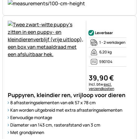
Nog geen beoordelingen gepl
Leverbaar
1 - 2 werkdagen
6,20 kg
590104
39
,
90
€
Belastinginformatie:
Incl. btw
excl.
verzendkosten
Puppyren, kleindier ren, vrijloop voor dieren
8 afrasteringselementen van elk 57 x 78 cm
Kan worden uitgebreid met extra afrasteringselementen
Eenvoudige montage
Diameter van 143 cm, rasterafstand van 3 cm
Met grondpinnen