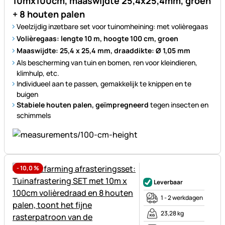
10mx100cm, maaswijdte 25,4x25,4mm, groen
+ 8 houten palen
Veelzijdig inzetbare set voor tuinomheining: met volièregaas
Volièregaas: lengte 10 m, hoogte 100 cm, groen
Maaswijdte: 25,4 x 25,4 mm, draaddikte: Ø 1,05 mm
Als bescherming van tuin en bomen, ren voor kleindieren,
klimhulp, etc.
Individueel aan te passen, gemakkelijk te knippen en te
buigen
Stabiele houten palen, geïmpregneerd
tegen insecten en
schimmels
-
10,0
%
Nog geen beoordelingen gepl
Leverbaar
1 - 2 werkdagen
23,28 kg