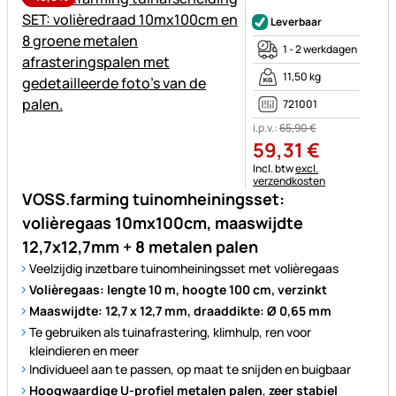
Nog geen beoordelingen gepl
Leverbaar
1 - 2 werkdagen
11,50 kg
721001
i.p.v.:
65
,
90
€
59
,
31
€
Belastinginformatie:
Incl. btw
excl.
verzendkosten
VOSS.farming tuinomheiningsset:
volièregaas 10mx100cm, maaswijdte
12,7x12,7mm + 8 metalen palen
Veelzijdig inzetbare tuinomheiningsset met volièregaas
Volièregaas: lengte 10 m, hoogte 100 cm, verzinkt
Maaswijdte: 12,7 x 12,7 mm, draaddikte: Ø 0,65 mm
Te gebruiken als tuinafrastering, klimhulp, ren voor
kleindieren en meer
Individueel aan te passen, op maat te snijden en buigbaar
Hoogwaardige U-profiel metalen palen
,
zeer stabiel