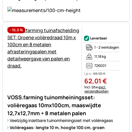
-
10,0
%
Nog geen beoordelingen gepl
Leverbaar
1 - 2 werkdagen
11,18 kg
726001
i.p.v.:
68
,
90
€
62
,
01
€
Belastinginformatie:
Incl. btw
excl.
verzendkosten
VOSS.farming tuinomheiningsset:
volièregaas 10mx100cm, maaswijdte
12,7x12,7mm + 8 metalen palen
Veelzijdig inzetbare tuinomheiningsset met volièregaas
Volièregaas: lengte 10 m, hoogte 100 cm, groen