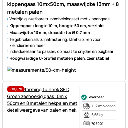
kippengaas 10mx50cm, maaswijdte 13mm + 8
metalen palen
Veelzijdig inzetbare tuinomheiningsset met kippengaas
Kippengaas: lengte 10 m, hoogte 50 cm, verzinkt
Maaswijdte: 13 mm, draaddikte: Ø 0,7 mm
Te gebruiken als tuinafrastering, klimhulp, ren voor
kleindieren en meer
Individueel aan te passen, op maat te snijden en buigbaar
Hoogwaardige U-profiel metalen palen
,
zeer stabiel
-
10,0
%
Nog geen beoordelingen gepl
Leverbaar
1 - 2 werkdagen
6,68 kg
706001