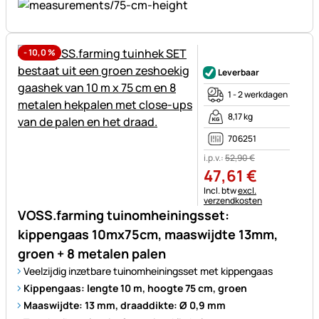
-
10,0
%
Nog geen beoordelingen gepl
Leverbaar
1 - 2 werkdagen
8,17 kg
706251
i.p.v.:
52
,
90
€
47
,
61
€
Belastinginformatie:
Incl. btw
excl.
verzendkosten
VOSS.farming tuinomheiningsset:
kippengaas 10mx75cm, maaswijdte 13mm,
groen + 8 metalen palen
Veelzijdig inzetbare tuinomheiningsset met kippengaas
Kippengaas: lengte 10 m, hoogte 75 cm, groen
Maaswijdte: 13 mm, draaddikte: Ø 0,9 mm