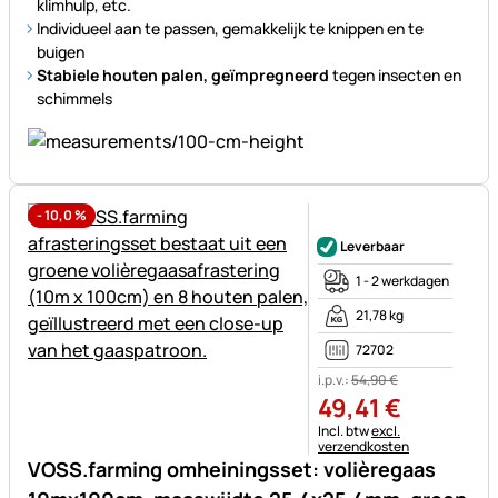
klimhulp, etc.
Individueel aan te passen, gemakkelijk te knippen en te
buigen
Stabiele houten palen, geïmpregneerd
tegen insecten en
schimmels
-
10,0
%
Nog geen beoordelingen gepl
Leverbaar
1 - 2 werkdagen
21,78 kg
72702
i.p.v.:
54
,
90
€
49
,
41
€
Belastinginformatie:
Incl. btw
excl.
verzendkosten
VOSS.farming omheiningsset: volièregaas