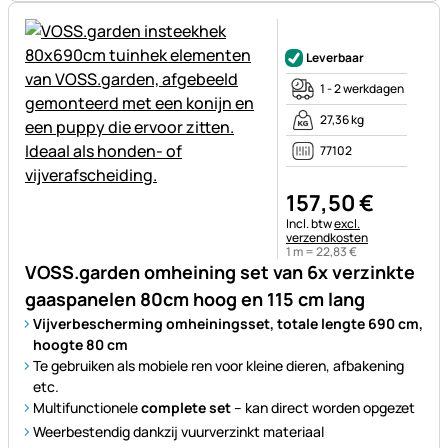
Nog geen beoordelingen gepl
Leverbaar
1 - 2 werkdagen
27,36 kg
77102
157
,
50
€
Belastinginformatie:
Incl. btw
excl.
verzendkosten
1 m =
22
,
83
€
VOSS.garden omheining set van 6x verzinkte
gaaspanelen 80cm hoog en 115 cm lang
Vijverbescherming omheiningsset, totale lengte 690 cm,
hoogte 80 cm
Te gebruiken als mobiele ren voor kleine dieren, afbakening
etc.
Multifunctionele
complete set
– kan direct worden opgezet
Weerbestendig dankzij vuurverzinkt materiaal