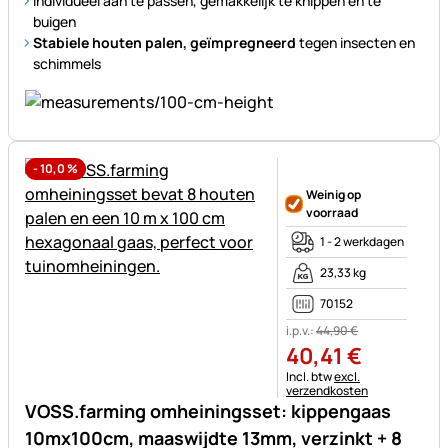
Individueel aan te passen, gemakkelijk te knippen en te
buigen
Stabiele houten palen, geïmpregneerd
tegen insecten en
schimmels
-
10,0
%
Nog geen beoordelingen gepl
Weinig op
voorraad
1 - 2 werkdagen
23,33 kg
70152
i.p.v.:
44
,
90
€
40
,
41
€
Belastinginformatie:
Incl. btw
excl.
verzendkosten
VOSS.farming omheiningsset: kippengaas
10mx100cm, maaswijdte 13mm, verzinkt + 8