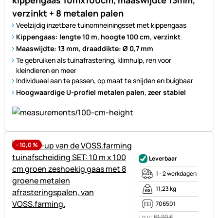
kippengaas 10mx100cm, maaswijdte 13mm,
verzinkt + 8 metalen palen
Veelzijdig inzetbare tuinomheiningsset met kippengaas
Kippengaas: lengte 10 m, hoogte 100 cm, verzinkt
Maaswijdte: 13 mm, draaddikte: Ø 0,7 mm
Te gebruiken als tuinafrastering, klimhulp, ren voor
kleindieren en meer
Individueel aan te passen, op maat te snijden en buigbaar
Hoogwaardige U-profiel metalen palen
,
zeer stabiel
-
10,0
%
Nog geen beoordelingen gepl
Leverbaar
1 - 2 werkdagen
11,23 kg
706501
i.p.v.:
61
,
90
€