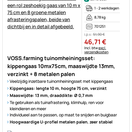
1 - 2 werkdagen
8,78 kg
701251
i.p.v.:
51
,
90
€
46
,
71
€
Belastinginformatie:
Incl. btw
excl.
verzendkosten
VOSS.farming tuinomheiningsset:
kippengaas 10mx75cm, maaswijdte 13mm,
verzinkt + 8 metalen palen
Veelzijdig inzetbare tuinomheiningsset met kippengaas
Kippengaas: lengte 10 m, hoogte 75 cm, verzinkt
Maaswijdte: 13 mm, draaddikte: Ø 0,7 mm
Te gebruiken als tuinafrastering, klimhulp, ren voor
kleindieren en meer
Individueel aan te passen, op maat te snijden en buigbaar
Hoogwaardige U-profiel metalen palen
,
zeer stabiel