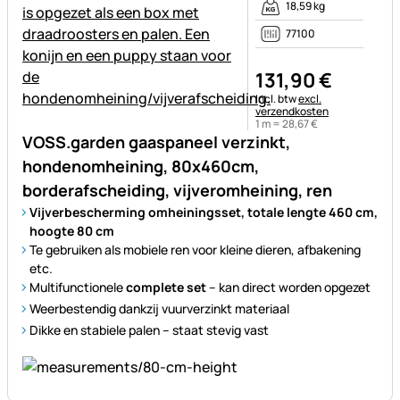
18,59 kg
77100
131
,
90
€
Belastinginformatie:
Incl. btw
excl.
verzendkosten
1 m =
28
,
67
€
VOSS.garden gaaspaneel verzinkt,
hondenomheining, 80x460cm,
borderafscheiding, vijveromheining, ren
Vijverbescherming omheiningsset, totale lengte 460 cm,
hoogte 80 cm
Te gebruiken als mobiele ren voor kleine dieren, afbakening
etc.
Multifunctionele
complete set
– kan direct worden opgezet
Weerbestendig dankzij vuurverzinkt materiaal
Dikke en stabiele palen – staat stevig vast