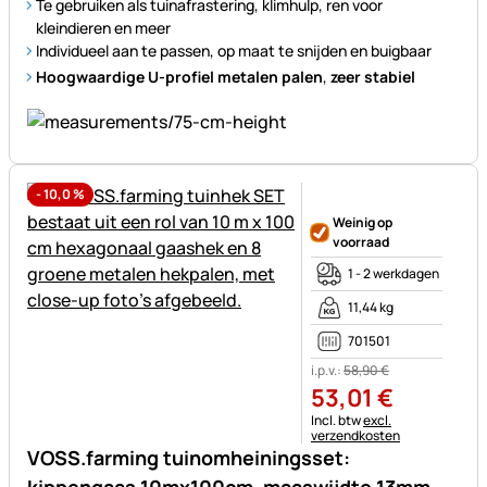
Te gebruiken als tuinafrastering, klimhulp, ren voor
kleindieren en meer
Individueel aan te passen, op maat te snijden en buigbaar
Hoogwaardige U-profiel metalen palen
,
zeer stabiel
-
10,0
%
Nog geen beoordelingen gepl
Weinig op
voorraad
1 - 2 werkdagen
11,44 kg
701501
i.p.v.:
58
,
90
€
53
,
01
€
Belastinginformatie:
Incl. btw
excl.
verzendkosten
VOSS.farming tuinomheiningsset: