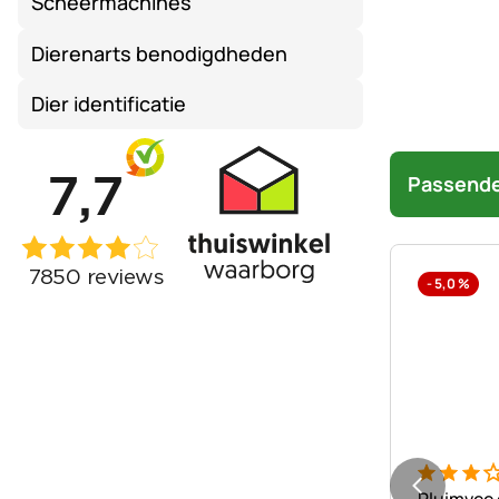
Scheermachines
Dierenarts benodigdheden
Dier identificatie
Passende
-
5,0
%
Beoordeli
1 Bewert