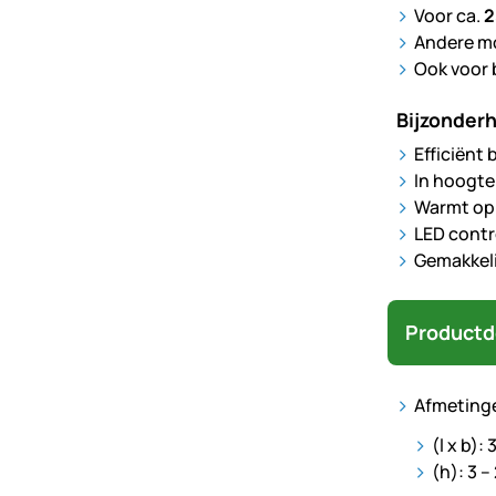
Voor ca.
2
Andere mo
Ook voor 
Bijzonder
Efficiënt 
In hoogte
Warmt op 
LED contr
Gemakkeli
Productd
Afmeting
(l x b):
(h): 3 –