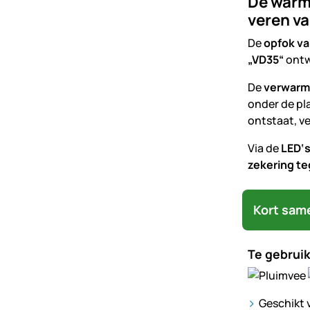
De warm
veren va
De
opfok va
„VD35“
ontw
De
verwarm
onder de pl
ontstaat, v
Via de
LED‘
zekering te
Kort sam
Te gebruik
Geschikt 