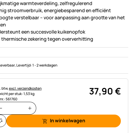
ijkmatige warmteverdeling, zelfregulerend
nig stroomverbruik, energiebesparend en efficiënt
hoogte verstelbaar – voor aanpassing aan grootte van het
ken
ersteunt een succesvolle kuikenopfok
 thermische zekering tegen oververhitting
Leverbaar
, Levertijd:
1 - 2 werkdagen
37
,
90
€
astinginformatie:
. btw,
excl. verzendkosten
icht per stuk: 1,53 kg
.nr.: 561760
In winkelwagen