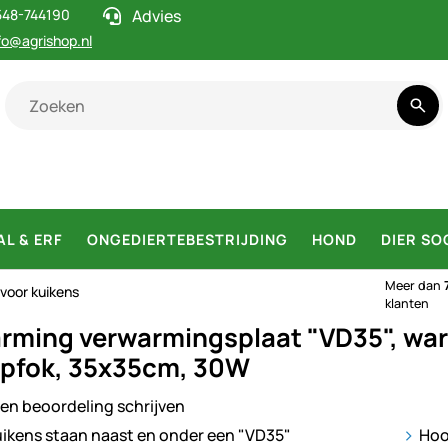
548-744190
Advies
fo@agrishop.nl
AL & ERF
ONGEDIERTEBESTRIJDING
HOND
DIER SO
Meer dan
voor kuikens
klanten
rming verwarmingsplaat "VD35", warm
pfok, 35x35cm, 30W
en beoordeling schrijven
ij
Hoo