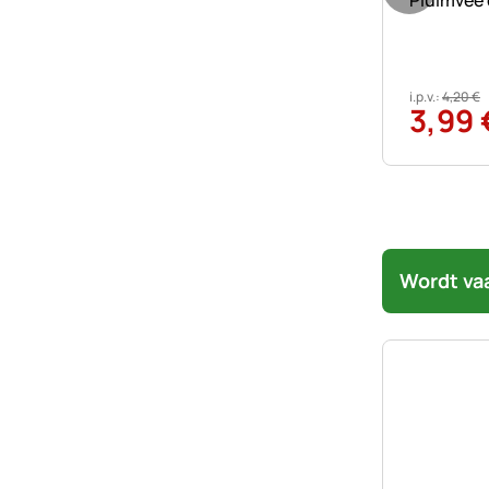
Pluimvee 
i.p.v.:
4
,
20
€
3
,
99
Wordt va