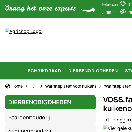
Telefoon:
0
E-mail:
in
SCHRIKDRAAD
DIERBENODIGDHEDEN
ST
Kuiken opfok
Home
...
Warmteplaten voor kuikens
Warmteplaten 
VOSS.fa
DIERBENODIGDHEDEN
kuikeno
Paardenhouderij
Inloggen 
Productgaler
Schapenhouderij