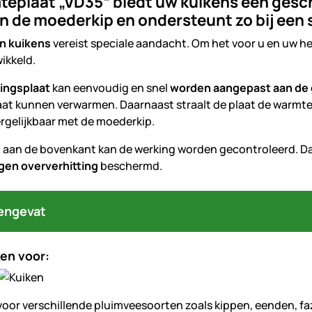
teplaat „VD35“ biedt uw kuikens een gesc
n de moederkip en ondersteunt zo bij een
n kuikens
vereist speciale aandacht. Om het voor u en uw 
ikkeld.
ingsplaat
kan eenvoudig en snel
worden aangepast aan de 
aat kunnen verwarmen. Daarnaast straalt de plaat de warmte
ergelijkbaar met de moederkip.
s
aan de bovenkant kan de werking worden gecontroleerd. D
gen oververhitting
beschermd.
engevat
en voor:
voor verschillende pluimveesoorten zoals kippen, eenden, faz