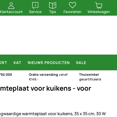
openen
openen
Klantaccount
Service
Tips
Favorieten
Winkelwagen
ORT
KAT
NIEUWE PRODUCTEN
SALE
750.000
Gratis verzending
vanaf
Thuiswinkel
€149.-
gecertificeerd
teplaat voor kuikens - voor
gwaardige warmteplaat voor kuikens, 35 x 35 cm, 30 W