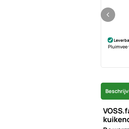
Nog geen 
Leverba
Pluimvee 
Beschrijv
VOSS.f
kuikeno