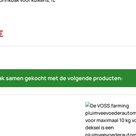
drinkbak voor kuikens, 1L
€
ak samen gekocht met de volgende producten: