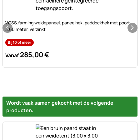
Nog geen beoordelingen geplaatst
VOSS.farming weidepaneel, paneelhek, paddockhek met poort
3,60 meter, verzinkt
Bij 10 of meer
285
,
00
€
Vanaf
Wordt vaak samen gekocht met de volgende
producten: