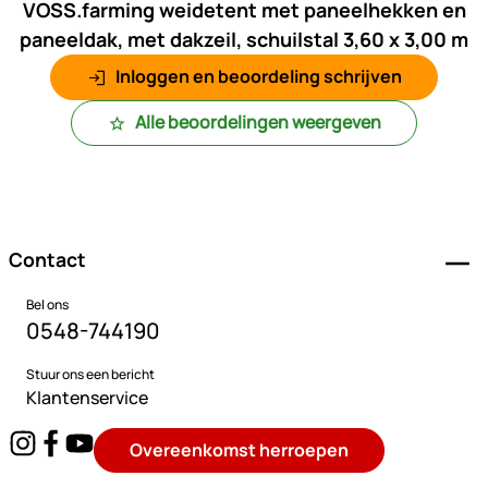
VOSS.farming weidetent met paneelhekken en
paneeldak, met dakzeil, schuilstal 3,60 x 3,00 m
Inloggen en beoordeling schrijven
Alle beoordelingen weergeven
Voettekst
Contact
Bel ons
0548-744190
Stuur ons een bericht
Klantenservice
Overeenkomst herroepen