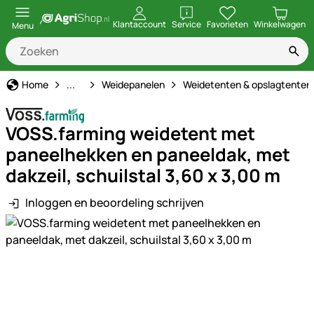
openen
Klantaccount
Service
Favorieten
Winkelwagen
Menu
Schrikdraad
Home
...
Weidepanelen
Weidetenten & opslagtenten
VOSS.farming weidetent met
paneelhekken en paneeldak, met
dakzeil, schuilstal 3,60 x 3,00 m
Inloggen en beoordeling schrijven
Productgalerij