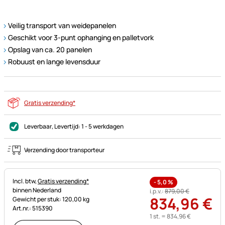
Veilig transport van weidepanelen
Geschikt voor 3-punt ophanging en palletvork
Opslag van ca. 20 panelen
Robuust en lange levensduur
Gratis verzending*
Leverbaar
, Levertijd:
1 - 5 werkdagen
Verzending door transporteur
Belastinginformatie:
Incl. btw,
Gratis verzending*
-
5,0
%
binnen Nederland
i.p.v.:
879
,
00
€
834
,
96
€
Gewicht per stuk: 120,00 kg
Art.nr.: 515390
1 st. =
834
,
96
€