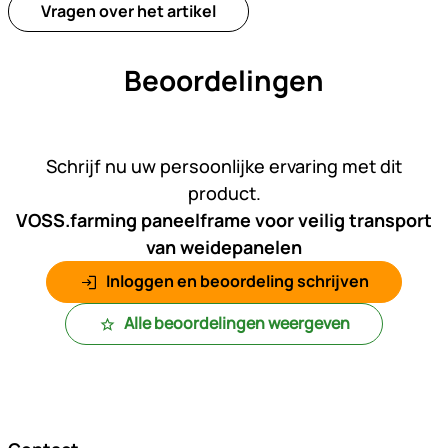
Vragen over het artikel
Beoordelingen
Nog geen beoordelingen gepl
Schrijf nu uw persoonlijke ervaring met dit
product.
VOSS.farming paneelframe voor veilig transport
van weidepanelen
Inloggen en beoordeling schrijven
Alle beoordelingen weergeven
Voettekst