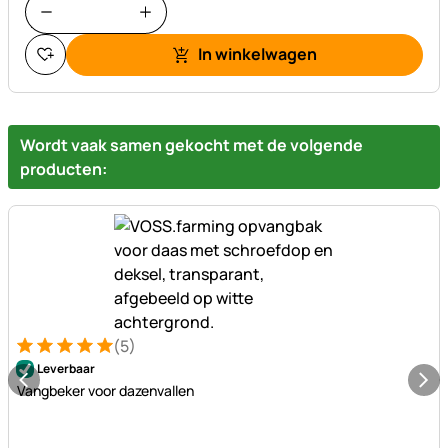
In winkelwagen
Wordt vaak samen gekocht met de volgende
producten:
(5)
Beoordeling: 5 van 5 (5 beoordelingen)
5 Bewertungen
Leverbaar
Vangbeker voor dazenvallen