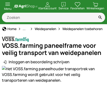
openen
Klantaccount
Service
Favorieten
Winkelwagen
Menu
Schrikdraad
Home
...
Weidepanelen
Weidepanelen toebehoren
VOSS.farming paneelframe voor
veilig transport van weidepanelen
Inloggen en beoordeling schrijven
Productgalerij