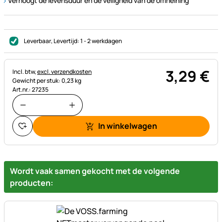
Verhoogt de levensduur en de veiligheid van de omheining
Leverbaar
, Levertijd:
1 - 2 werkdagen
3
,
29
€
Belastinginformatie:
Incl. btw,
excl. verzendkosten
Gewicht per stuk: 0,23 kg
Art.nr.: 27235
In winkelwagen
Wordt vaak samen gekocht met de volgende
producten: