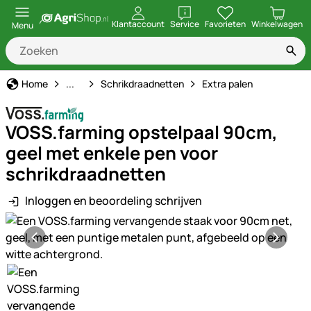
openen
Klantaccount
Service
Favorieten
Winkelwagen
Menu
Schrikdraad
Home
...
Schrikdraadnetten
Extra palen
VOSS.farming opstelpaal 90cm,
geel met enkele pen voor
schrikdraadnetten
Inloggen en beoordeling schrijven
Productgalerij