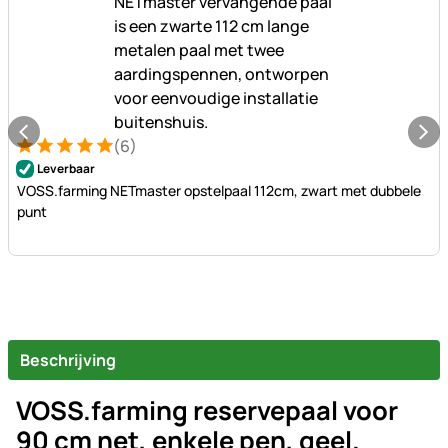
(6)
Beoordeling: 5 van 5 (6 beoordelingen)
6 Bewertungen
Leverbaar
VOSS.farming NETmaster opstelpaal 112cm, zwart met dubbele
punt
Beschrijving
VOSS.farming reservepaal voor
90 cm net, enkele pen, geel.