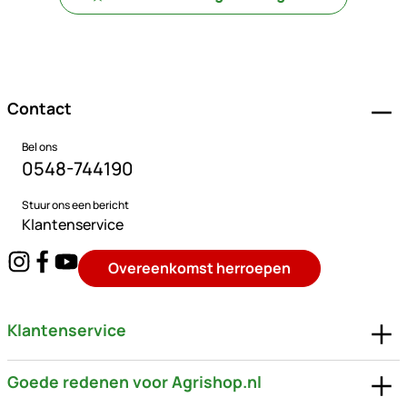
Voettekst
Contact
Bel ons
0548-744190
Stuur ons een bericht
Klantenservice
Overeenkomst herroepen
Klantenservice
Goede redenen voor Agrishop.nl