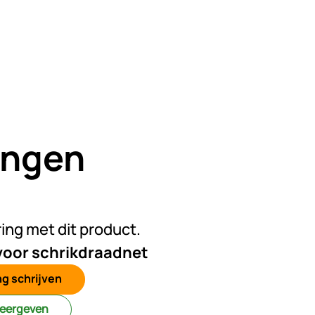
ingen
n beoordelingen geplaatst
ring met dit product.
oor schrikdraadnet
g schrijven
weergeven