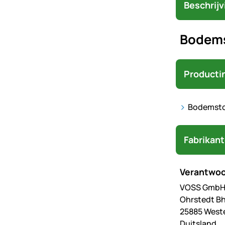
Beschrijv
Bodems
Producti
Bodemsto
Fabrikan
Verantwoo
VOSS GmbH 
Ohrstedt Bh
25885 West
Duitsland