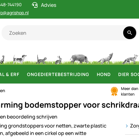
548-744190
Advies
fo@agrishop.nl
AL & ERF
ONGEDIERTEBESTRIJDING
HOND
DIER SO
Meer da
len
klanten
rming bodemstopper voor schrikdr
en beoordeling schrijven
ij
Zor