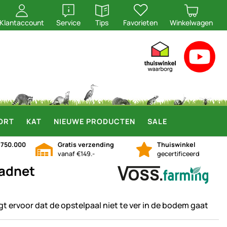
openen
openen
Klantaccount
Service
Tips
Favorieten
Winkelwagen
ORT
KAT
NIEUWE PRODUCTEN
SALE
n
750.000
Gratis verzending
Thuiswinkel
vanaf €149.-
gecertificeerd
aadnet
gt ervoor dat de opstelpaal niet te ver in de bodem gaat