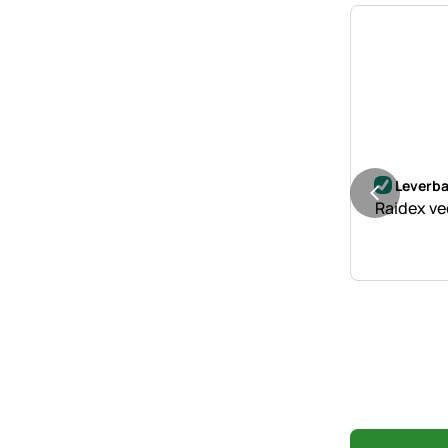
Nog geen 
Leverba
Raidex ve