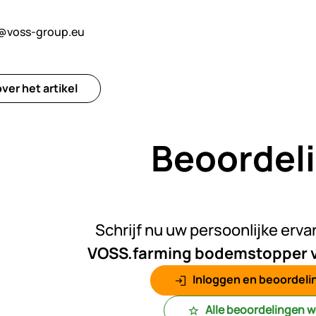
@voss-group.eu
ver het artikel
Beoordel
Nog gee
Schrijf nu uw persoonlijke erva
VOSS.farming bodemstopper v
Inloggen en beoordelin
Alle beoordelingen 