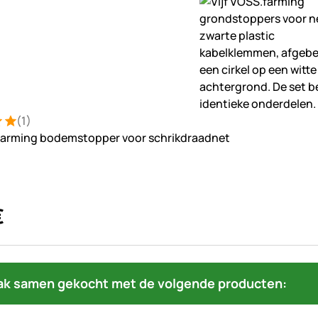
(1)
ng: 5 van 5 (1 beoordelingen)
ung
farming bodemstopper voor schrikdraadnet
€
ak samen gekocht met de volgende producten: