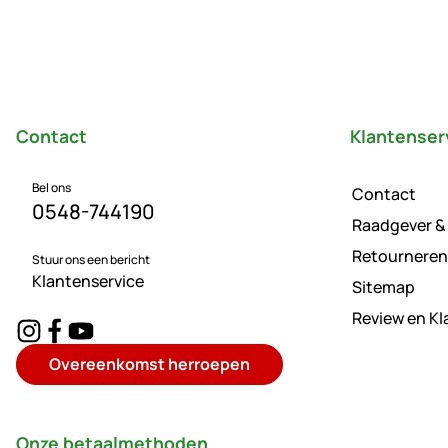
Voettekst
Contact
Klantenser
Bel ons
Contact
0548-744190
Raadgever &
Retourneren
Stuur ons een bericht
Klantenservice
Sitemap
Review en K
Overeenkomst herroepen
Onze betaalmethoden