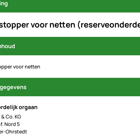
ing
topper voor netten (reserveonderde
nhoud
pper voor netten
tgegevens
rdelijk orgaan
& Co. KG
f. Nord 5
er-Ohrstedt