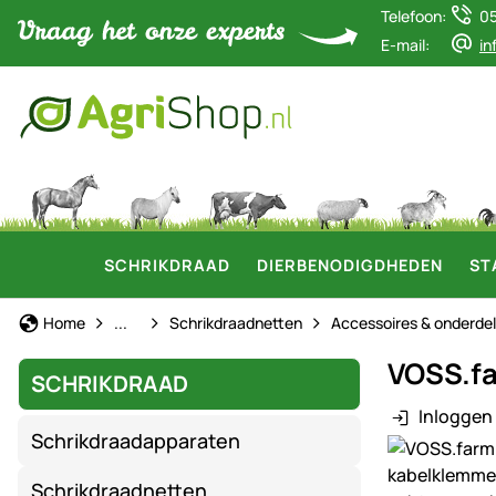
Telefoon:
0
E-mail:
in
SCHRIKDRAAD
DIERBENODIGDHEDEN
ST
Schrikdraad
Home
...
Schrikdraadnetten
Accessoires & onderde
VOSS.fa
SCHRIKDRAAD
Inloggen 
Schrikdraadapparaten
Productgaler
Schrikdraadnetten