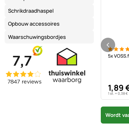
Schrikdraadhaspel
Opbouw accessoires
Waarschuwingsbordjes
Beoordeli
1 Bewert
5x VOSS.
1
,
89
1 st. =
0
,
38
€
Wordt va