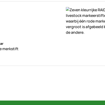
beoordelingen geplaatst
ar
e merkstift