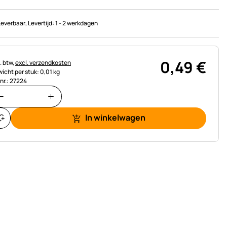
Leverbaar
, Levertijd:
1 - 2 werkdagen
0
,
49
€
astinginformatie:
. btw,
excl. verzendkosten
icht per stuk: 0,01 kg
.nr.: 27224
In winkelwagen