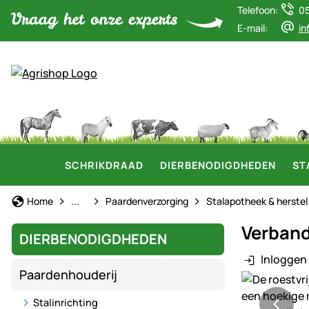
Telefoon:
0
E-mail:
in
SCHRIKDRAAD
DIERBENODIGDHEDEN
ST
Paardenhouderij
Home
...
Paardenverzorging
Stalapotheek & herstel
Verband
DIERBENODIGDHEDEN
Inloggen 
Paardenhouderij
Productgaler
Stalinrichting