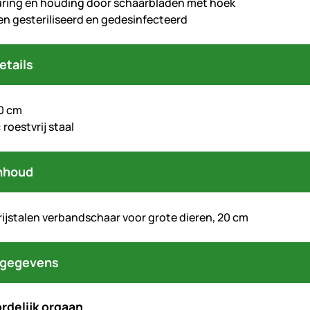
ring en houding door schaarbladen met hoek
n gesteriliseerd en gedesinfecteerd
etails
0 cm
 roestvrij staal
nhoud
rijstalen verbandschaar voor grote dieren, 20 cm
tgegevens
rdelijk orgaan