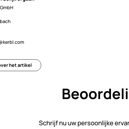
l GmbH
hbach
@kerbl.com
ver het artikel
Beoordel
Nog gee
Schrijf nu uw persoonlijke erva