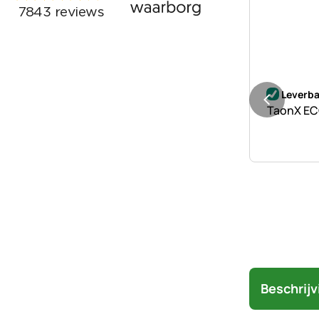
Nog geen 
Leverba
TaonX EC
Beschrijv