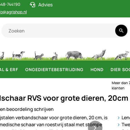
548-744190
Advies
fo@agrishop.nl
AL & ERF
ONGEDIERTEBESTRIJDING
HOND
DIER SO
Meer dan
klanten
schaar RVS voor grote dieren, 20cm
en beoordeling schrijven
ij
Len
Twe