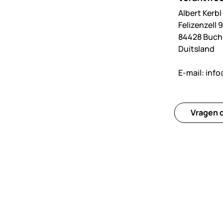
Albert Kerb
Felizenzell 9
84428 Buc
Duitsland
E-mail:
info
Vragen o