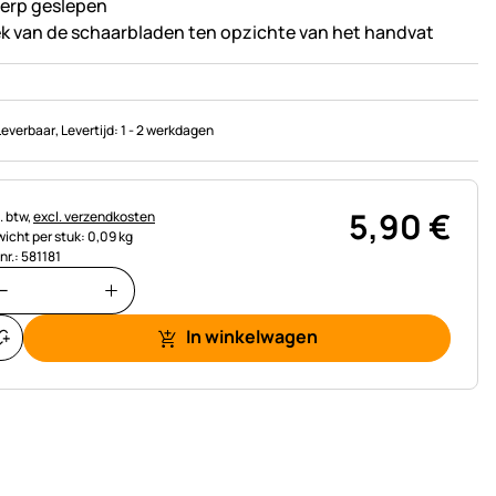
erp geslepen
k van de schaarbladen ten opzichte van het handvat
Leverbaar
, Levertijd:
1 - 2 werkdagen
5
,
90
€
astinginformatie:
. btw,
excl. verzendkosten
icht per stuk: 0,09 kg
nr.: 581181
In winkelwagen