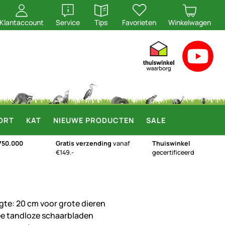
openen
openen
Klantaccount
Service
Tips
Favorieten
Winkelwagen
ORT
KAT
NIEUWE PRODUCTEN
SALE
750.000
Gratis verzending
vanaf
Thuiswinkel
€149.-
gecertificeerd
gte: 20 cm voor grote dieren
e tandloze schaarbladen