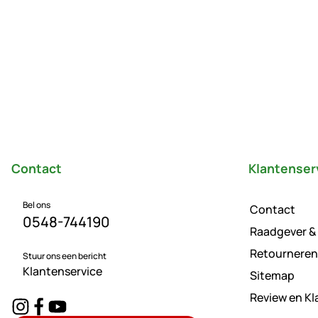
Voettekst
Contact
Klantenser
Bel ons
Contact
0548-744190
Raadgever &
Retourneren
Stuur ons een bericht
Klantenservice
Sitemap
Review en K