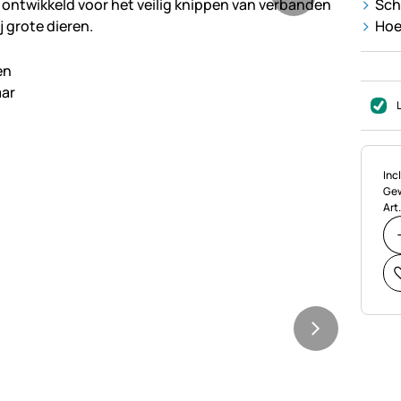
Sch
Hoe
Bel
Incl
Gew
Art.