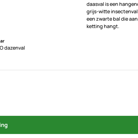
beoordelingen geplaatst
ar
O dazenval
ing