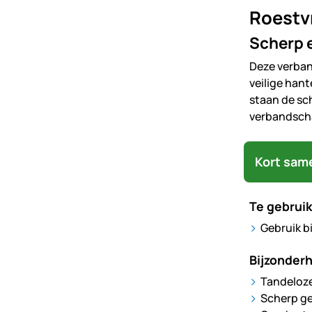
Roestvr
Scherp e
Deze verban
veilige han
staan de sc
verbandscha
Kort sam
Te gebruik
Gebruik b
Bijzonder
Tandeloz
Scherp g