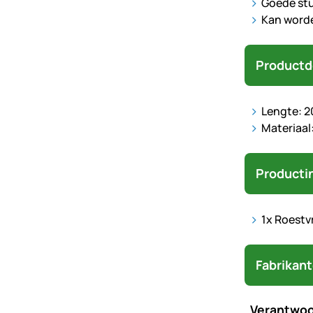
Goede stu
Kan worde
Productd
Lengte: 2
Materiaal:
Producti
1x Roestv
Fabrikan
Verantwoo