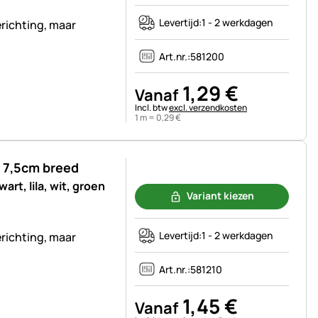
Levertijd:
1 - 2 werkdagen
richting, maar
Art.nr.:
581200
1
,
29
€
Vanaf
Belastinginformatie:
Incl. btw
excl. verzendkosten
1 m =
0
,
29
€
, 7,5cm breed
Nog geen beoordelingen geplaatst
rt, lila, wit, groen
Variant kiezen
Levertijd:
1 - 2 werkdagen
richting, maar
Art.nr.:
581210
1
,
45
€
Vanaf