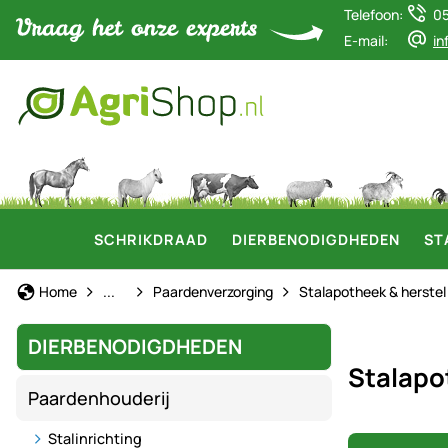
Telefoon:
0
E-mail:
in
SCHRIKDRAAD
DIERBENODIGDHEDEN
ST
Paardenhouderij
Home
...
Paardenverzorging
Stalapotheek & herstel
DIERBENODIGDHEDEN
Stalapo
Paardenhouderij
Stalinrichting