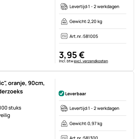
Levertijd:
1 - 2 werkdagen
Gewicht:
2,20 kg
Art.nr.:
581005
3
,
95
€
Belastinginformatie:
Incl. btw
excl. verzendkosten
, oranje, 90cm,
Nog geen beoordelingen geplaatst
nderzoeks
Leverbaar
00 stuks
Levertijd:
1 - 2 werkdagen
eilig
Gewicht:
0,97 kg
Art.nr.:
581300