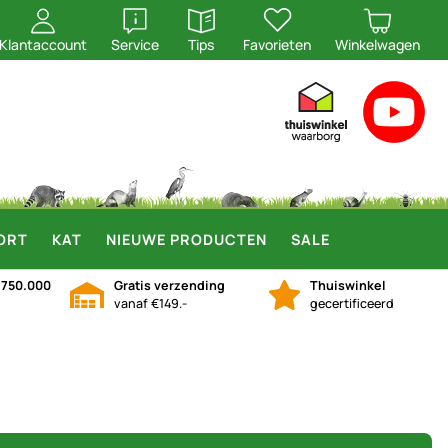
openen
openen
Klantaccount
Service
Tips
Favorieten
Winkelwagen
ORT
KAT
NIEUWE PRODUCTEN
SALE
n
750.000
Gratis verzending
Thuiswinkel
vanaf €149.-
gecertificeerd