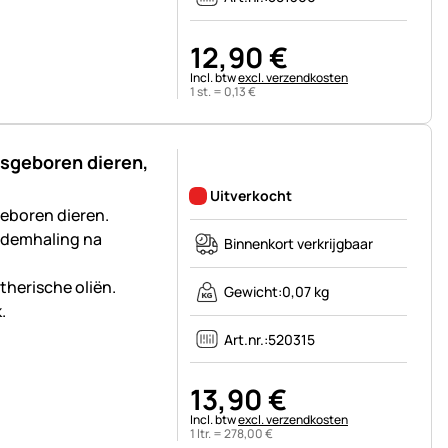
12
,
90
€
Belastinginformatie:
Incl. btw
excl. verzendkosten
1 st. =
0
,
13
€
asgeboren dieren,
Nog geen beoordelingen geplaatst
Uitverkocht
eboren dieren.
ademhaling na
Binnenkort verkrijgbaar
therische oliën.
Gewicht:
0,07 kg
.
Art.nr.:
520315
13
,
90
€
Belastinginformatie:
Incl. btw
excl. verzendkosten
1 ltr. =
278
,
00
€