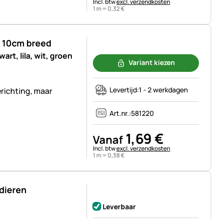
Belastinginformatie:
Incl. btw
excl. verzendkosten
1 m =
0
,
32
€
, 10cm breed
Nog geen beoordelingen geplaatst
rt, lila, wit, groen
Variant kiezen
Levertijd:
1 - 2 werkdagen
richting, maar
Art.nr.:
581220
1
,
69
€
Vanaf
Belastinginformatie:
Incl. btw
excl. verzendkosten
1 m =
0
,
38
€
dieren
Nog geen beoordelingen geplaatst
Leverbaar