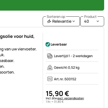
Sorteren op
Product
Relevantie
40
gsolie voor huid,
Nog geen beoordelingen geplaatst
Leverbaar
ng van uw viervoeter.
uk.
Levertijd:
1 - 2 werkdagen
pasbaar.
en.
Gewicht:
0,52 kg
rsoorten.
Art.nr.:
500152
15
,
90
€
Belastinginformatie:
Incl. btw
excl. verzendkosten
1 ltr. =
31
,
80
€