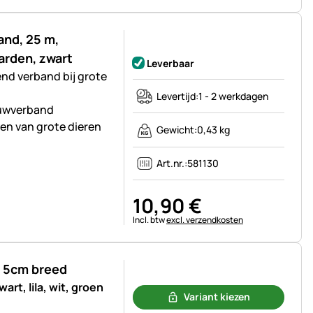
and, 25 m,
Nog geen beoordelingen geplaatst
arden, zwart
Leverbaar
d verband bij grote
Levertijd:
1 - 2 werkdagen
auwverband
en van grote dieren
Gewicht:
0,43 kg
Art.nr.:
581130
10
,
90
€
Belastinginformatie:
Incl. btw
excl. verzendkosten
, 5cm breed
Nog geen beoordelingen geplaatst
rt, lila, wit, groen
Variant kiezen