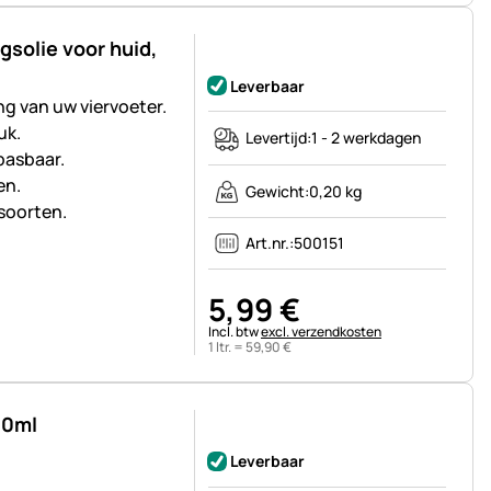
gsolie voor huid,
Nog geen beoordelingen geplaatst
Leverbaar
ng van uw viervoeter.
uk.
Levertijd:
1 - 2 werkdagen
pasbaar.
en.
Gewicht:
0,20 kg
rsoorten.
Art.nr.:
500151
5
,
99
€
Belastinginformatie:
Incl. btw
excl. verzendkosten
1 ltr. =
59
,
90
€
00ml
Nog geen beoordelingen geplaatst
Leverbaar