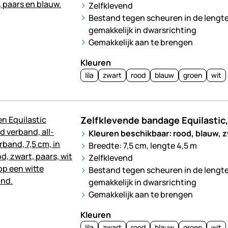
Zelfklevend
Bestand tegen scheuren in de lengte
gemakkelijk in dwarsrichting
Gemakkelijk aan te brengen
Kleuren
lila
zwart
rood
blauw
groen
wit
Zelfklevende bandage Equilastic
Kleuren beschikbaar: rood, blauw, zwa
Breedte: 7,5 cm, lengte 4,5 m
Zelfklevend
Bestand tegen scheuren in de lengte
gemakkelijk in dwarsrichting
Gemakkelijk aan te brengen
Kleuren
lila
zwart
rood
blauw
groen
wit