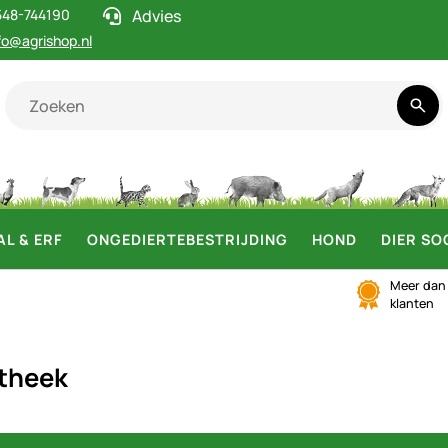
548-744190
Advies
fo@agrishop.nl
AL & ERF
ONGEDIERTEBESTRIJDING
HOND
DIER SO
Meer da
klanten
theek