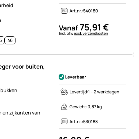
arheid
Art.nr.:
540180
n
75
,
91
€
Vanaf
Belastinginformatie:
Incl. btw
excl. verzendkosten
5
46
ger voor buiten,
Nog geen beoordelingen geplaatst
Leverbaar
 bukken
Levertijd:
1 - 2 werkdagen
Gewicht:
0,87 kg
n en zijkanten van
Art.nr.:
530188