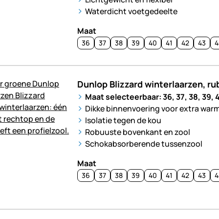
Waterdicht voetgedeelte
Maat
36
37
38
39
40
41
42
43
4
Dunlop Blizzard winterlaarzen, ru
Maat selecteerbaar: 36, 37, 38, 39, 4
Dikke binnenvoering voor extra war
Isolatie tegen de kou
Robuuste bovenkant en zool
Schokabsorberende tussenzool
Maat
36
37
38
39
40
41
42
43
4