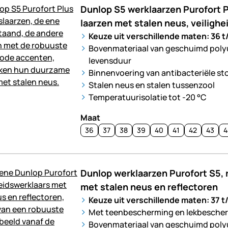
Dunlop S5 werklaarzen Purofort P
laarzen met stalen neus, veilighe
Keuze uit verschillende maten: 36 t
Bovenmateriaal van geschuimd poly
levensduur
Binnenvoering van antibacteriële st
Stalen neus en stalen tussenzool
Temperatuurisolatie tot -20 °C
Maat
36
37
38
39
40
41
42
43
4
Dunlop werklaarzen Purofort S5, 
met stalen neus en reflectoren
Keuze uit verschillende maten: 37 t
Met teenbescherming en lekbesche
Bovenmateriaal van geschuimd poly