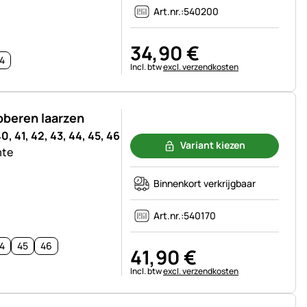
Art.nr.:
540200
34
,
90
€
4
Belastinginformatie:
Incl. btw
excl. verzendkosten
bberen laarzen
Nog geen beoordelingen geplaatst
0, 41, 42, 43, 44, 45, 46
Variant kiezen
mte
Binnenkort verkrijgbaar
Art.nr.:
540170
4
45
46
41
,
90
€
Belastinginformatie:
Incl. btw
excl. verzendkosten