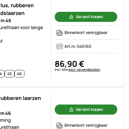
lus, rubberen
Nog geen beoordelingen geplaatst
idslaarzen
Variant kiezen
/m 46
urethaan voor lange
Binnenkort verkrijgbaar
of
Art.nr.:
540160
86
,
90
€
Belastinginformatie:
Incl. btw
excl. verzendkosten
4
45
46
rubberen laarzen
Nog geen beoordelingen geplaatst
Variant kiezen
/m 46
rming
Binnenkort verkrijgbaar
urethaan