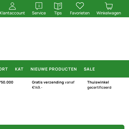
openen
openen
Klantaccount
Service
Tips
Favorieten
Winkelwagen
ORT
KAT
NIEUWE PRODUCTEN
SALE
750.000
Gratis verzending
vanaf
Thuiswinkel
€149.-
gecertificeerd