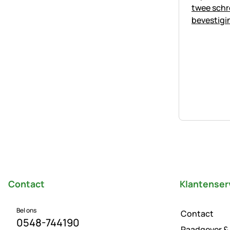
Voettekst
Contact
Klantenser
Bel ons
Contact
0548-744190
Raadgever &