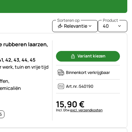
Sorteren op
Product
Relevantie
40
 rubberen laarzen,
Nog geen beoordelingen geplaatst
Variant kiezen
1, 42, 43, 44, 45
erk, tuin en vrije tijd
Binnenkort verkrijgbaar
ffen,
Art.nr.:
540190
emicaliën
15
,
90
€
Belastinginformatie:
Incl. btw
excl. verzendkosten
5