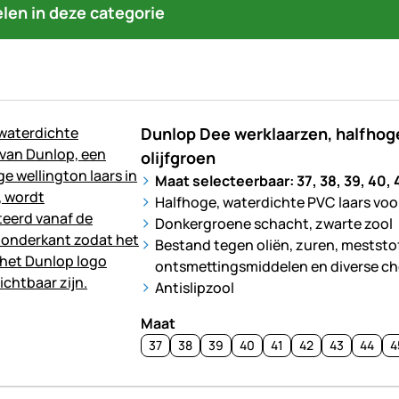
kelen in deze categorie
Dunlop Dee werklaarzen, halfhoge
olijfgroen
Maat selecteerbaar: 37, 38, 39, 40, 4
Halfhoge, waterdichte PVC laars voor w
Donkergroene schacht, zwarte zool
Bestand tegen oliën, zuren, meststo
ontsmettingsmiddelen en diverse ch
Antislipzool
Maat
37
38
39
40
41
42
43
44
4