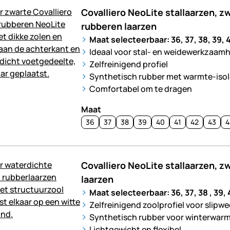
Covalliero NeoLite stallaarzen, z
rubberen laarzen
Maat selecteerbaar: 36, 37, 38, 39, 4
Ideaal voor stal- en weidewerkzaam
Zelfreinigend profiel
Synthetisch rubber met warmte-iso
Comfortabel om te dragen
Maat
36
37
38
39
40
41
42
43
4
Covalliero NeoLite stallaarzen, z
laarzen
Maat selecteerbaar: 36, 37, 38 , 39, 4
Zelfreinigend zoolprofiel voor slipw
Synthetisch rubber voor winterwar
Lichtgewicht en flexibel