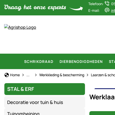
Telefoon:
0
E-mail:
in
SCHRIKDRAAD
DIERBENODIGDHEDEN
ST
Stal & Erf
Home
...
Werkkleding & bescherming
Laarzen & sch
STAL & ERF
WER
Werklaa
Decoratie voor tuin & huis
Tuinomheining