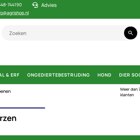
548-744190
Advies
fo@agrishop.nl
AL & ERF
ONGEDIERTEBESTRIJDING
HOND
DIER SO
Meer dan
oenen
klanten
KLAARZEN
rzen