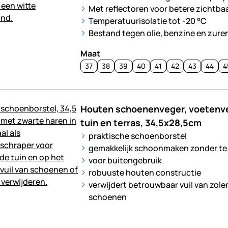
Met reflectoren voor betere zichtba
Temperatuurisolatie tot -20 °C
Bestand tegen olie, benzine en zure
Maat
37
38
39
40
41
42
43
44
4
Houten schoenenveger, voetenve
tuin en terras, 34,5x28,5cm
praktische schoenborstel
gemakkelijk schoonmaken zonder te
voor buitengebruik
robuuste houten constructie
verwijdert betrouwbaar vuil van zole
schoenen