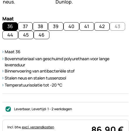
Maat
36
37
38
39
40
41
42
43
44
45
46
Maat 36
Bovenmateriaal van geschuimd polyurethaan voor lange
levensduur
Binnenvoering van antibacteriële stof
Stalen neus en stalen tussenzool
Temperatuurisolatie tot -20 °C
Leverbaar
, Levertijd:
1 - 2 werkdagen
86
,
90
€
Belastinginformatie:
Incl. btw,
excl. verzendkosten