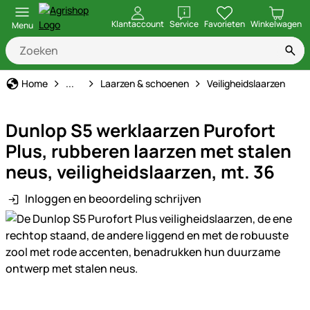
openen
Klantaccount
Service
Favorieten
Winkelwagen
Menu
Werkkleding & bescherming
Home
...
Laarzen & schoenen
Veiligheidslaarzen
Dunlop S5 werklaarzen Purofort
Plus, rubberen laarzen met stalen
neus, veiligheidslaarzen, mt. 36
Inloggen en beoordeling schrijven
Productgalerij