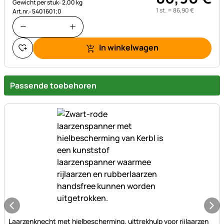
Gewicht per stuk: 2,00 kg
1 st. =
86
,
90
€
Art.nr.: 5401601;0
In winkelwagen
Passende toebehoren
Nog geen beoordelingen geplaatst
Laarzenknecht met hielbescherming, uittrekhulp voor rijlaarzen