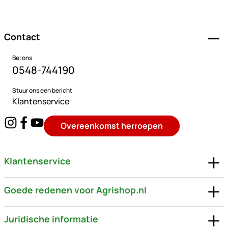
Voettekst
Contact
Bel ons
0548-744190
Stuur ons een bericht
Klantenservice
Overeenkomst herroepen
Klantenservice
Goede redenen voor Agrishop.nl
Juridische informatie