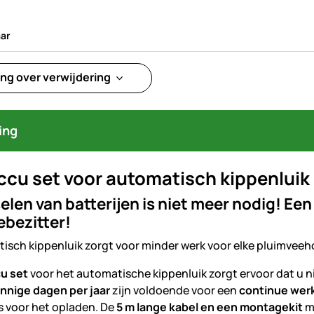
ar
ng over verwijdering
ing
ccu set voor automatisch kippenluik
elen van batterijen is niet meer nodig! Een
bezitter!
isch kippenluik zorgt voor minder werk voor elke pluimveeho
cu set
voor het automatische kippenluik zorgt ervoor dat u ni
onnige dagen per jaar
zijn voldoende voor een
continue wer
s voor het opladen. De
5 m lange kabel en een montagekit
ma