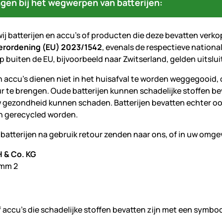
gen bij het wegwerpen van batterijen:
ij batterijen en accu's of producten die deze bevatten verko
verordening (EU) 2023/1542
, evenals de respectieve nationa
 buiten de EU, bijvoorbeeld naar Zwitserland, gelden uitslui
n accu's dienen niet in het huisafval te worden weggegooid, 
r te brengen. Oude batterijen kunnen schadelijke stoffen beva
w gezondheid kunnen schaden. Batterijen bevatten echter ook 
n gerecycled worden.
batterijen na gebruik retour zenden naar ons, of in uw omgev
 & Co. KG
mm 2
of accu's die schadelijke stoffen bevatten zijn met een symb