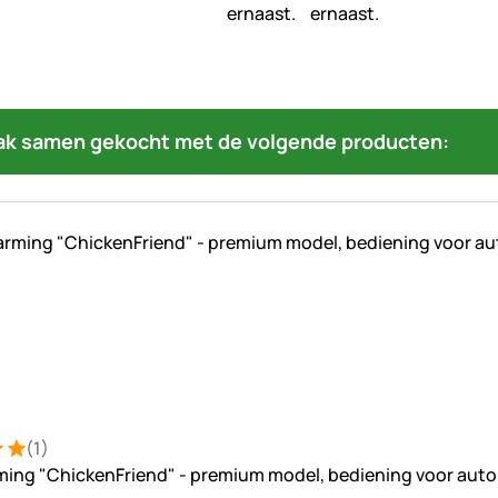
ak samen gekocht met de volgende producten:
(1)
ng: 5 van 5 (1 beoordelingen)
ung
ing "ChickenFriend" - premium model, bediening voor auto