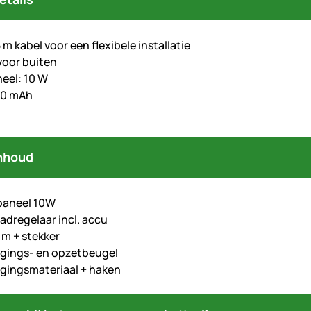
5 m kabel voor een flexibele installatie
voor buiten
eel: 10 W
200 mAh
nhoud
paneel 10W
aadregelaar incl. accu
 m + stekker
igings- en opzetbeugel
igingsmateriaal + haken