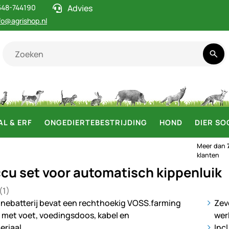
548-744190
Advies
fo@agrishop.nl
AL & ERF
ONGEDIERTEBESTRIJDING
HOND
DIER SO
Meer dan
klanten
ccu set voor automatisch kippenluik
(1)
5 van 5 (1 beoordelingen)
ij
Zev
wer
Inc