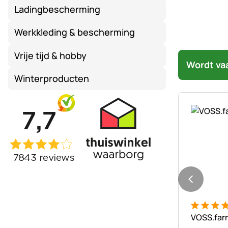
Ladingbescherming
Werkkleding & bescherming
Vrije tijd & hobby
Wordt va
Winterproducten
Beoordeli
1 Bewert
VOSS.farm