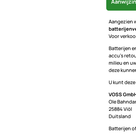
Aanwijzin
Aangezien w
batterijen
Voor verkoop
Batterijen e
accu's retou
milieu en u
deze kunne
U kunt deze 
VOSS GmbH
Ole Bahnda
25884 Viöl
Duitsland
Batterijen 