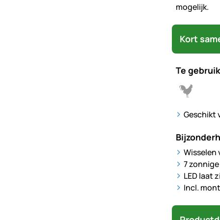
mogelijk.
Kort sam
Te gebruik
Geschikt 
Bijzonder
Wisselen 
7 zonnige
LED laat 
Incl. mon
Productd