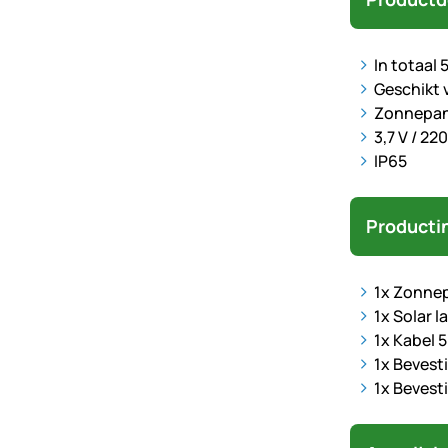
In totaal 
Geschikt 
Zonnepan
3,7 V / 2
IP65
Producti
1x Zonne
1x Solar l
1x Kabel 5
1x Bevest
1x Bevest