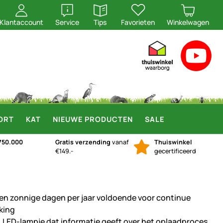
openen
openen
Klantaccount
Service
Tips
Favorieten
Winkelwagen
ORT
KAT
NIEUWE PRODUCTEN
SALE
750.000
Gratis verzending
vanaf
Thuiswinkel
€149.-
gecertificeerd
en zonnige dagen per jaar voldoende voor continue
king
l. LED-lampje dat informatie geeft over het oplaadproces