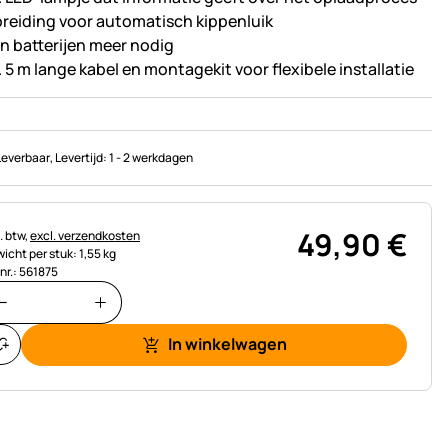
breiding voor automatisch kippenluik
n batterijen meer nodig
. 5 m lange kabel en montagekit voor flexibele installatie
Leverbaar
, Levertijd:
1 - 2 werkdagen
49
,
90
€
astinginformatie:
. btw,
excl. verzendkosten
icht per stuk: 1,55 kg
.nr.: 561875
In winkelwagen