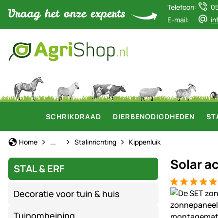
Telefoon:
0
E-mail:
in
SCHRIKDRAAD
DIERBENODIGDHEDEN
ST
Stal & Erf
Home
...
Stalinrichting
Kippenluik
Solar a
STAL & ERF
Beoordeling: 
1 Bewertung
Productgaler
Decoratie voor tuin & huis
Tuinomheining