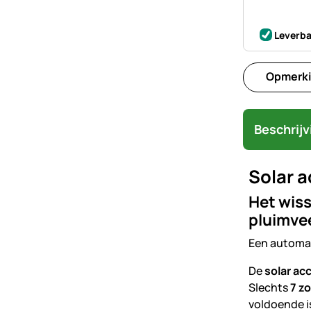
Leverba
Opmerki
Beschrijv
Solar a
Het wiss
pluimvee
Een automat
De
solar ac
Slechts
7 z
voldoende i