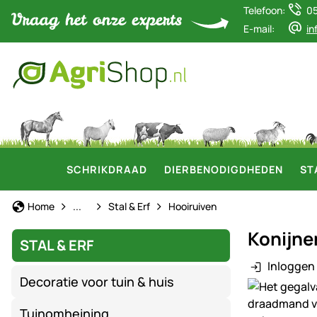
Telefoon:
0
E-mail:
in
SCHRIKDRAAD
DIERBENODIGDHEDEN
ST
Stal & Erf
Home
...
Stal & Erf
Hooiruiven
Konijnen
STAL & ERF
Inloggen 
Decoratie voor tuin & huis
Productgaler
Tuinomheining