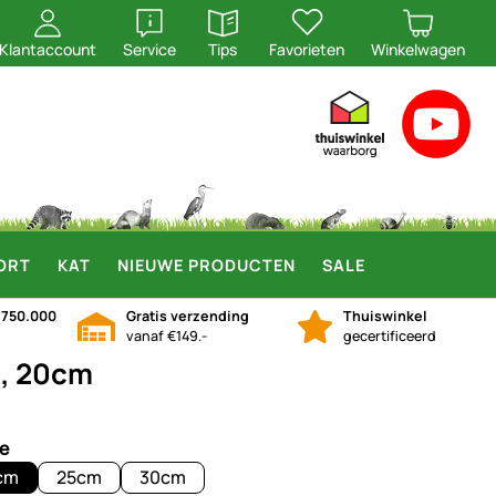
openen
openen
Klantaccount
Service
Tips
Favorieten
Winkelwagen
ORT
KAT
NIEUWE PRODUCTEN
SALE
n
750.000
Gratis verzending
Thuiswinkel
vanaf €149.-
gecertificeerd
t, 20cm
e
cm
25cm
30cm