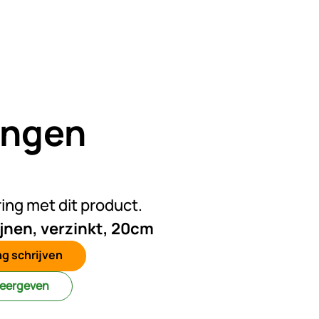
ingen
n beoordelingen geplaatst
ring met dit product.
ijnen, verzinkt, 20cm
g schrijven
weergeven