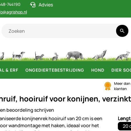
548-744190
Advies
fo@agrishop.nl
AL & ERF
ONGEDIERTEBESTRIJDING
HOND
DIER SO
Meer da
klanten
ruif, hooiruif voor konijnen, verzink
en beoordeling schrijven
ij
Lengt
20 