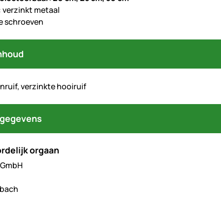
: verzinkt metaal
e schroeven
nhoud
nruif, verzinkte hooiruif
tgegevens
rdelijk orgaan
l GmbH
hbach