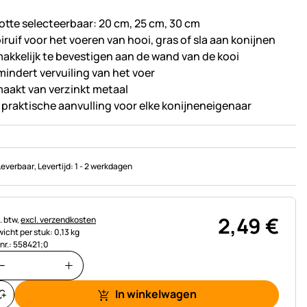
otte selecteerbaar: 20 cm, 25 cm, 30 cm
iruif voor het voeren van hooi, gras of sla aan konijnen
akkelijk te bevestigen aan de wand van de kooi
mindert vervuiling van het voer
aakt van verzinkt metaal
 praktische aanvulling voor elke konijneneigenaar
Leverbaar
, Levertijd:
1 - 2 werkdagen
2
,
49
€
astinginformatie:
. btw,
excl. verzendkosten
icht per stuk: 0,13 kg
.nr.: 558421;0
In winkelwagen