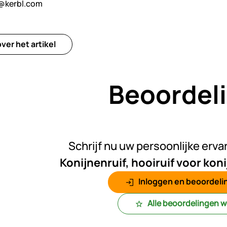
@kerbl.com
ver het artikel
Beoordel
Nog gee
Schrijf nu uw persoonlijke erva
Konijnenruif, hooiruif voor kon
Inloggen en beoordelin
Alle beoordelingen 