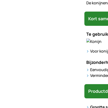
De konijnenr
Kort sam
Te gebruik
Voor koni
Bijzonder
Eenvoudig
Verminder
Productd
Grootte s