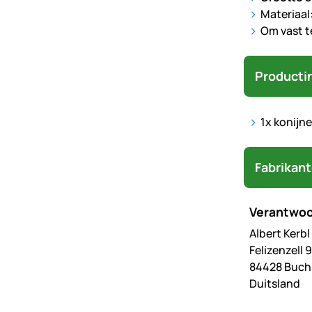
Materiaal
Om vast t
Producti
1x konijne
Fabrikan
Verantwoo
Albert Kerb
Felizenzell 9
84428 Buc
Duitsland