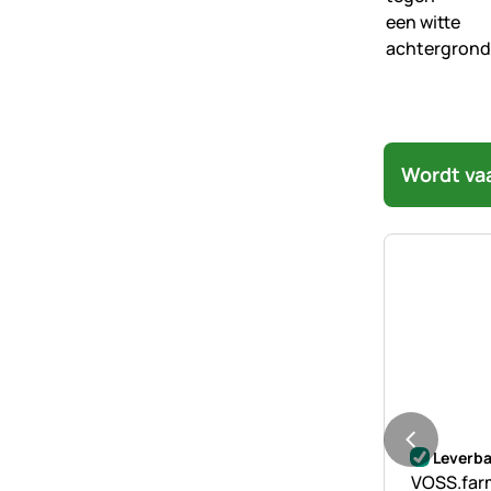
Wordt va
Nog geen 
Leverba
VOSS.farm