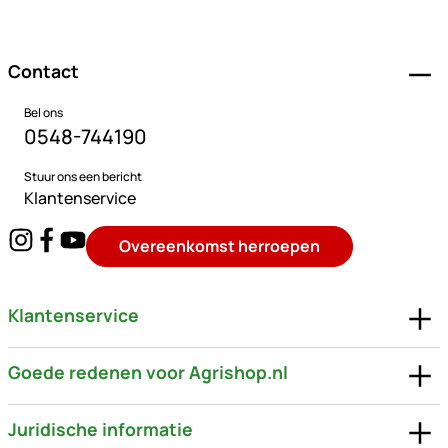
Voettekst
Contact
Bel ons
0548-744190
Stuur ons een bericht
Klantenservice
Overeenkomst herroepen
Klantenservice
Goede redenen voor Agrishop.nl
Juridische informatie