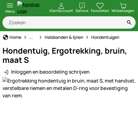
openen
Klantaccount
Service
Favorieten
Winkelwagen
Menu
Hond
Home
...
Halsbanden & lijnen
Hondentuigen
Hondentuig, Ergotrekking, bruin,
maat S
Inloggen en beoordeling schrijven
Productgalerij