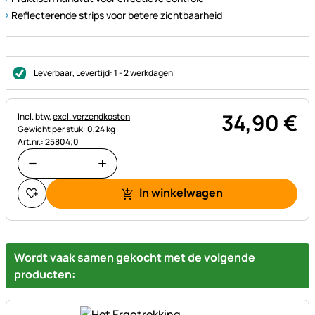
Reflecterende strips voor betere zichtbaarheid
Leverbaar
, Levertijd:
1 - 2 werkdagen
34
,
90
€
Belastinginformatie:
Incl. btw,
excl. verzendkosten
Gewicht per stuk: 0,24 kg
Art.nr.: 25804;0
In winkelwagen
Wordt vaak samen gekocht met de volgende
producten: