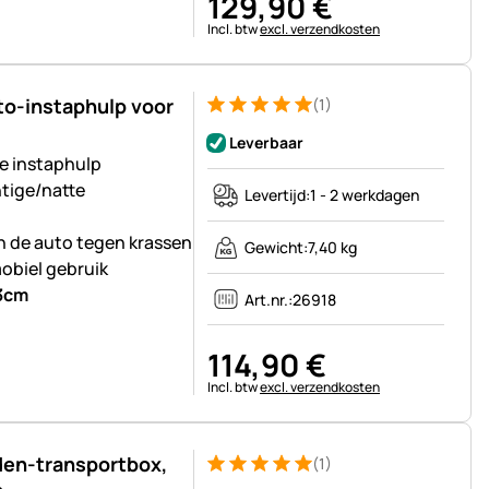
129
,
90
€
Belastinginformatie:
Incl. btw
excl. verzendkosten
o-instaphulp voor
(1)
Beoordeling: 5 van 5 (1 beoordelingen)
1 Bewertung
Leverbaar
e instaphulp
chtige/natte
Levertijd:
1 - 2 werkdagen
 de auto tegen krassen
Gewicht:
7,40 kg
mobiel gebruik
43cm
Art.nr.:
26918
114
,
90
€
Belastinginformatie:
Incl. btw
excl. verzendkosten
den-transportbox,
(1)
Beoordeling: 5 van 5 (1 beoordelingen)
1 Bewertung