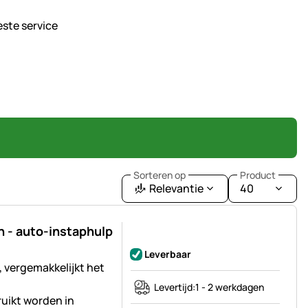
este service
Sorteren op
Product
Relevantie
40
 - auto-instaphulp
Nog geen beoordelingen geplaatst
Leverbaar
 vergemakkelijkt het
Levertijd:
1 - 2 werkdagen
ruikt worden in