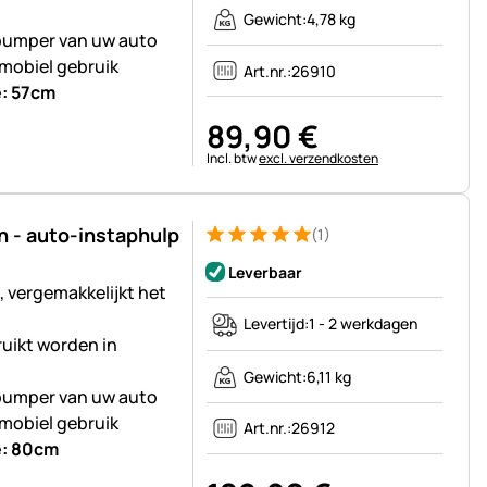
Gewicht:
4,78 kg
bumper van uw auto
mobiel gebruik
Art.nr.:
26910
e: 57cm
89
,
90
€
Belastinginformatie:
Incl. btw
excl. verzendkosten
 - auto-instaphulp
(1)
Beoordeling: 5 van 5 (1 beoordelingen)
1 Bewertung
Leverbaar
 vergemakkelijkt het
Levertijd:
1 - 2 werkdagen
ruikt worden in
Gewicht:
6,11 kg
bumper van uw auto
mobiel gebruik
Art.nr.:
26912
e: 80cm