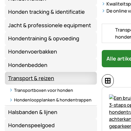
Kwaliteits
De online v
Honden tracking & identificatie
Jacht & professionele equipment
Transp
honde
Hondentraining & opvoeding
Hondenvoerbakken
Alle arti
Hondenbedden
Transport & reizen
Transportboxen voor honden
Hondenloopplanken & hondentrappen
Halsbanden & lijnen
Hondenspeelgoed