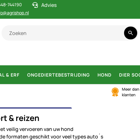
548-744190
Advies
fo@agrishop.nl
AL & ERF
ONGEDIERTEBESTRIJDING
HOND
DIER SO
Meer da
klanten
SPORT & REIZEN
rt & reizen
het veilig vervoeren van uw hond
nde formaten geschikt voor veel types auto´s