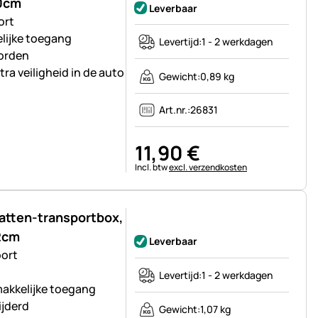
30cm
Leverbaar
ort
lijke toegang
Levertijd:
1 - 2 werkdagen
worden
ra veiligheid in de auto
Gewicht:
0,89 kg
Art.nr.:
26831
11
,
90
€
Belastinginformatie:
Incl. btw
excl. verzendkosten
katten-transportbox,
Nog geen beoordelingen geplaatst
2cm
Leverbaar
port
Levertijd:
1 - 2 werkdagen
akkelijke toegang
ijderd
Gewicht:
1,07 kg