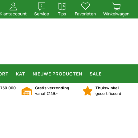
openen
openen
Klantaccount
Service
Tips
Favorieten
Winkelwagen
ORT
KAT
NIEUWE PRODUCTEN
SALE
n
750.000
Gratis verzending
Thuiswinkel
vanaf €149.-
gecertificeerd