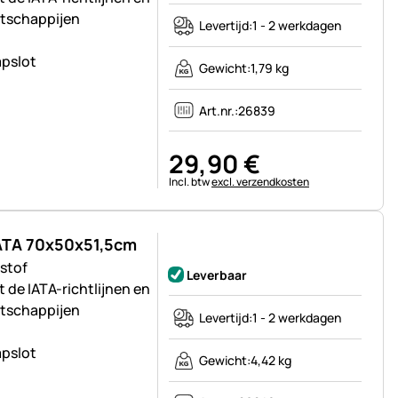
atschappijen
Levertijd:
1 - 2 werkdagen
pslot
Gewicht:
1,79 kg
Art.nr.:
26839
29
,
90
€
Belastinginformatie:
Incl. btw
excl. verzendkosten
IATA 70x50x51,5cm
Nog geen beoordelingen geplaatst
stof
Leverbaar
de IATA-richtlijnen en
atschappijen
Levertijd:
1 - 2 werkdagen
pslot
Gewicht:
4,42 kg