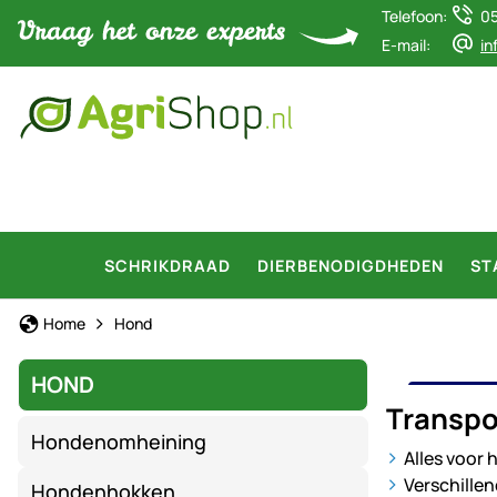
Telefoon:
0
E-mail:
in
SCHRIKDRAAD
DIERBENODIGDHEDEN
ST
Home
Hond
HOND
TRAN
Transpo
Hondenomheining
Alles voor 
Verschille
Hondenhokken