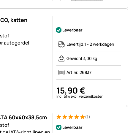
CO, katten
Nog geen beoordelingen geplaatst
Leverbaar
stof
or autogordel
Levertijd:
1 - 2 werkdagen
Gewicht:
1,00 kg
Art.nr.:
26837
15
,
90
€
Belastinginformatie:
Incl. btw
excl. verzendkosten
IATA 60x40x38,5cm
(1)
Beoordeling: 5 van 5 (1 beoordelingen)
1 Bewertung
stof
Leverbaar
de IATA-richtlijnen en