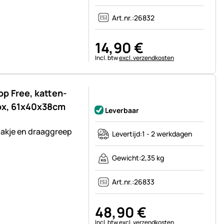
Art.nr.:
26832
14
,
90
€
Belastinginformatie:
Incl. btw
excl. verzendkosten
op Free, katten-
Nog geen beoordelingen geplaatst
ox, 61x40x38cm
Leverbaar
bakje en draaggreep
Levertijd:
1 - 2 werkdagen
Gewicht:
2,35 kg
Art.nr.:
26833
48
,
90
€
Belastinginformatie:
Incl. btw
excl. verzendkosten