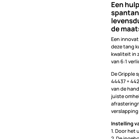
Een hulp
spantan
levensd
de maats
Een innovat
deze tang k
kwaliteit i
van 6:1 verl
De Gripple s
44437 + 442
van de hand
juiste omhe
afrastering
verslapping 
Instelling v
1. Door het
2. De ingeb