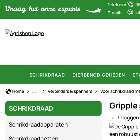
Telefoon:
0
E-mail:
in
SCHRIKDRAAD
DIERBENODIGDHEDEN
ST
Schrikdraad
Home
...
Verbinders & spanners
Voor schrikdraad m
Gripple
SCHRIKDRAAD
Inloggen 
Schrikdraadapparaten
Productgaler
Schrikdraadnetten