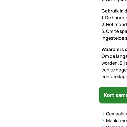
Gebruik in d
1. De handg
2. Het mond
3. Om te sp
ingestelde s
Waarom is d
Om de langs
worden. Bij
een te hoge
een verslapp
Kort sam
Gemaakt v
Maakt mee