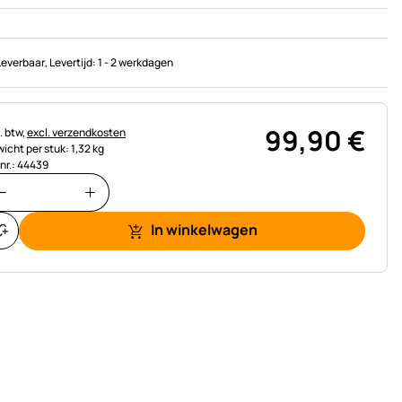
Leverbaar
, Levertijd:
1 - 2 werkdagen
99
,
90
€
astinginformatie:
. btw,
excl. verzendkosten
icht per stuk: 1,32 kg
.nr.: 44439
In winkelwagen