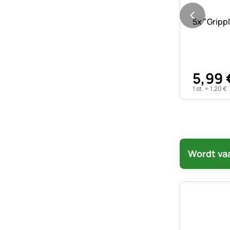
Nog geen 
5x "Gripp
5
,
99
1 st. =
1
,
20
€
Wordt va