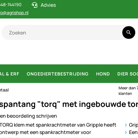
548-744190
Advies
fo@agrishop.nl
AL & ERF
ONGEDIERTEBESTRIJDING
HOND
DIER SO
Meer dan
etaal
klanten
 spantang "torq" met ingebouwde to
en beoordeling schrijven
ij
Grip
Een