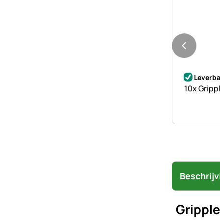
Nog geen 
Leverba
10x Gripp
Beschrijv
Grippl