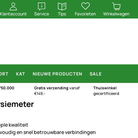
openen
openen
Klantaccount
Service
Tips
Favorieten
Winkelwagen
ORT
KAT
NIEUWE PRODUCTEN
SALE
750.000
Gratis verzending
vanaf
Thuiswinkel
€149.-
gecertificeerd
rsiemeter
ple kwaliteit
voudig en snel betrouwbare verbindingen