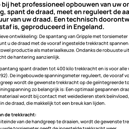
 bij het professioneel opbouwen van uw o
g, spant de draad, meet en reguleert de 
uur van uw draad. Een technisch doorontw
taf is, geproduceerd in Engeland.
ieve ontwikkeling: De spantang van Gripple met torsiemeter
unt u de draad met de vooraf ingestelde trekkracht spanne
n zowel productie als materiaalkeuze. Ondanks de robuuste ui
icht de hantering aanzienlijk.
pantang spant draden tot 400 kilo trekkracht en is voor alle ve
92). De ingebouwde spanningsmeter reguleert, de vooraf vo
greep wordt de gewenste trekkracht op de geïntegreerde to
iningspanning zo belangrijk is: Een optimaal gespannen dra
materiaal wordt bij contact met weidedieren sterk beïnvloe
in de draad, die makkelijk tot een breuk kan lijden.
an de trekkracht:
 uiteinde van de handgreep te draaien, wordt de gewenste tre
ouwde torsiemeter geeft de ingestelde trekkracht weer.