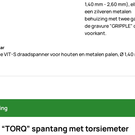
beoordelingen geplaatst
ar
le VIT-S draadspanner voor houten en metalen palen, Ø 1,4
ing
e “TORQ” spantang met torsiemeter