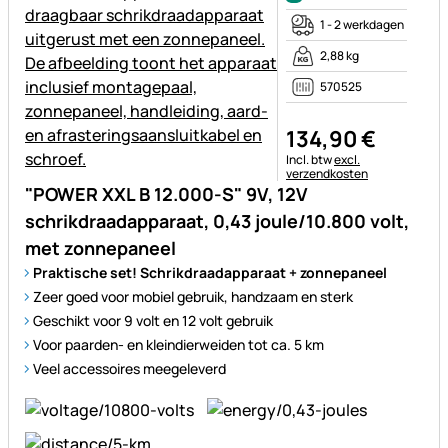
1 - 2 werkdagen
2,88 kg
570525
134
,
90
€
Belastinginformatie:
Incl. btw
excl.
verzendkosten
"POWER XXL B 12.000-S" 9V, 12V
schrikdraadapparaat, 0,43 joule/10.800 volt,
met zonnepaneel
Praktische set! Schrikdraadapparaat + zonnepaneel
Zeer goed voor mobiel gebruik, handzaam en sterk
Geschikt voor 9 volt en 12 volt gebruik
Voor paarden- en kleindierweiden tot ca. 5 km
Veel accessoires meegeleverd