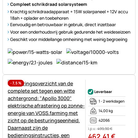
Compleet schrikdraad solarsysteem
Krachtig schrikdraadapparaat + 15W solarpaneel + 12V accu
18ah + oplader en toebehoren
Eenvoudig en betrouwbaar in gebruik, direct inzetbaar
Voor een onderhoudsvrij gebruik gedurende het weideseizoen
Geschikt voor middellange omheining met weinig begroeiing
-
7,5
%
Nog geen beoordelingen gepl
Leverbaar
1 - 2 werkdagen
14,00 kg
42066
i.p.v.:
499
,
90
€
462
,
41
€