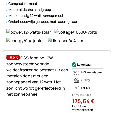
Compact formaat
Met praktische handgreep
Met krachtig 12 watt zonnepaneel
Onderhoudsvrije gel accu met laadregelaar
-
5,0
%
Nog geen beoordelingen gepl
Leverbaar
1 - 2 werkdagen
7,81 kg
43660
i.p.v.:
184
,
90
€
175
,
64
€
Belastinginformatie:
Incl. btw
excl.
verzendkosten