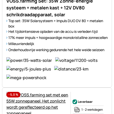
VOSS.farming Set: 35W Zonne-energie
systeem + metalen kast + 12V DV80
schrikdraadapparaat, solar
Top set: 35W Solarsysteem + Impuls DUO DV 80 + metalen
box
Het tijdsintensieve opladen van de accu is verleden tijd
17% meer impuls + hoogwaardige monokristalline zonnecellen
Milieuvriendelijk
Onderhoudsvrije werking gedurende het hele weide seizoen
-
5,0
%
Nog geen beoordelingen gepl
Leverbaar
1 - 2 werkdagen