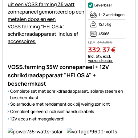
Leverbaar
1 - 2 werkdagen
12,15 kg
43668
i.p.v.:
349
,
90
€
332
,
37
€
Belastinginformatie:
Incl. btw
excl.
verzendkosten
VOSS.farming 35W zonnepaneel + 12V
schrikdraadapparaat "HELOS 4" +
beschermkast
Complete set met schrikdraadapparaat, solarsysteem en
beschermkast
Solarmodule met rendement ook bij weinig zonlicht
Compleet geleverd inclusief aansluitkabels
12V accu niet meegeleverd!