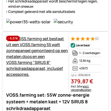
Het schrikdraadapparaat wordt beschermd tegen regen,
wind en sneeuw
Compleet geleverd met alle aansluitkabels
-
5,0
%
(2)
Beoordeling: 5 van 5 (2 beoor
2 Bewertungen
Leverbaar
1 - 2 werkdagen
12,84 kg
43673
i.p.v.:
399
,
90
€
379
,
87
€
Belastinginformatie:
Incl. btw
excl.
verzendkosten
VOSS.farming set: 55W zonne-energie
systeem + metalen kast + 12V SIRUS 8
schrikdraadapparaat