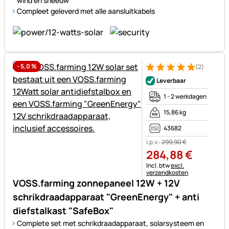
wind en sneeuw
Compleet geleverd met alle aansluitkabels
-
5,0
%
(2)
Beoordeling: 5 van 5 (2 beoor
2 Bewertungen
Leverbaar
1 - 2 werkdagen
15,86 kg
43682
i.p.v.:
299
,
90
€
284
,
88
€
Belastinginformatie:
Incl. btw
excl.
verzendkosten
VOSS.farming zonnepaneel 12W + 12V
schrikdraadapparaat "GreenEnergy" + anti
diefstalkast "SafeBox"
Complete set met schrikdraadapparaat, solarsysteem en