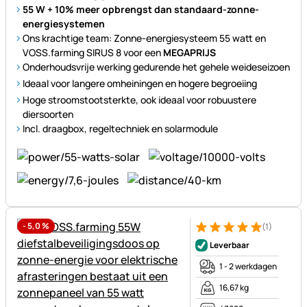
55 W + 10% meer opbrengst dan standaard-zonne-
energiesystemen
Ons krachtige team: Zonne-energiesysteem 55 watt en
VOSS.farming SIRUS 8 voor een
MEGAPRIJS
Onderhoudsvrije werking gedurende het gehele weideseizoen
Ideaal voor langere omheiningen en hogere begroeiing
Hoge stroomstootsterkte, ook ideaal voor robuustere
diersoorten
Incl. draagbox, regeltechniek en solarmodule
-
5,0
%
(1)
Beoordeling: 5 van 5 (1 beoor
1 Bewertung
Leverbaar
1 - 2 werkdagen
16,67 kg