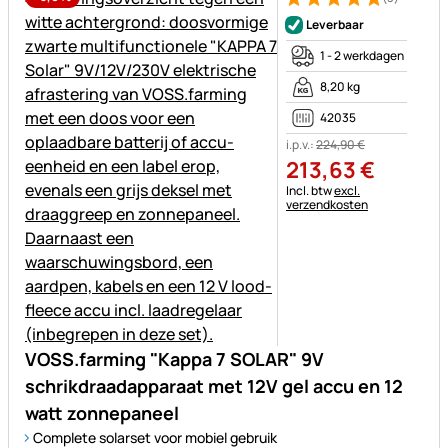
Beoordeling: 5 van 5 (3 beoor
3 Bewertungen
Leverbaar
1 - 2 werkdagen
8,20 kg
42035
i.p.v.:
224
,
90
€
213
,
63
€
Belastinginformatie:
Incl. btw
excl.
verzendkosten
VOSS.farming "Kappa 7 SOLAR" 9V
schrikdraadapparaat met 12V gel accu en 12
watt zonnepaneel
Complete solarset voor mobiel gebruik