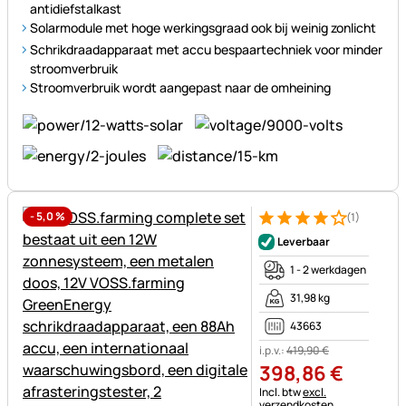
antidiefstalkast
Solarmodule met hoge werkingsgraad ook bij weinig zonlicht
Schrikdraadapparaat met accu bespaartechniek voor minder
stroomverbruik
Stroomverbruik wordt aangepast naar de omheining
-
5,0
%
(1)
Beoordeling: 4 van 5 (1 beoor
1 Bewertung
Leverbaar
1 - 2 werkdagen
31,98 kg
43663
i.p.v.:
419
,
90
€
398
,
86
€
Belastinginformatie:
Incl. btw
excl.
verzendkosten