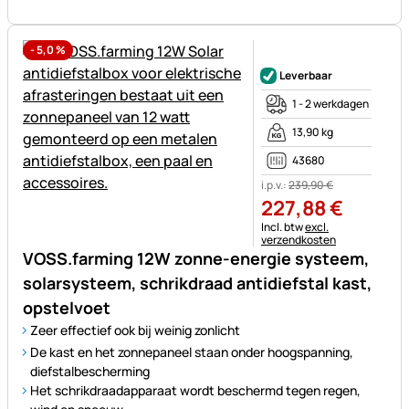
-
5,0
%
Nog geen beoordelingen gepl
Leverbaar
1 - 2 werkdagen
13,90 kg
43680
i.p.v.:
239
,
90
€
227
,
88
€
Belastinginformatie:
Incl. btw
excl.
verzendkosten
VOSS.farming 12W zonne-energie systeem,
solarsysteem, schrikdraad antidiefstal kast,
opstelvoet
Zeer effectief ook bij weinig zonlicht
De kast en het zonnepaneel staan onder hoogspanning,
diefstalbescherming
Het schrikdraadapparaat wordt beschermd tegen regen,