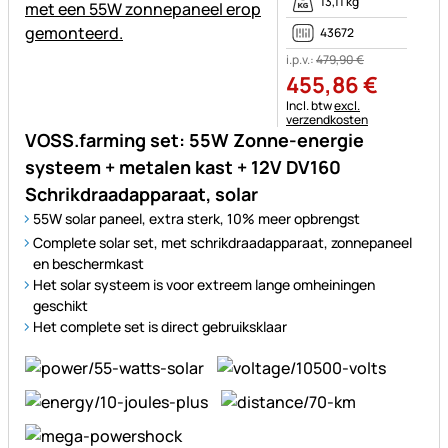
13,11 kg
43672
i.p.v.:
479
,
90
€
455
,
86
€
Belastinginformatie:
Incl. btw
excl.
verzendkosten
VOSS.farming set: 55W Zonne-energie
systeem + metalen kast + 12V DV160
Schrikdraadapparaat, solar
55W solar paneel, extra sterk, 10% meer opbrengst
Complete solar set, met schrikdraadapparaat, zonnepaneel
en beschermkast
Het solar systeem is voor extreem lange omheiningen
geschikt
Het complete set is direct gebruiksklaar