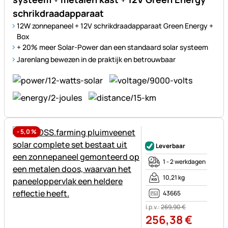
schrikdraadapparaat
12W zonnepaneel + 12V schrikdraadapparaat Green Energy +
Box
+ 20% meer Solar-Power dan een standaard solar systeem
Jarenlang bewezen in de praktijk en betrouwbaar
-
5,0
%
Nog geen beoordelingen gepl
Leverbaar
1 - 2 werkdagen
10,21 kg
43665
i.p.v.:
269
,
90
€
256
,
38
€