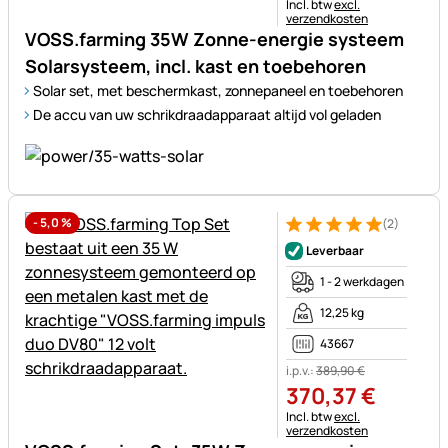
Belastinginformatie:
Incl. btw
excl.
verzendkosten
VOSS.farming 35W Zonne-energie systeem
Solarsysteem, incl. kast en toebehoren
Solar set, met beschermkast, zonnepaneel en toebehoren
De accu van uw schrikdraadapparaat altijd vol geladen
-
5,0
%
(2)
Beoordeling: 5 van 5 (2 beoor
2 Bewertungen
Leverbaar
1 - 2 werkdagen
12,25 kg
43667
i.p.v.:
389
,
90
€
370
,
37
€
Belastinginformatie:
Incl. btw
excl.
verzendkosten