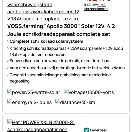
Belastinginformatie:
Incl. btw
excl.
verzendkosten
VOSS.farming "Apollo 3000" Solar 12V, 4.2
Joule schrikdraadapparaat complete set
Compleet schrikdraad solarsysteem
Krachtig schrikdraadapparaat + 25W solarpaneel + 12V accu
18ah + oplader en toebehoren
Eenvoudig en betrouwbaar in gebruik, direct inzetbaar
Voor een onderhoudsvrij gebruik gedurende het weideseizoen
Geschikt voor middellange omheining met gemiddelde
begroeiing
Nog geen beoordelingen gepl
Leverbaar