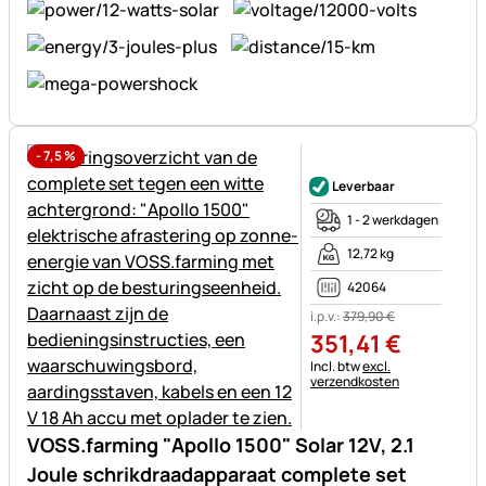
-
7,5
%
Nog geen beoordelingen gepl
Leverbaar
1 - 2 werkdagen
12,72 kg
42064
i.p.v.:
379
,
90
€
351
,
41
€
Belastinginformatie:
Incl. btw
excl.
verzendkosten
VOSS.farming "Apollo 1500" Solar 12V, 2.1
Joule schrikdraadapparaat complete set