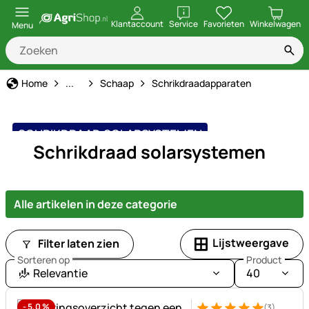
openen
Klantaccount
Service
Favorieten
Winkelwagen
Menu
Dier soort
Home
...
Schaap
Schrikdraadapparaten
SCHRIKDRAAD SOLARSYSTEMEN
Schrikdraad solarsystemen
Alle artikelen in deze categorie
Lijstweergave
Filter laten zien
Sorteren op
Product
Relevantie
40
-
5,0
%
(3)