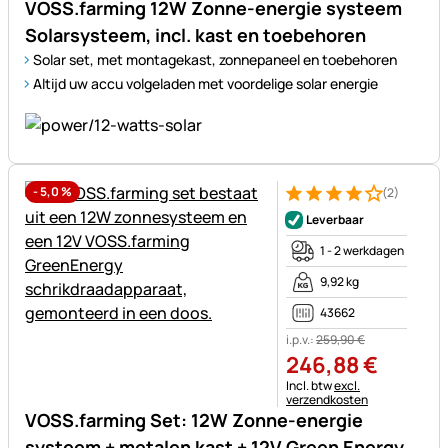
VOSS.farming 12W Zonne-energie systeem
Solarsysteem, incl. kast en toebehoren
Solar set, met montagekast, zonnepaneel en toebehoren
Altijd uw accu volgeladen met voordelige solar energie
-
5,0
%
(2)
Beoordeling: 4 van 5 (2 beoor
2 Bewertungen
Leverbaar
1 - 2 werkdagen
9,92 kg
43662
i.p.v.:
259
,
90
€
246
,
88
€
Belastinginformatie:
Incl. btw
excl.
verzendkosten
VOSS.farming Set: 12W Zonne-energie
systeem + metalen kast + 12V Green Energy