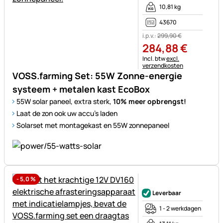
10,81 kg
43670
i.p.v.:
299
,
90
€
284
,
88
€
Belastinginformatie:
Incl. btw
excl.
verzendkosten
VOSS.farming Set: 55W Zonne-energie
systeem + metalen kast EcoBox
55W solar paneel, extra sterk,
10% meer opbrengst!
Laat de zon ook uw accu's laden
Solarset met montagekast en 55W zonnepaneel
-
5,0
%
Nog geen beoordelingen gepl
Leverbaar
1 - 2 werkdagen