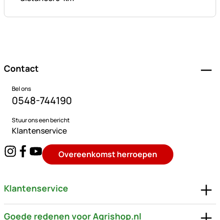
Voettekst
Contact
Bel ons
0548-744190
Stuur ons een bericht
Klantenservice
Overeenkomst herroepen
Klantenservice
Goede redenen voor Agrishop.nl