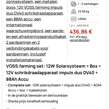
1 - 2 werkdagen
33,66 kg
43664
i.p.v.:
459
,
90
€
436
,
86
€
Belastinginformatie:
Incl. btw
excl.
verzendkosten
VOSS.farming set: 12W Solarsysteem + Box +
12V schrikdraadapparaat impuls duo DV40 +
88Ah Accu
Complete set:
12W solarsysteem + impuls duo DV40 + AGM-
Accu + box + toebehoren
In de praktijk bewezen en betrouwbaar
Sterke prijs-kwaliteitverhouding