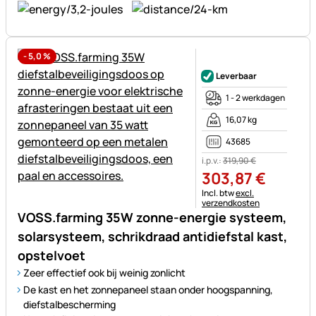
-
5,0
%
Nog geen beoordelingen gepl
Leverbaar
1 - 2 werkdagen
16,07 kg
43685
i.p.v.:
319
,
90
€
303
,
87
€
Belastinginformatie:
Incl. btw
excl.
verzendkosten
VOSS.farming 35W zonne-energie systeem,
solarsysteem, schrikdraad antidiefstal kast,
opstelvoet
Zeer effectief ook bij weinig zonlicht
De kast en het zonnepaneel staan onder hoogspanning,
diefstalbescherming