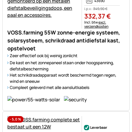
43690
i.p.v.:
349
,
90
€
332
,
37
€
Belastinginformatie:
Incl. btw
excl.
verzendkosten
VOSS.farming 55W zonne-energie systeem,
solarsysteem, schrikdraad antidiefstal kast,
opstelvoet
Zeer effectief ook bij weinig zonlicht
De kast en het zonnepaneel staan onder hoogspanning,
diefstalbescherming
Het schrikdraadapparaat wordt beschermd tegen regen,
wind en sneeuw
Compleet geleverd met alle aansluitkabels
-
5,0
%
Nog geen beoordelingen gepl
Leverbaar