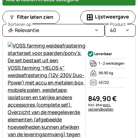
Lijstweergave
Filter laten zien
Sorteren op
Product
Relevantie
40
Nog geen beoordelingen gepl
Leverbaar
1 - 2 werkdagen
99,90 kg
45722
849
,
90
€
Belastinginformatie:
Incl. btw
excl.
verzendkosten