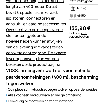
verkrijgbaar
6,61 kg
46450
135
,
90
€
Belastinginformatie:
Incl. btw
excl.
verzendkosten
VOSS.farming anti wolf set voor mobiele
paardenomheiningen (400 m), bescherming
tegen wolven
Complete schrikdraadset tegen wolven op paardenweides
Alles voor een betrouwbare en veilige omheining
Eenvoudig te monteren en zeer functioneel