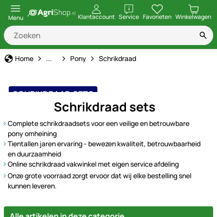
openen
Klantaccount
Service
Favorieten
Winkelwagen
Menu
Dier soort
Home
...
Pony
Schrikdraad
SCHRIKDRAAD SETS
Schrikdraad sets
Complete schrikdraadsets voor een veilige en betrouwbare
pony omheining
Tientallen jaren ervaring - bewezen kwaliteit, betrouwbaarheid
en duurzaamheid
Online schrikdraad vakwinkel met eigen service afdeling
Onze grote voorraad zorgt ervoor dat wij elke bestelling snel
kunnen leveren.
Alle artikelen in deze categorie