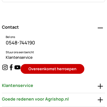
Voettekst
Contact
Bel ons
0548-744190
Stuur ons een bericht
Klantenservice
Overeenkomst herroepen
Klantenservice
Goede redenen voor Agrishop.nl