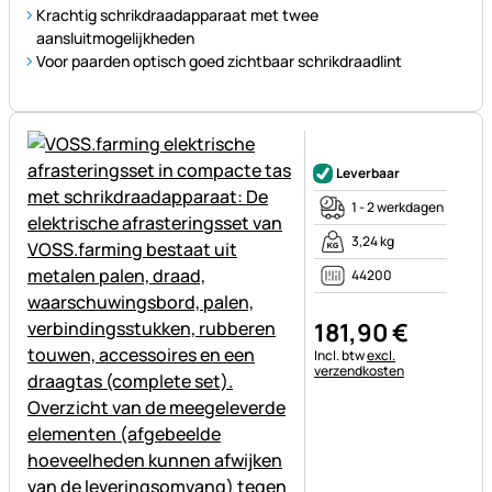
Krachtig schrikdraadapparaat met twee
aansluitmogelijkheden
Voor paarden optisch goed zichtbaar schrikdraadlint
Nog geen beoordelingen gepl
Leverbaar
1 - 2 werkdagen
3,24 kg
44200
181
,
90
€
Belastinginformatie:
Incl. btw
excl.
verzendkosten