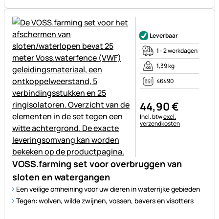
Nog geen beoordelingen gepl
Leverbaar
1 - 2 werkdagen
1,39 kg
46490
44
,
90
€
Belastinginformatie:
Incl. btw
excl.
verzendkosten
VOSS.farming set voor overbruggen van
sloten en watergangen
Een veilige omheining voor uw dieren in waterrijke gebieden
Tegen: wolven, wilde zwijnen, vossen, bevers en visotters