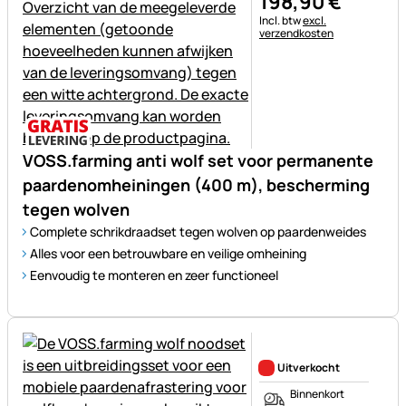
198
,
90
€
Belastinginformatie:
Incl. btw
excl.
verzendkosten
VOSS.farming anti wolf set voor permanente
paardenomheiningen (400 m), bescherming
tegen wolven
Complete schrikdraadset tegen wolven op paardenweides
Alles voor een betrouwbare en veilige omheining
Eenvoudig te monteren en zeer functioneel
Nog geen beoordelingen gepl
Uitverkocht
Binnenkort