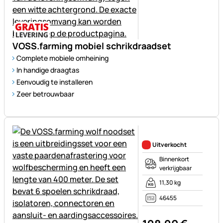
VOSS.farming mobiel schrikdraadset
Complete mobiele omheining
In handige draagtas
Eenvoudig te installeren
Zeer betrouwbaar
Nog geen beoordelingen gepl
Uitverkocht
Binnenkort
verkrijgbaar
11,30 kg
46455