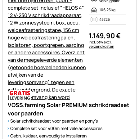
verkrijgbaar
106,25 kg
45725
1.149
,
90
€
Belastinginformatie:
Incl. btw
excl.
verzendkosten
VOSS.farming Solar PREMIUM schrikdraadset
voor paarden
Solar schrikdraadset voor paarden en pony's
Complete set voor 400m met vele accessoires
Gebruiksklaar, eenvoudig te installeren