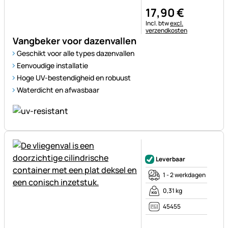
17
,
90
€
Belastinginformatie:
Incl. btw
excl.
verzendkosten
Vangbeker voor dazenvallen
Geschikt voor alle types dazenvallen
Eenvoudige installatie
Hoge UV-bestendigheid en robuust
Waterdicht en afwasbaar
Nog geen beoordelingen gepl
Leverbaar
1 - 2 werkdagen
0,31 kg
45455