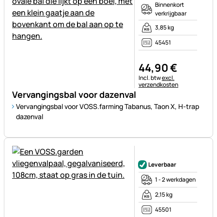
Binnenkort
verkrijgbaar
3,85 kg
45451
44
,
90
€
Belastinginformatie:
Incl. btw
excl.
verzendkosten
Vervangingsbal voor dazenval
Vervangingsbal voor VOSS.farming Tabanus, Taon X, H-trap
dazenval
Nog geen beoordelingen gepl
Leverbaar
1 - 2 werkdagen
2,15 kg
45501