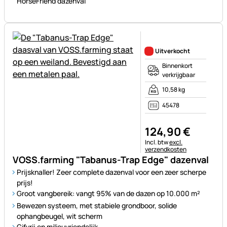
HorseFriend dazenval
Nog geen beoordelingen gepl
Uitverkocht
Binnenkort
verkrijgbaar
10,58 kg
45478
124
,
90
€
Belastinginformatie:
Incl. btw
excl.
verzendkosten
VOSS.farming "Tabanus-Trap Edge" dazenval
Prijsknaller! Zeer complete dazenval voor een zeer scherpe
prijs!
Groot vangbereik: vangt 95% van de dazen op 10.000 m²
Bewezen systeem, met stabiele grondboor, solide
ophangbeugel, wit scherm
Gifvrij en milieuvriendelijk