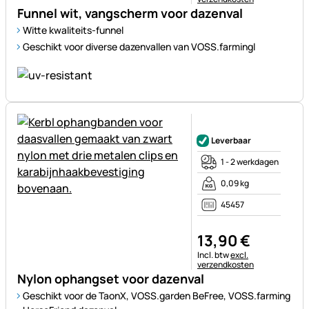
Funnel wit, vangscherm voor dazenval
Witte kwaliteits-funnel
Geschikt voor diverse dazenvallen van VOSS.farmingl
Nog geen beoordelingen gepl
Leverbaar
1 - 2 werkdagen
0,09 kg
45457
13
,
90
€
Belastinginformatie:
Incl. btw
excl.
verzendkosten
Nylon ophangset voor dazenval
Geschikt voor de TaonX, VOSS.garden BeFree, VOSS.farming