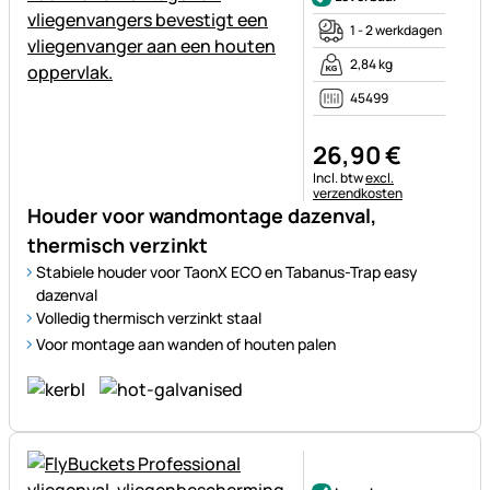
1 - 2 werkdagen
2,84 kg
45499
26
,
90
€
Belastinginformatie:
Incl. btw
excl.
verzendkosten
Houder voor wandmontage dazenval,
thermisch verzinkt
Stabiele houder voor TaonX ECO en Tabanus-Trap easy
dazenval
Volledig thermisch verzinkt staal
Voor montage aan wanden of houten palen
Nog geen beoordelingen gepl