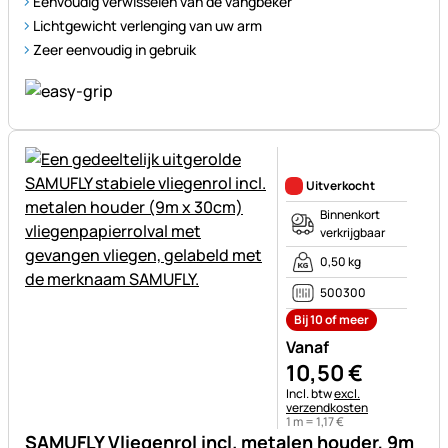
Eenvoudig verwisselen van de vangbeker
Lichtgewicht verlenging van uw arm
Zeer eenvoudig in gebruik
Nog geen beoordelingen gepl
Uitverkocht
Binnenkort
verkrijgbaar
0,50 kg
500300
Bij 10 of meer
Vanaf
10
,
50
€
Belastinginformatie:
Incl. btw
excl.
verzendkosten
1 m =
1
,
17
€
SAMUFLY Vliegenrol incl. metalen houder, 9m