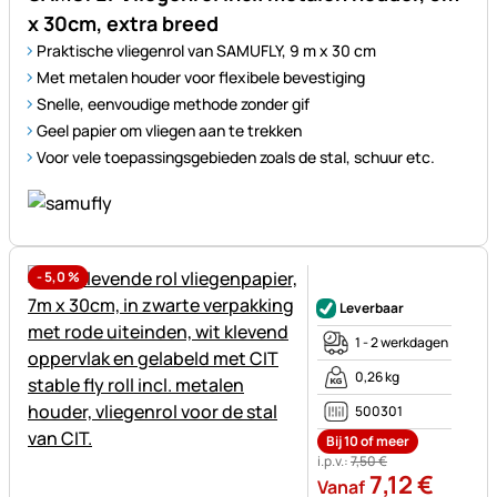
x 30cm, extra breed
Praktische vliegenrol van SAMUFLY, 9 m x 30 cm
Met metalen houder voor flexibele bevestiging
Snelle, eenvoudige methode zonder gif
Geel papier om vliegen aan te trekken
Voor vele toepassingsgebieden zoals de stal, schuur etc.
-
5,0
%
Nog geen beoordelingen gepl
Leverbaar
1 - 2 werkdagen
0,26 kg
500301
Bij 10 of meer
i.p.v.:
7
,
50
€
7
,
12
€
Vanaf