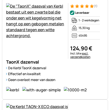
(1)
Beoordeling: 5 van 5 (1 beoor
1 Bewertung
Leverbaar
1 - 2 werkdagen
15,30 kg
45495
124
,
90
€
Belastinginformatie:
Incl. btw
excl.
verzendkosten
TaonX dazenval
De Kerbl TaonX dazenval
Effectief en kwaliteit
Geen overlast meer van dazen
Nog geen beoordelingen gepl