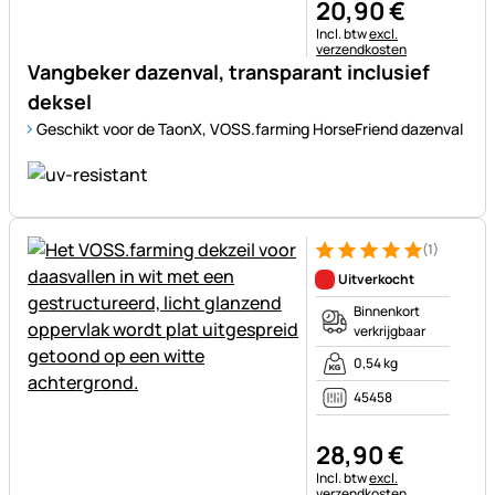
20
,
90
€
Belastinginformatie:
Incl. btw
excl.
verzendkosten
Vangbeker dazenval, transparant inclusief
deksel
Geschikt voor de TaonX, VOSS.farming HorseFriend dazenval
(1)
Beoordeling: 5 van 5 (1 beoor
1 Bewertung
Uitverkocht
Binnenkort
verkrijgbaar
0,54 kg
45458
28
,
90
€
Belastinginformatie:
Incl. btw
excl.
verzendkosten