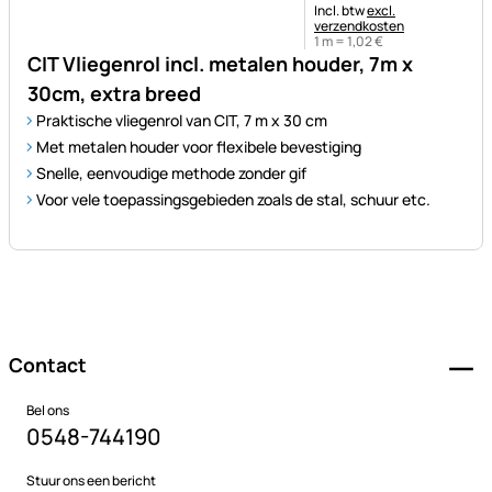
Belastinginformatie:
Incl. btw
excl.
verzendkosten
1 m =
1
,
02
€
CIT Vliegenrol incl. metalen houder, 7m x
30cm, extra breed
Praktische vliegenrol van CIT, 7 m x 30 cm
Met metalen houder voor flexibele bevestiging
Snelle, eenvoudige methode zonder gif
Voor vele toepassingsgebieden zoals de stal, schuur etc.
Voettekst
Contact
Bel ons
0548-744190
Stuur ons een bericht