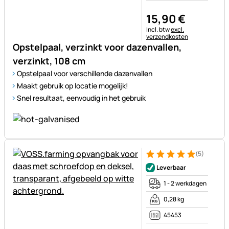
15
,
90
€
Belastinginformatie:
Incl. btw
excl.
verzendkosten
Opstelpaal, verzinkt voor dazenvallen,
verzinkt, 108 cm
Opstelpaal voor verschillende dazenvallen
Maakt gebruik op locatie mogelijk!
Snel resultaat, eenvoudig in het gebruik
(5)
Beoordeling: 5 van 5 (5 beoor
5 Bewertungen
Leverbaar
1 - 2 werkdagen
0,28 kg
45453