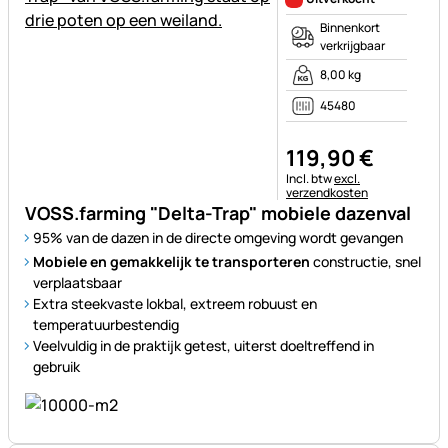
Binnenkort
verkrijgbaar
8,00 kg
45480
119
,
90
€
Belastinginformatie:
Incl. btw
excl.
verzendkosten
VOSS.farming "Delta-Trap" mobiele dazenval
95% van de dazen in de directe omgeving wordt gevangen
Mobiele en gemakkelijk te transporteren
constructie, snel
verplaatsbaar
Extra steekvaste lokbal, extreem robuust en
temperatuurbestendig
Veelvuldig in de praktijk getest, uiterst doeltreffend in
gebruik