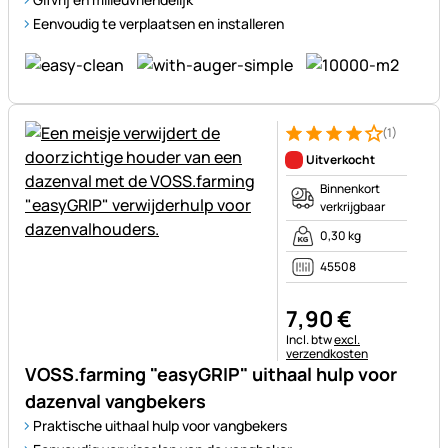
Eenvoudig te verplaatsen en installeren
(1)
Beoordeling: 4 van 5 (1 beoor
1 Bewertung
Uitverkocht
Binnenkort
verkrijgbaar
0,30 kg
45508
7
,
90
€
Belastinginformatie:
Incl. btw
excl.
verzendkosten
VOSS.farming "easyGRIP" uithaal hulp voor
dazenval vangbekers
Praktische uithaal hulp voor vangbekers