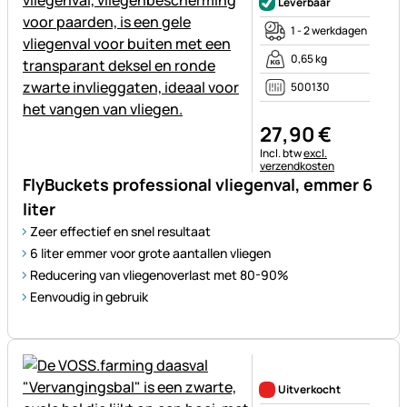
Leverbaar
1 - 2 werkdagen
0,65 kg
500130
27
,
90
€
Belastinginformatie:
Incl. btw
excl.
verzendkosten
FlyBuckets professional vliegenval, emmer 6
liter
Zeer effectief en snel resultaat
6 liter emmer voor grote aantallen vliegen
Reducering van vliegenoverlast met 80-90%
Eenvoudig in gebruik
Nog geen beoordelingen gepl
Uitverkocht