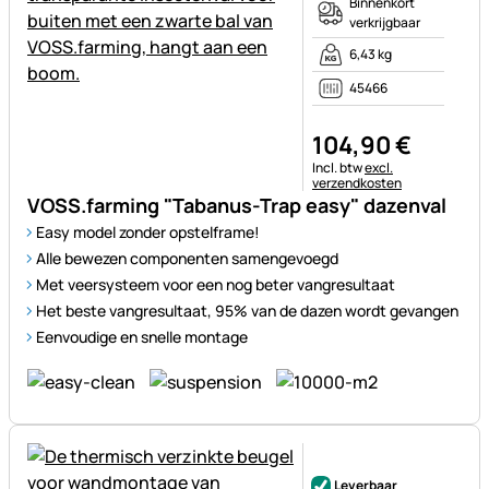
Binnenkort
verkrijgbaar
6,43 kg
45466
104
,
90
€
Belastinginformatie:
Incl. btw
excl.
verzendkosten
VOSS.farming "Tabanus-Trap easy" dazenval
Easy model zonder opstelframe!
Alle bewezen componenten samengevoegd
Met veersysteem voor een nog beter vangresultaat
Het beste vangresultaat, 95% van de dazen wordt gevangen
Eenvoudige en snelle montage
Nog geen beoordelingen gepl
Leverbaar