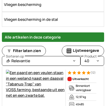
Vliegen bescherming
Vliegen bescherming in de stal
Alle artikelen in deze categorie
Lijstweergave
Filter laten zien
Sorteren op
Product
Relevantie
40
(12)
Beoordeling: 5 van 5 (12 beoo
12 Bewertungen
Uitverkocht
Binnenkort
verkrijgbaar
12,97 kg
45485