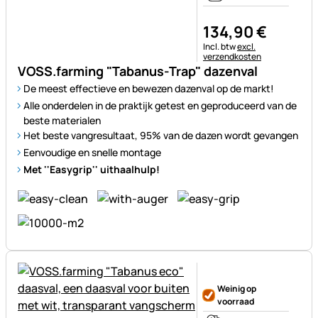
134
,
90
€
Belastinginformatie:
Incl. btw
excl.
verzendkosten
VOSS.farming "Tabanus-Trap" dazenval
De meest effectieve en bewezen dazenval op de markt!
Alle onderdelen in de praktijk getest en geproduceerd van de
beste materialen
Het beste vangresultaat, 95% van de dazen wordt gevangen
Eenvoudige en snelle montage
Met ''Easygrip'' uithaalhulp!
Nog geen beoordelingen gepl
Weinig op
voorraad