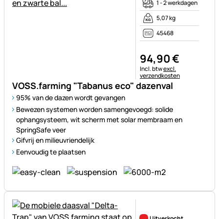
1 - 2 werkdagen
5,07 kg
45468
94
,
90
€
Belastinginformatie:
Incl. btw
excl.
verzendkosten
VOSS.farming "Tabanus eco" dazenval
95% van de dazen wordt gevangen
Bewezen systemen worden samengevoegd: solide
ophangsysteem, wit scherm met solar membraam en
SpringSafe veer
Gifvrij en milieuvriendelijk
Eenvoudig te plaatsen
Nog geen beoordelingen gepl
Uitverkocht