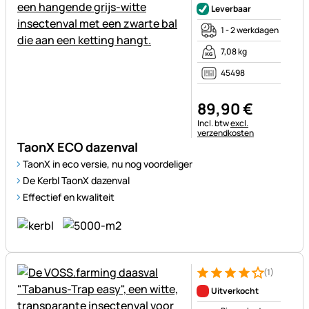
Leverbaar
1 - 2 werkdagen
7,08 kg
45498
89
,
90
€
Belastinginformatie:
Incl. btw
excl.
verzendkosten
TaonX ECO dazenval
TaonX in eco versie, nu nog voordeliger
De Kerbl TaonX dazenval
Effectief en kwaliteit
(1)
Beoordeling: 4 van 5 (1 beoor
1 Bewertung
Uitverkocht