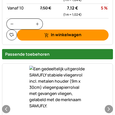
statt:
Kor
Vanaf 10
7,
50
€
7,
12
€
5
%
(1 m =
1,
02
€
)
In winkelwagen
Passende toebehoren
Nog geen beoordelingen geplaatst