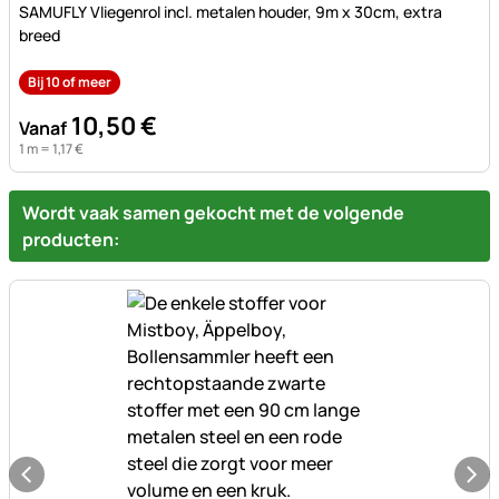
SAMUFLY Vliegenrol incl. metalen houder, 9m x 30cm, extra
breed
Bij 10 of meer
10
,
50
€
Vanaf
1 m =
1
,
17
€
Wordt vaak samen gekocht met de volgende
producten: