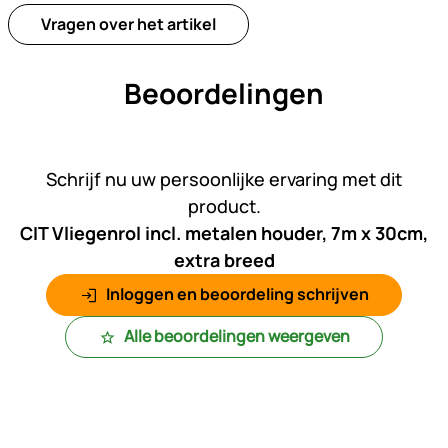
Vragen over het artikel
Beoordelingen
Nog geen beoordelingen gepl
Schrijf nu uw persoonlijke ervaring met dit
product.
CIT Vliegenrol incl. metalen houder, 7m x 30cm,
extra breed
Inloggen en beoordeling schrijven
Alle beoordelingen weergeven
Voettekst