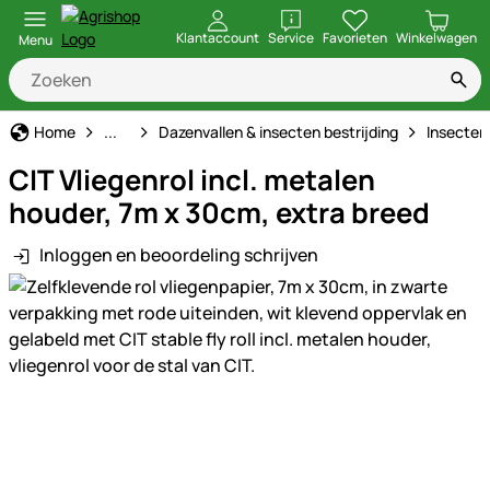
openen
Klantaccount
Service
Favorieten
Winkelwagen
Menu
Ongediertebestrijding
Home
...
Dazenvallen & insecten bestrijding
Insecten 
CIT Vliegenrol incl. metalen
houder, 7m x 30cm, extra breed
Inloggen en beoordeling schrijven
Productgalerij