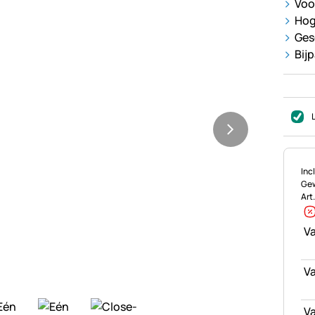
Voo
Hog
Ges
Bij
Bel
Incl
Gew
Art
Va
Va
Va