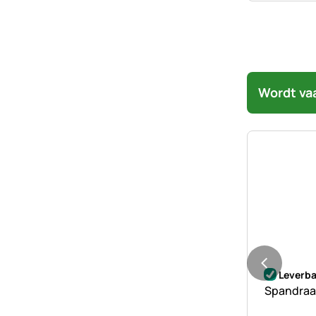
Wordt va
Nog geen 
Leverba
Spandraad