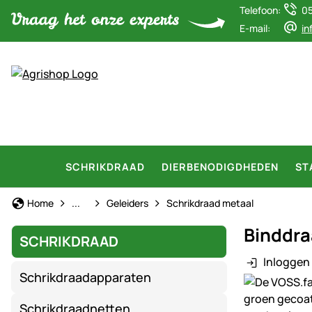
Telefoon:
0
E-mail:
in
SCHRIKDRAAD
DIERBENODIGDHEDEN
ST
Schrikdraad
Home
...
Geleiders
Schrikdraad metaal
Binddra
SCHRIKDRAAD
Inloggen 
Schrikdraadapparaten
Productgaler
Schrikdraadnetten