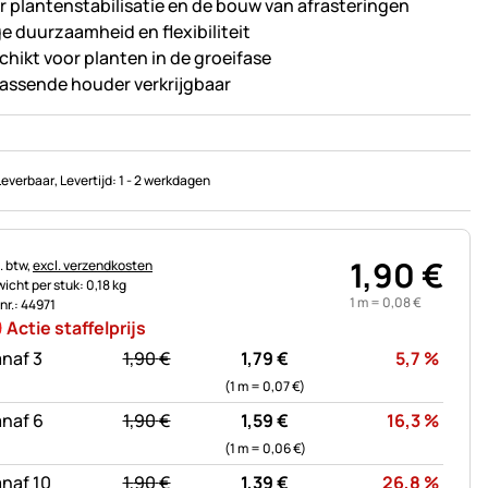
r plantenstabilisatie en de bouw van afrasteringen
e duurzaamheid en flexibiliteit
chikt voor planten in de groeifase
passende houder verkrijgbaar
Leverbaar
, Levertijd:
1 - 2 werkdagen
1
,
90
€
astinginformatie:
. btw,
excl. verzendkosten
icht per stuk: 0,18 kg
1 m =
0
,
08
€
.nr.: 44971
Actie staffelprijs
statt:
Korti
naf 3
1,
90
€
1,
79
€
5,7
%
(1 m =
0,
07
€
)
statt:
Korti
naf 6
1,
90
€
1,
59
€
16,3
%
(1 m =
0,
06
€
)
statt:
Korti
naf 10
1,
90
€
1,
39
€
26,8
%