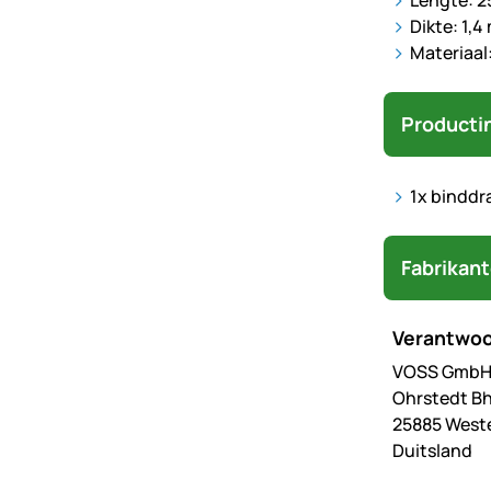
Lengte: 2
Dikte: 1,
Materiaal
Producti
1x binddr
Fabrikan
Verantwoo
VOSS GmbH 
Ohrstedt Bh
25885 West
Duitsland