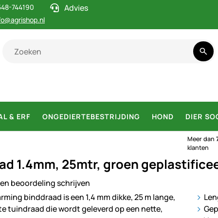
548-744190
Advies
fo@agrishop.nl
AL & ERF
ONGEDIERTEBESTRIJDING
HOND
DIER SO
Meer dan
klanten
ad 1.4mm, 25mtr, groen geplastifice
en beoordeling schrijven
ij
Len
Gep