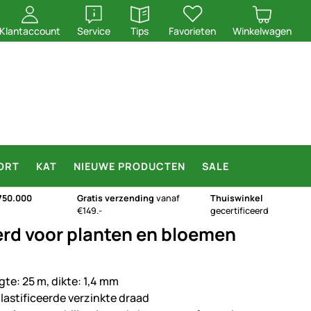
openen
openen
Klantaccount
Service
Tips
Favorieten
Winkelwagen
ORT
KAT
NIEUWE PRODUCTEN
SALE
750.000
Gratis verzending
vanaf
Thuiswinkel
€149.-
gecertificeerd
erd voor planten en bloemen
gte: 25 m, dikte: 1,4 mm
lastificeerde verzinkte draad