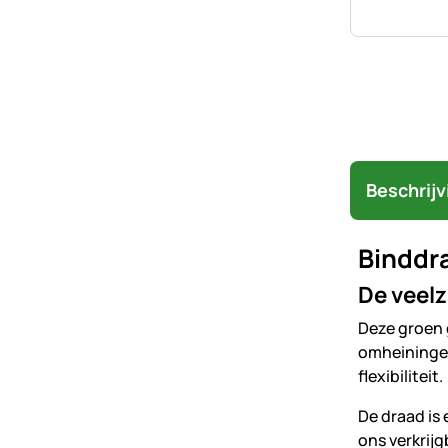
Beschrijv
Binddra
De veelz
Deze groen 
omheiningen
flexibiliteit.
De draad is 
ons verkrijg