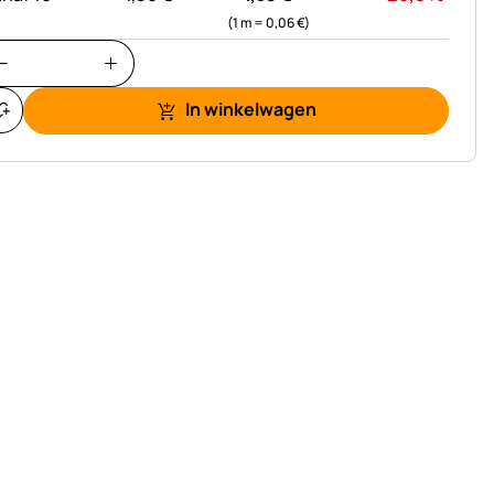
(1 m =
0,
06
€
)
In winkelwagen