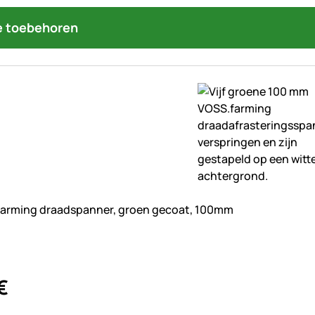
 toebehoren
beoordelingen geplaatst
farming draadspanner, groen gecoat, 100mm
€