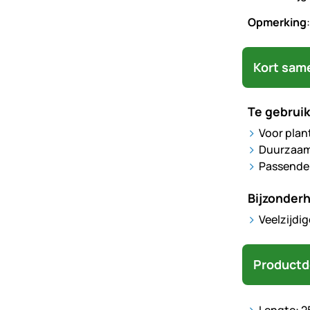
Opmerking
Kort sam
Te gebruik
Voor plan
Duurzaamh
Passende
Bijzonder
Veelzijdi
Productd