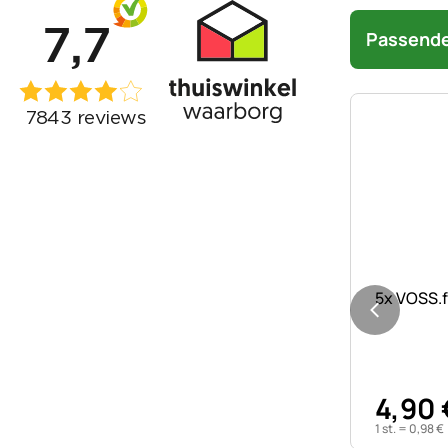
Passende
Nog geen 
5x VOSS.
4
,
90
1 st. =
0
,
98
€