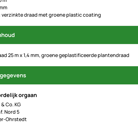
5 m
4 mm
: verzinkte draad met groene plastic coating
nhoud
aad 25 m x 1,4 mm, groene geplastificeerde plantendraad
tgegevens
rdelijk orgaan
& Co. KG
f. Nord 5
er-Ohrstedt