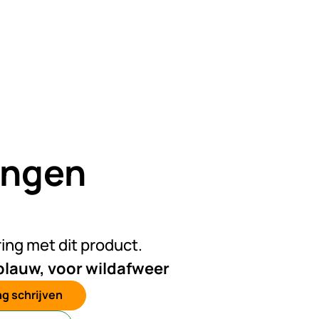
ingen
n beoordelingen geplaatst
ring met dit product.
 blauw, voor wildafweer
g schrijven