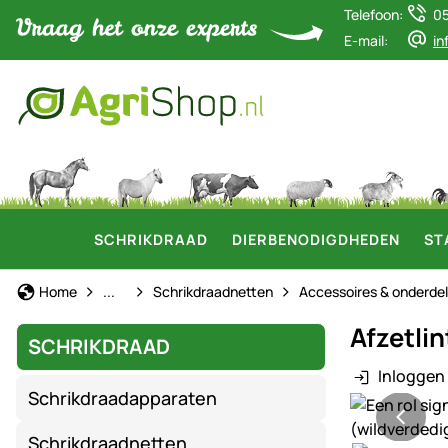
Telefoon:
0
E-mail:
in
SCHRIKDRAAD
DIERBENODIGDHEDEN
ST
Schrikdraad
Home
...
Schrikdraadnetten
Accessoires & onderde
Afzetlin
SCHRIKDRAAD
Inloggen 
Schrikdraadapparaten
Productgaler
Schrikdraadnetten