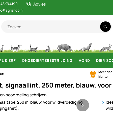
548-744190
Advies
fo@agrishop.nl
AL & ERF
ONGEDIERTEBESTRIJDING
HOND
DIER SO
Meer da
len
klanten
t, signaallint, 250 meter, blauw, voo
en beoordeling schrijven
ij
Ide
wil