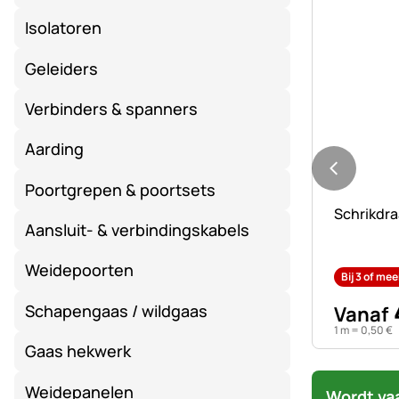
Isolatoren
Geleiders
Verbinders & spanners
Aarding
Poortgrepen & poortsets
Nog geen 
Schrikdra
Aansluit- & verbindingskabels
Weidepoorten
Bij 3 of mee
Schapengaas / wildgaas
Vanaf
1 m =
0
,
50
€
Gaas hekwerk
Weidepanelen
Wordt va