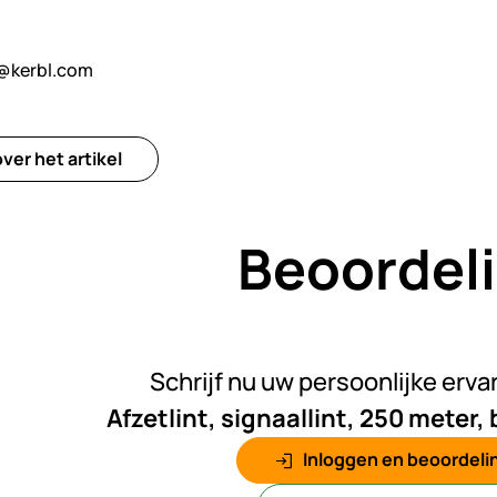
@kerbl.com
ver het artikel
Beoordel
Nog gee
Schrijf nu uw persoonlijke erva
Afzetlint, signaallint, 250 meter,
Inloggen en beoordelin