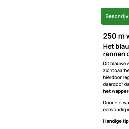
Beschrijv
250 m w
Het blau
rennen d
Dit blauwe 
zichtbaarhe
hierdoor re
daardoor da
het wapper
Door het wa
eenvoudig i
Handige tip