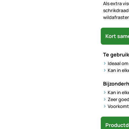
Als extra vi
schrikdraad
wildafraste
Kort sam
Te gebruik
Ideaal om
Kan in el
Bijzonder
Kan in el
Zeer goed
Voorkomt 
Productd