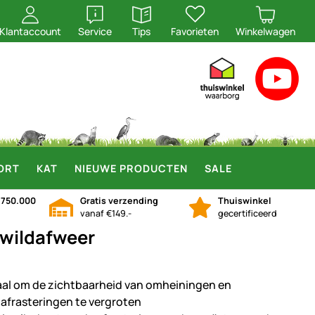
openen
openen
Klantaccount
Service
Tips
Favorieten
Winkelwagen
ORT
KAT
NIEUWE PRODUCTEN
SALE
n
750.000
Gratis verzending
Thuiswinkel
vanaf €149.-
gecertificeerd
r wildafweer
aal om de zichtbaarheid van omheiningen en
dafrasteringen te vergroten