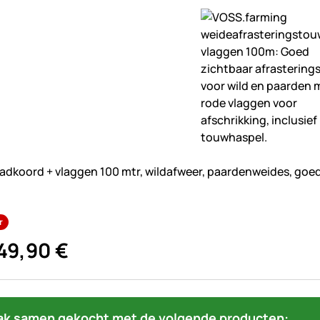
beoordelingen geplaatst
adkoord + vlaggen 100 mtr, wildafweer, paardenweides, goed
r
49
,
90
€
ak samen gekocht met de volgende producten: