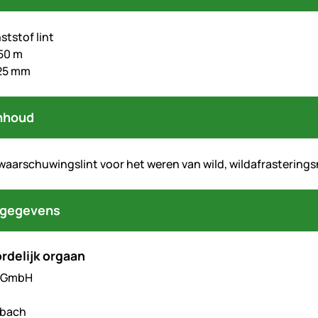
ststof lint
50 m
 25 mm
nhoud
 waarschuwingslint voor het weren van wild, wildafrasterings
tgegevens
rdelijk orgaan
l GmbH
hbach