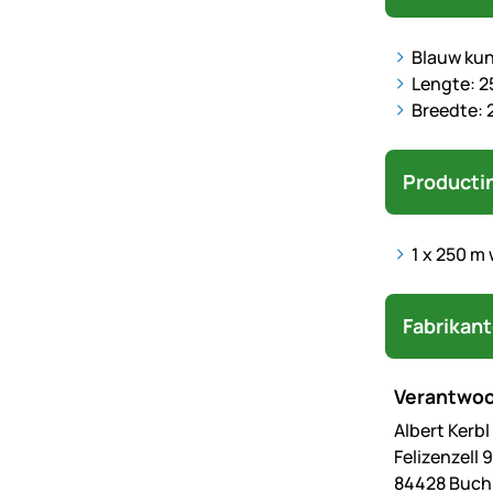
Blauw kun
Lengte: 2
Breedte:
Producti
1 x 250 m
Fabrikan
Verantwoo
Albert Kerb
Felizenzell 9
84428 Buc