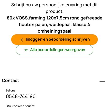
Schrijf nu uw persoonlijke ervaring met dit
product.
80x VOSS.farming 120x7,5cm rond gefreesde
houten palen, weidepaal, klasse 4
omheiningspaal
Inloggen en beoordeling schrijven
Alle beoordelingen weergeven
Voettekst
Contact
Bel ons
0548-744190
Stuur ons een bericht