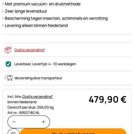
Met premium vacuüm- en drukmethode
Zeer lange levensduur
Bescherming tegen insecten, schimmels en verrotting
Levering alleen binnen Nederland
Gratis verzending*
Leverbaar
, Levertijd:
4 - 10 werkdagen
Verzending door transporteur
479
,
90
€
Belastinginformatie:
Incl. btw,
Gratis verzending*
binnen Nederland
Gewicht per stuk: 256,00 kg
Art.nr.: 69507.80.NL