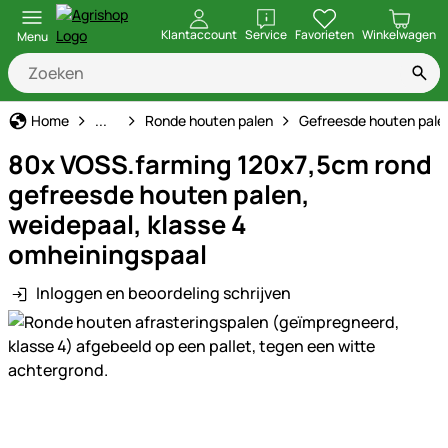
openen
Klantaccount
Service
Favorieten
Winkelwagen
Menu
Permanente afrasteringspalen
Home
...
Ronde houten palen
Gefreesde houten pale
80x VOSS.farming 120x7,5cm rond
gefreesde houten palen,
weidepaal, klasse 4
omheiningspaal
Inloggen en beoordeling schrijven
Productgalerij