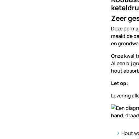
keteldru
Zeer ges
Deze perma
maakt de p
en grondwat
Onze kwalit
Alleen bij 
hout absorb
Let op:
Levering all
Hout wo