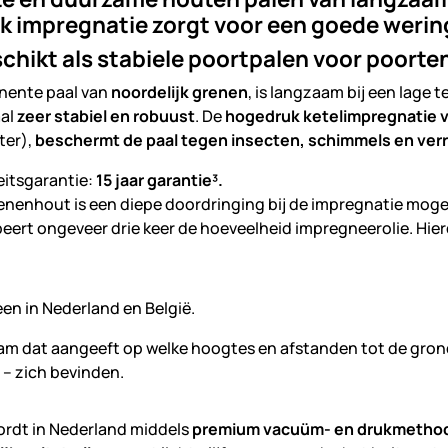
k impregnatie zorgt voor een goede werin
chikt als stabiele poortpalen voor poorten
nente paal van
noordelijk grenen
, is langzaam bij een lage
aal
zeer stabiel en robuust
. De
hogedruk ketelimpregnatie 
er),
beschermt de paal tegen
insecten, schimmels en verr
eitsgarantie:
15 jaar garantie
³.
grenenhout is een diepe doordringing bij de impregnatie moge
eert ongeveer drie keer de hoeveelheid impregneerolie. Hierd
een in Nederland en België.
rdt in Nederland middels
premium vacuüm- en drukmetho