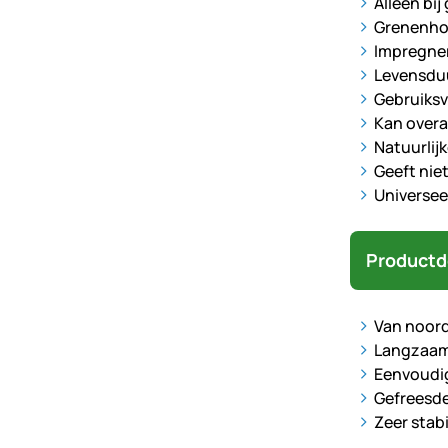
Alleen bi
Grenenhou
Impregner
Levensduu
Gebruiksv
Kan overa
Natuurlijk
Geeft niet 
Universee
Productd
Van noord
Langzaam 
Eenvoudig
Gefreesde
Zeer stabi