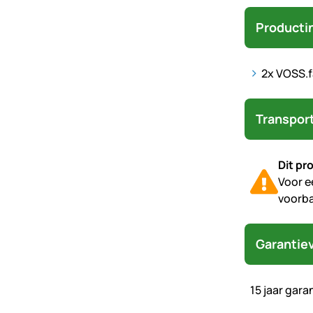
Producti
2x VOSS.f
Transpor
Dit pr
Voor e
voorba
Garantie
15 jaar gar