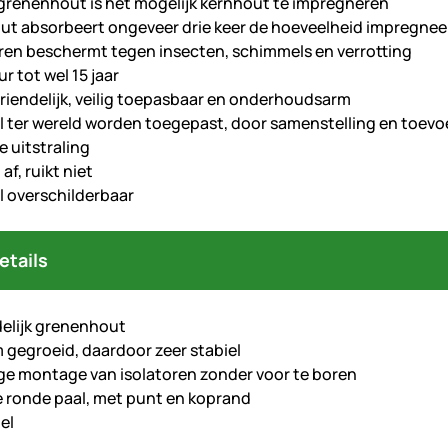
j grenenhout is het mogelijk kernhout te impregneren
t absorbeert ongeveer drie keer de hoeveelheid impregnee
en beschermt tegen insecten, schimmels en verrotting
r tot wel 15 jaar
riendelijk, veilig toepasbaar en onderhoudsarm
l ter wereld worden toegepast, door samenstelling en toevoe
e uitstraling
af, ruikt niet
l overschilderbaar
etails
elijk grenenhout
gegroeid, daardoor zeer stabiel
e montage van isolatoren zonder voor te boren
 ronde paal, met punt en koprand
el