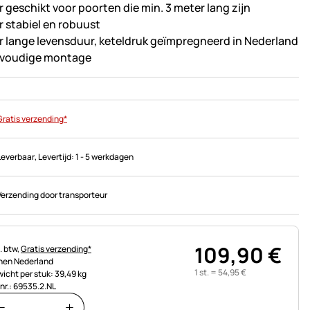
r geschikt voor poorten die min. 3 meter lang zijn
r stabiel en robuust
r lange levensduur, keteldruk geïmpregneerd in Nederland
voudige montage
Gratis verzending*
Leverbaar
, Levertijd:
1 - 5 werkdagen
Verzending door transporteur
109
,
90
€
astinginformatie:
. btw,
Gratis verzending*
nen Nederland
1 st. =
54
,
95
€
icht per stuk: 39,49 kg
.nr.: 69535.2.NL