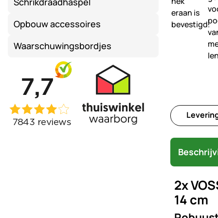
Schrikdraadhaspel
Opbouw accessoires
Waarschuwingsbordjes
Leverin
Beschrijv
2x VOS
14 cm
Robuust