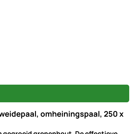
weidepaal, omheiningspaal, 250 x
 gegroeid grenenhout. De effectieve