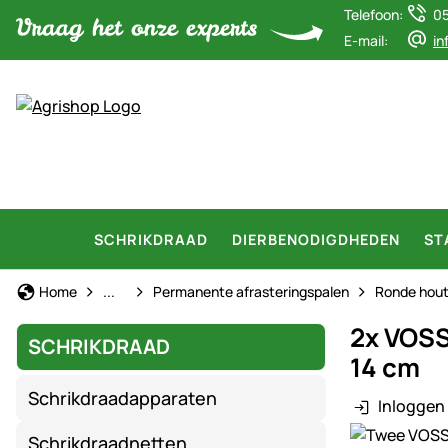
Telefoon:
0
E-mail:
in
SCHRIKDRAAD
DIERBENODIGDHEDEN
ST
Schrikdraad
Home
...
Permanente afrasteringspalen
Ronde hout
2x VOSS
SCHRIKDRAAD
14 cm
Schrikdraadapparaten
Inloggen 
Productgaler
Schrikdraadnetten