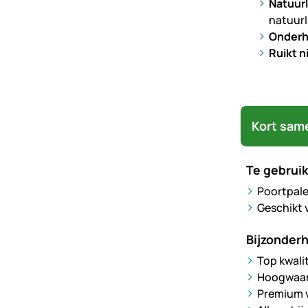
Natuurl
natuurl
Onder
Ruikt n
Kort sam
Te gebruik
Poortpal
Geschikt 
Bijzonder
Top kwali
Hoogwaard
Premium 