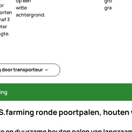
g door transporteur
ing
S.farming ronde poortpalen, houten 
e en duurzame houten palen van langzaam