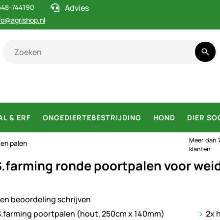
548-744190
Advies
fo@agrishop.nl
AL & ERF
ONGEDIERTEBESTRIJDING
HOND
DIER SO
Meer dan
en palen
klanten
.farming ronde poortpalen voor wei
en beoordeling schrijven
ij
2x 