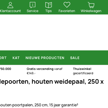
openen
openen
Klantaccount
Service
Tips
Favorieten
Winkelwagen
ORT
KAT
NIEUWE PRODUCTEN
SALE
750.000
Gratis verzending
vanaf
Thuiswinkel
€149.-
gecertificeerd
depoorten, houten weidepaal, 250 x
houten poortpalen, 250 cm, 15 jaar garantie³