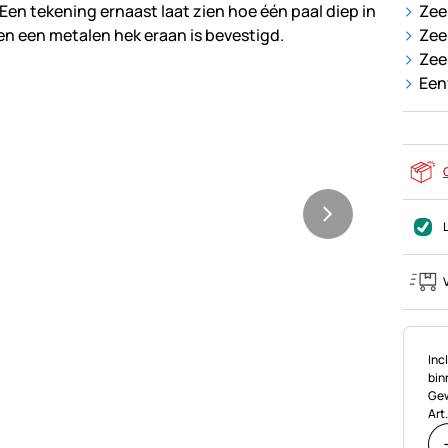
Zee
Zee
Zee
Een
Bel
Incl
bin
Gew
Art