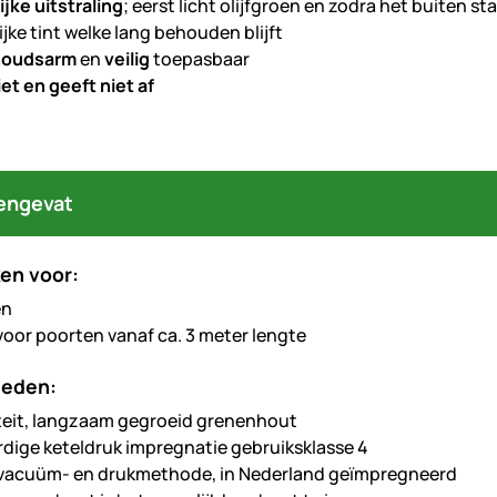
ijke uitstraling
; eerst licht olijfgroen en zodra het buiten st
ijke tint welke lang behouden blijft
houdsarm
en
veilig
toepasbaar
iet en geeft niet af
engevat
en voor:
en
voor poorten vanaf ca. 3 meter lengte
heden:
teit, langzaam gegroeid grenenhout
ige keteldruk impregnatie gebruiksklasse 4
vacuüm- en drukmethode, in Nederland geïmpregneerd