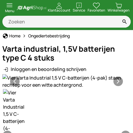
openen
Klantaccount
Service
Favorieten
Winkelwagen
Menu
Home
Ongediertebestrijding
Varta industrial, 1,5V batterijen
type C 4 stuks
Inloggen en beoordeling schrijven
Productgalerij