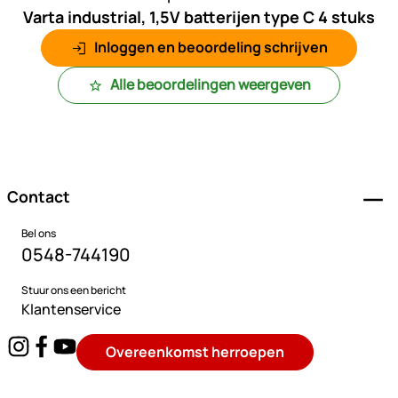
Varta industrial, 1,5V batterijen type C 4 stuks
Inloggen en beoordeling schrijven
Alle beoordelingen weergeven
Voettekst
Contact
Bel ons
0548-744190
Stuur ons een bericht
Klantenservice
Overeenkomst herroepen