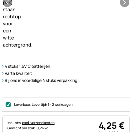
4 stuks 1.5V C batterijen
Varta kwaliteit
Bij ons in voordelige 4 stuks verpakking
Leverbaar
, Levertijd:
1 - 2 werkdagen
4
,
25
€
Belastinginformatie:
Incl. btw,
excl. verzendkosten
Gewicht per stuk: 0,26 kg