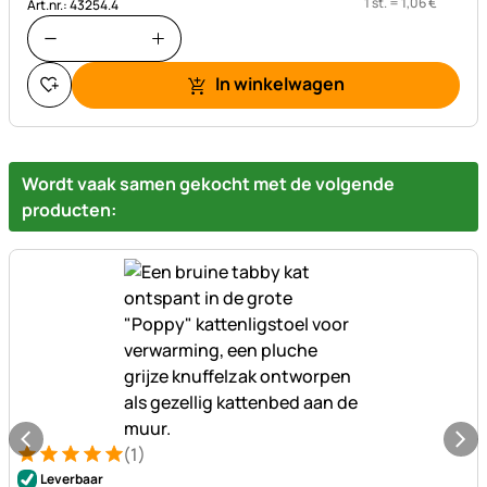
1 st. =
1
,
06
€
Art.nr.: 43254.4
In winkelwagen
Wordt vaak samen gekocht met de volgende
producten:
(1)
Beoordeling: 5 van 5 (1 beoordelingen)
1 Bewertung
Leverbaar