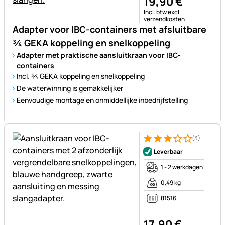
19
,
90
€
Belastinginformatie:
Incl. btw
excl.
verzendkosten
Adapter voor IBC-containers met afsluitbare
¾ GEKA koppeling en snelkoppeling
Adapter met praktische aansluitkraan voor IBC-
containers
Incl. ¾ GEKA koppeling en snelkoppeling
De waterwinning is gemakkelijker
Eenvoudige montage en onmiddellijke inbedrijfstelling
(3)
Beoordeling: 3 van 5 (3 beoor
3 Bewertungen
Leverbaar
1 - 2 werkdagen
0,49 kg
81516
17
,
90
€