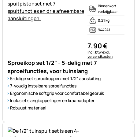
Binnenkort
verkrijgbaar
0,21 kg
944241
7
,
90
€
Belastinginformatie:
Incl. btw
excl.
verzendkosten
Sproeikop set 1/2" - 5-delig met 7
sproeifuncties, voor tuinslang
5-delige set sproeikoppen met 1/2" aansluiting
7-voudig instelbare sproeifuncties
Ergonomische softgrip voor comfortabel gebruik
Inclusief slangkoppelingen en kraanadapter
Robuust materiaal
Nog geen beoordelingen gepl