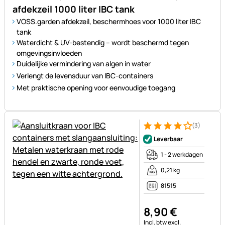
afdekzeil 1000 liter IBC tank
VOSS.garden afdekzeil, beschermhoes voor 1000 liter IBC
tank
Waterdicht & UV-bestendig – wordt beschermd tegen
omgevingsinvloeden
Duidelijke vermindering van algen in water
Verlengt de levensduur van IBC-containers
Met praktische opening voor eenvoudige toegang
(3)
Beoordeling: 4 van 5 (3 beoor
3 Bewertungen
Leverbaar
1 - 2 werkdagen
0,21 kg
81515
8
,
90
€
Belastinginformatie:
Incl. btw
excl.