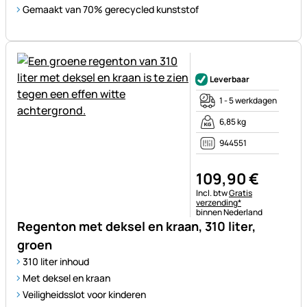
Gemaakt van 70% gerecycled kunststof
Nog geen beoordelingen gepl
Leverbaar
1 - 5 werkdagen
6,85 kg
944551
109
,
90
€
Belastinginformatie:
Incl. btw
Gratis
verzending*
binnen Nederland
Regenton met deksel en kraan, 310 liter,
groen
310 liter inhoud
Met deksel en kraan
Veiligheidsslot voor kinderen