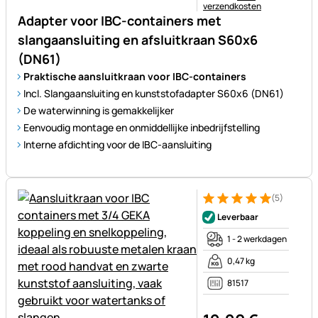
verzendkosten
Adapter voor IBC-containers met
slangaansluiting en afsluitkraan S60x6
(DN61)
Praktische aansluitkraan voor IBC-containers
Incl. Slangaansluiting en kunststofadapter S60x6 (DN61)
De waterwinning is gemakkelijker
Eenvoudig montage en onmiddellijke inbedrijfstelling
Interne afdichting voor de IBC-aansluiting
(5)
Beoordeling: 5 van 5 (5 beoor
5 Bewertungen
Leverbaar
1 - 2 werkdagen
0,47 kg
81517