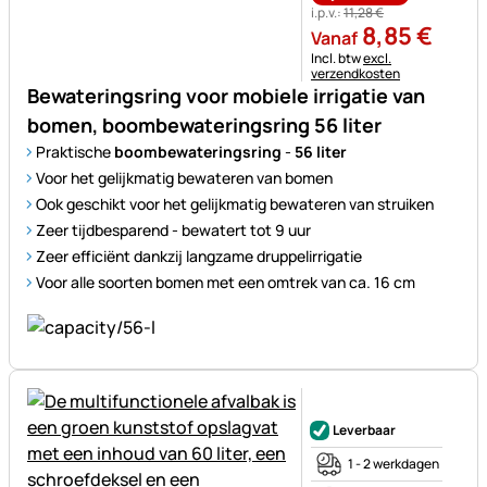
i.p.v.:
11
,
28
€
8
,
85
€
Vanaf
Belastinginformatie:
Incl. btw
excl.
verzendkosten
Bewateringsring voor mobiele irrigatie van
bomen, boombewateringsring 56 liter
Praktische
boombewateringsring
-
56 liter
Voor het gelijkmatig bewateren van bomen
Ook geschikt voor het gelijkmatig bewateren van struiken
Zeer tijdbesparend - bewatert tot 9 uur
Zeer efficiënt dankzij langzame druppelirrigatie
Voor alle soorten bomen met een omtrek van ca. 16 cm
Nog geen beoordelingen gepl
Leverbaar
1 - 2 werkdagen