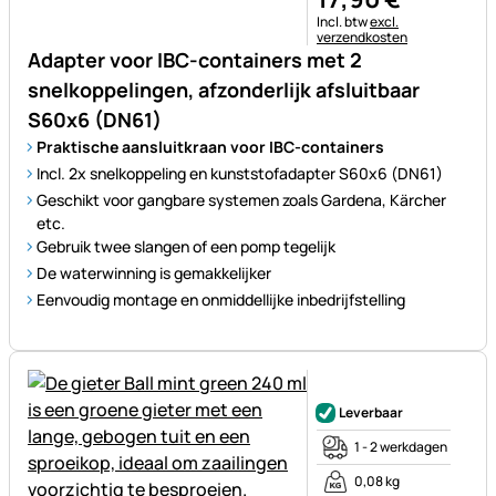
Belastinginformatie:
Incl. btw
excl.
verzendkosten
Adapter voor IBC-containers met 2
snelkoppelingen, afzonderlijk afsluitbaar
S60x6 (DN61)
Praktische aansluitkraan voor IBC-containers
Incl. 2x snelkoppeling en kunststofadapter S60x6 (DN61)
Geschikt voor gangbare systemen zoals Gardena, Kärcher
etc.
Gebruik twee slangen of een pomp tegelijk
De waterwinning is gemakkelijker
Eenvoudig montage en onmiddellijke inbedrijfstelling
Nog geen beoordelingen gepl
Leverbaar
1 - 2 werkdagen
0,08 kg