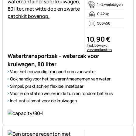
1 - 2 werkdagen
0,42 kg
503450
10
,
90
€
Belastinginformatie:
Incl. btw
excl.
verzendkosten
Watertransportzak - waterzak voor
kruiwagen, 80 liter
Voor het eenvoudig transporteren van water
Ook handig voor het bewaren/meenemen van water
Simpel, praktisch en flexibel inzetbaar
Voor in de stal en wei en in de tuin en rondom het huis
Incl. antislipmat voor de kruiwagen