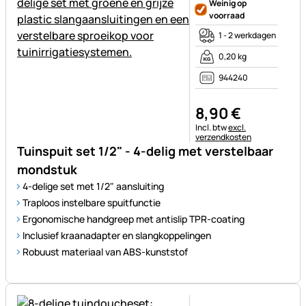
Weinig op
voorraad
1 - 2 werkdagen
0,20 kg
944240
8
,
90
€
Belastinginformatie:
Incl. btw
excl.
verzendkosten
Tuinspuit set 1/2" - 4-delig met verstelbaar
mondstuk
4-delige set met 1/2" aansluiting
Traploos instelbare spuitfunctie
Ergonomische handgreep met antislip TPR-coating
Inclusief kraanadapter en slangkoppelingen
Robuust materiaal van ABS-kunststof