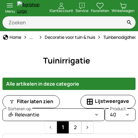
openen
Klantaccount
Service
Favorieten
Winkelwagen
Menu
Stal & Erf
Home
...
Decoratie voor tuin & huis
Tuinbenodigdhed
Tuinirrigatie
Alle artikelen in deze categorie
Lijstweergave
Filter laten zien
Sorteren op
Product
Relevantie
40
1
2