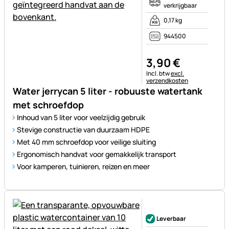
verkrijgbaar
0,17 kg
944500
3
,
90
€
Belastinginformatie:
Incl. btw
excl.
verzendkosten
Water jerrycan 5 liter - robuuste watertank
met schroefdop
Inhoud van 5 liter voor veelzijdig gebruik
Stevige constructie van duurzaam HDPE
Met 40 mm schroefdop voor veilige sluiting
Ergonomisch handvat voor gemakkelijk transport
Voor kamperen, tuinieren, reizen en meer
Nog geen beoordelingen gepl
Leverbaar