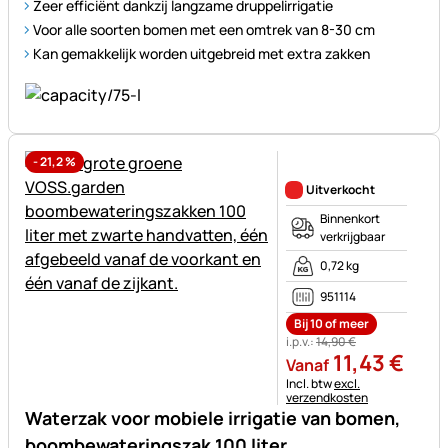
Zeer efficiënt dankzij langzame druppelirrigatie
Voor alle soorten bomen met een omtrek van 8-30 cm
Kan gemakkelijk worden uitgebreid met extra zakken
-
21,2
%
Nog geen beoordelingen gepl
Uitverkocht
Binnenkort
verkrijgbaar
0,72 kg
951114
Bij 10 of meer
i.p.v.:
14
,
90
€
11
,
43
€
Vanaf
Belastinginformatie:
Incl. btw
excl.
verzendkosten
Waterzak voor mobiele irrigatie van bomen,
boombewateringszak 100 liter