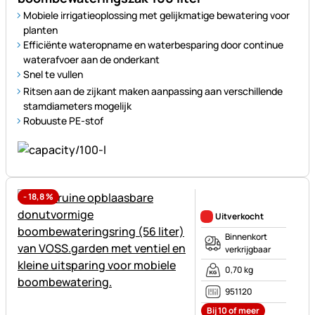
Mobiele irrigatieoplossing met gelijkmatige bewatering voor
planten
Efficiënte wateropname en waterbesparing door continue
waterafvoer aan de onderkant
Snel te vullen
Ritsen aan de zijkant maken aanpassing aan verschillende
stamdiameters mogelijk
Robuuste PE-stof
-
18,8
%
Nog geen beoordelingen gepl
Uitverkocht
Binnenkort
verkrijgbaar
0,70 kg
951120
Bij 10 of meer