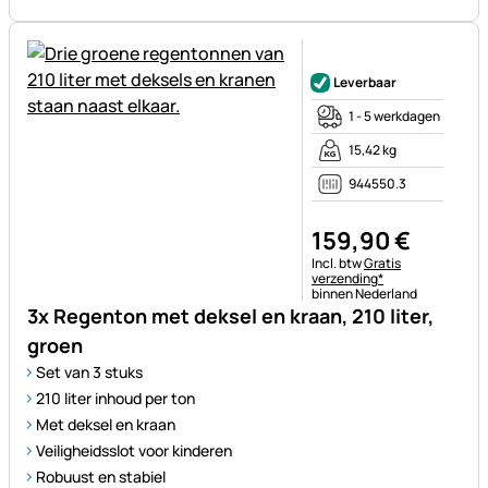
Nog geen beoordelingen gepl
Leverbaar
1 - 5 werkdagen
15,42 kg
944550.3
159
,
90
€
Belastinginformatie:
Incl. btw
Gratis
verzending*
binnen Nederland
3x Regenton met deksel en kraan, 210 liter,
groen
Set van 3 stuks
210 liter inhoud per ton
Met deksel en kraan
Veiligheidsslot voor kinderen
Robuust en stabiel