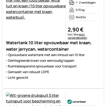
1 - 2 werkdagen
0,15 kg
944504
2
,
90
€
Belastinginformatie:
Incl. btw
excl.
verzendkosten
Watertank 10 liter opvouwbaar met kraan,
water jerrycan, watercontainer
Opvouwbare watertank met een inhoud van 10 liter
Geïntegreerde kraan voor eenvoudig tappen
Ruimtebesparend opvouwbaar voor transport
Gemaakt van robuust LDPE
Licht gewicht
Nog geen beoordelingen gepl
Leverbaar