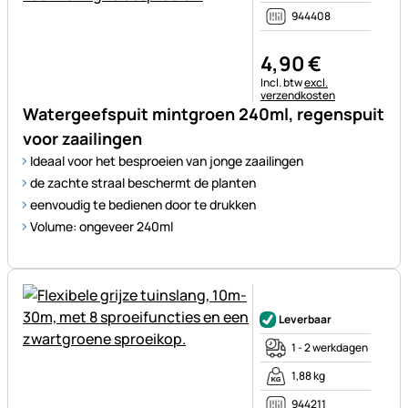
944408
4
,
90
€
Belastinginformatie:
Incl. btw
excl.
verzendkosten
Watergeefspuit mintgroen 240ml, regenspuit
voor zaailingen
Ideaal voor het besproeien van jonge zaailingen
de zachte straal beschermt de planten
eenvoudig te bedienen door te drukken
Volume: ongeveer 240ml
Nog geen beoordelingen gepl
Leverbaar
1 - 2 werkdagen
1,88 kg
944211