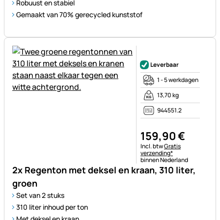
Robuust en stabiel
Gemaakt van 70% gerecycled kunststof
Nog geen beoordelingen gepl
Leverbaar
1 - 5 werkdagen
13,70 kg
944551.2
159
,
90
€
Belastinginformatie:
Incl. btw
Gratis
verzending*
binnen Nederland
2x Regenton met deksel en kraan, 310 liter,
groen
Set van 2 stuks
310 liter inhoud per ton
Met deksel en kraan