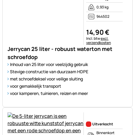
0,93 kg
944502
14
,
90
€
Belastinginformatie:
Incl. btw
excl.
verzendkosten
Jerrycan 25 liter - robuust waterton met
schroefdop
Inhoud van 25 liter voor veelzijdig gebruik
Stevige constructie van duurzaam HDPE
met schroefdeksel voor veilige sluiting
voor gemakkelijk transport
voor kamperen, tuinieren, reizen en meer
Nog geen beoordelingen gepl
Uitverkocht
Binnenkort