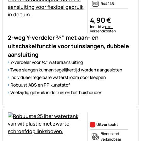
944245
4
,
90
€
Belastinginformatie:
Incl. btw
excl.
verzendkosten
2-weg Y-verdeler ¾" met aan- en
uitschakelfunctie voor tuinslangen, dubbele
aansluiting
Y-verdeler voor ¾" wateraansluiting
Twee slangen kunnen tegelijkertijd worden aangesloten
Individueel regelbare waterstroom door kleppen
Robuust ABS en PP kunststof
Veelzijdig gebruik in de tuin en het huishouden
Nog geen beoordelingen gepl
Uitverkocht
Binnenkort
verkrijgbaar