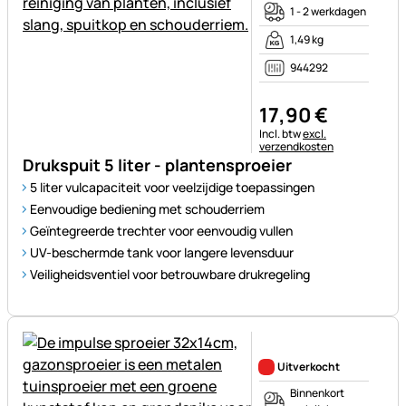
1 - 2 werkdagen
1,49 kg
944292
17
,
90
€
Belastinginformatie:
Incl. btw
excl.
verzendkosten
Drukspuit 5 liter - plantensproeier
5 liter vulcapaciteit voor veelzijdige toepassingen
Eenvoudige bediening met schouderriem
Geïntegreerde trechter voor eenvoudig vullen
UV-beschermde tank voor langere levensduur
Veiligheidsventiel voor betrouwbare drukregeling
Nog geen beoordelingen gepl
Uitverkocht
Binnenkort