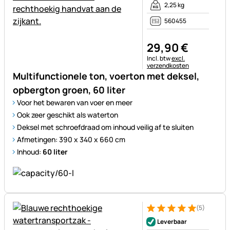
2,25 kg
560455
29
,
90
€
Belastinginformatie:
Incl. btw
excl.
verzendkosten
Multifunctionele ton, voerton met deksel,
opbergton groen, 60 liter
Voor het bewaren van voer en meer
Ook zeer geschikt als waterton
Deksel met schroefdraad om inhoud veilig af te sluiten
Afmetingen: 390 x 340 x 660 cm
Inhoud:
60 liter
(5)
Beoordeling: 5 van 5 (5 beoor
5 Bewertungen
Leverbaar