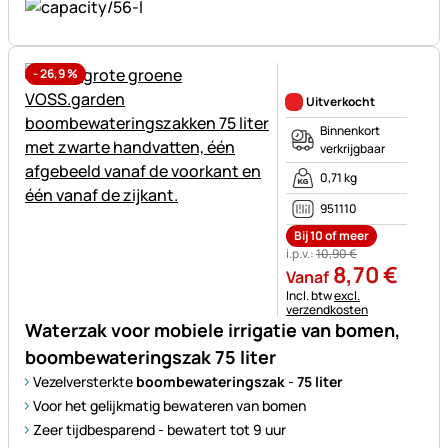
-
26,9
%
Nog geen beoordelingen gepl
Uitverkocht
Binnenkort
verkrijgbaar
0,71 kg
951110
Bij 10 of meer
i.p.v.:
10
,
90
€
8
,
70
€
Vanaf
Belastinginformatie:
Incl. btw
excl.
verzendkosten
Waterzak voor mobiele irrigatie van bomen,
boombewateringszak 75 liter
Vezelversterkte
boombewateringszak
-
75
liter
Voor het gelijkmatig bewateren van bomen
Zeer tijdbesparend - bewatert tot 9 uur