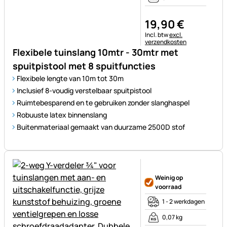
19
,
90
€
Belastinginformatie:
Incl. btw
excl.
verzendkosten
Flexibele tuinslang 10mtr - 30mtr met
spuitpistool met 8 spuitfuncties
Flexibele lengte van 10m tot 30m
Inclusief 8-voudig verstelbaar spuitpistool
Ruimtebesparend en te gebruiken zonder slanghaspel
Robuuste latex binnenslang
Buitenmateriaal gemaakt van duurzame 2500D stof
Nog geen beoordelingen gepl
Weinig op
voorraad
1 - 2 werkdagen
0,07 kg