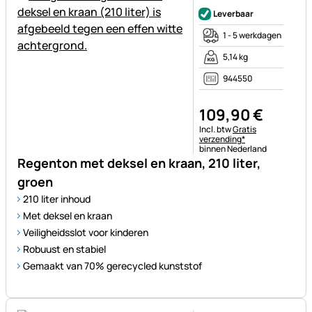
Nog geen beoordelingen gepl
Leverbaar
1 - 5 werkdagen
5,14 kg
944550
109
,
90
€
Belastinginformatie:
Incl. btw
Gratis
verzending*
binnen Nederland
Regenton met deksel en kraan, 210 liter,
groen
210 liter inhoud
Met deksel en kraan
Veiligheidsslot voor kinderen
Robuust en stabiel
Gemaakt van 70% gerecycled kunststof