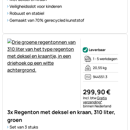
Veiligheidsslot voor kinderen
Robuust en stabiel
Gemaakt van 70% gerecycled kunststof
Nog geen beoordelingen gepl
Leverbaar
1 - 5 werkdagen
20,55 kg
944551.3
299
,
90
€
Belastinginformatie:
Incl. btw
Gratis
verzending*
binnen Nederland
3x Regenton met deksel en kraan, 310 liter,
groen
Set van 3 stuks