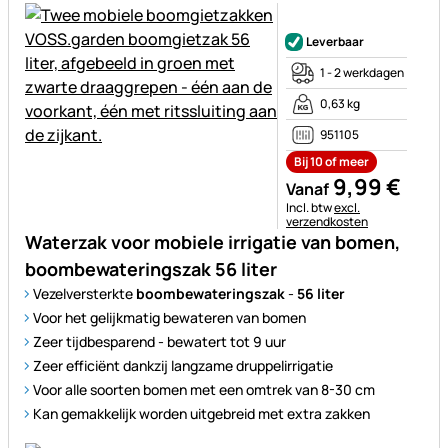
Nog geen beoordelingen gepl
Leverbaar
1 - 2 werkdagen
0,63 kg
951105
Bij 10 of meer
9
,
99
€
Vanaf
Belastinginformatie:
Incl. btw
excl.
verzendkosten
Waterzak voor mobiele irrigatie van bomen,
boombewateringszak 56 liter
Vezelversterkte
boombewateringszak
-
56 liter
Voor het gelijkmatig bewateren van bomen
Zeer tijdbesparend - bewatert tot 9 uur
Zeer efficiënt dankzij langzame druppelirrigatie
Voor alle soorten bomen met een omtrek van 8-30 cm
Kan gemakkelijk worden uitgebreid met extra zakken