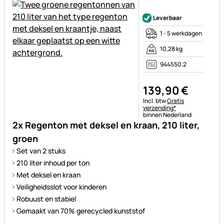
Nog geen beoordelingen gepl
Leverbaar
1 - 5 werkdagen
10,28 kg
944550.2
139
,
90
€
Belastinginformatie:
Incl. btw
Gratis
verzending*
binnen Nederland
2x Regenton met deksel en kraan, 210 liter,
groen
Set van 2 stuks
210 liter inhoud per ton
Met deksel en kraan
Veiligheidsslot voor kinderen
Robuust en stabiel
Gemaakt van 70% gerecycled kunststof