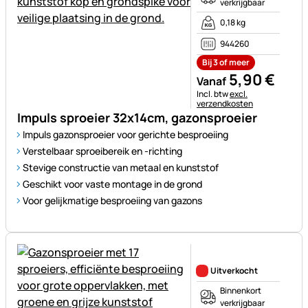
verkrijgbaar
0,18 kg
944260
Bij 3 of meer
5
,
90
€
Vanaf
Belastinginformatie:
Incl. btw
excl.
verzendkosten
Impuls sproeier 32x14cm, gazonsproeier
Impuls gazonsproeier voor gerichte besproeiing
Verstelbaar sproeibereik en -richting
Stevige constructie van metaal en kunststof
Geschikt voor vaste montage in de grond
Voor gelijkmatige besproeiing van gazons
Nog geen beoordelingen gepl
Uitverkocht
Binnenkort
verkrijgbaar