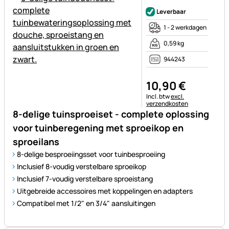
Nog geen beoordelingen gepl
Leverbaar
1 - 2 werkdagen
0,59 kg
944243
10
,
90
€
Belastinginformatie:
Incl. btw
excl.
verzendkosten
8-delige tuinsproeiset - complete oplossing
voor tuinberegening met sproeikop en
sproeilans
8-delige besproeiingsset voor tuinbesproeiing
Inclusief 8-voudig verstelbare sproeikop
Inclusief 7-voudig verstelbare sproeistang
Uitgebreide accessoires met koppelingen en adapters
Compatibel met 1/2" en 3/4" aansluitingen