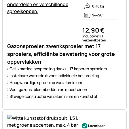
0,40 kg
944261
12
,
90
€
Belastinginformatie:
Incl. btw
excl.
verzendkosten
Gazonsproeier, zwenksproeier met 17
sproeiers, efficiënte bewatering voor grote
oppervlakken
Gelijkmatige besproeiing dankzij 17 koperen sproeiers
Instelbare waterdruk voor individuele besproeiing
Hoogwaardige sproeikop van aluminium
Voor gazons, bloembedden en moestuinen
Stevige constructie van aluminium en kunststof
Nog geen beoordelingen gepl
Leverbaar