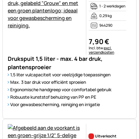
1 - 2 werkdagen
0,29 kg
944290
7
,
90
€
Belastinginformatie:
Incl. btw
excl.
verzendkosten
Drukspuit 1,5 liter - max. 4 bar druk,
plantensproeier
1,5 liter vulcapaciteit voor veelzijdige toepassingen
Max. 3 bar druk voor efficiënt sproeien
Ergonomische handgreep voor comfortabel gebruik
Robuuste kunststof behuizing van PP en PE
Voor gewasbescherming, reiniging en irrigatie
Nog geen beoordelingen gepl
Uitverkocht