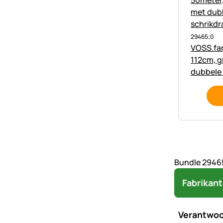
29465;0
VOSS.far
112cm, g
dubbele 
schrikd
Bundle 29465
Fabrikan
Verantwoo