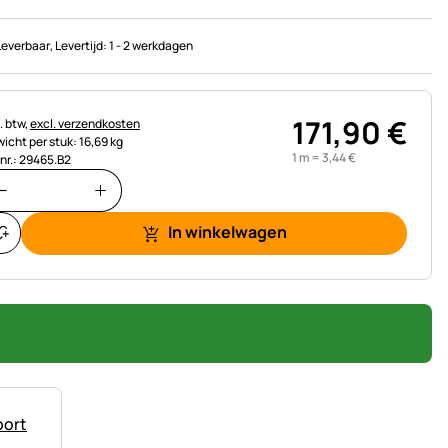
Leverbaar
, Levertijd:
1 - 2 werkdagen
171
,
90
€
astinginformatie:
. btw,
excl. verzendkosten
icht per stuk: 16,69 kg
1 m =
3
,
44
€
.nr.: 29465.B2
In winkelwagen