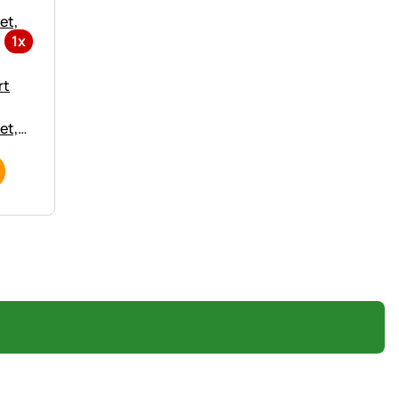
1x
rt
et,