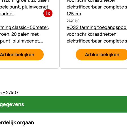
1x
27407;0
ming classic+ 50meter,
VOSS.farming toegangspoo
roen, 20 palen met
voor schrikdraadnetten,
punt, pluimveenet,
elektrificeerbaar, complete s
raadnet
125 cm
Artikel bekijken
Artikel bekijken
 + 27407
tgegevens
rdelijk orgaan