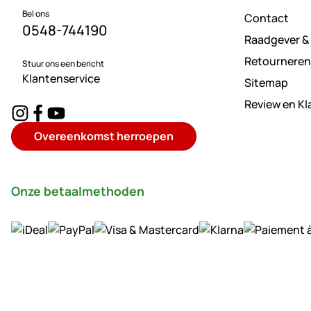
Bel ons
Contact
0548-744190
Raadgever &
Retourneren
Stuur ons een bericht
Klantenservice
Sitemap
Review en K
Overeenkomst herroepen
Onze betaalmethoden