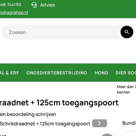
548-744190
Advies
fo@agrishop.nl
AL & ERF
ONGEDIERTEBESTRIJDING
HOND
DIER SO
Meer dan
klanten
raadnet + 125cm toegangspoort
en beoordeling schrijven
ij
Bundl