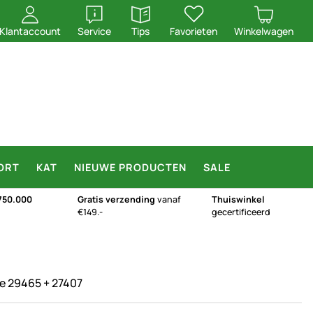
openen
openen
Klantaccount
Service
Tips
Favorieten
Winkelwagen
ORT
KAT
NIEUWE PRODUCTEN
SALE
750.000
Gratis verzending
vanaf
Thuiswinkel
€149.-
gecertificeerd
e 29465 + 27407