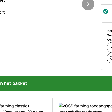
Bel
Incl
Gew
Art
an het pakket