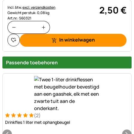
2
,
50
€
Belastinginformatie:
Incl. btw,
excl. verzendkosten
Gewicht per stuk: 0,08 kg
Art.nr.: 560321
In winkelwagen
Passende toebehoren
(2)
Beoordeling: 5 van 5 (2 beoordelingen)
2 Bewertungen
Drinkfles 1 liter met ophangbeugel