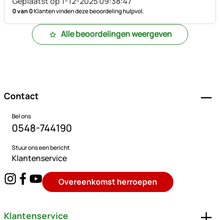
Geplaatst op 1-12-2025 09:38:47
0 van 0
Klanten vinden deze beoordeling hulpvol.
Alle beoordelingen weergeven
Voettekst
Contact
Bel ons
0548-744190
Stuur ons een bericht
Klantenservice
Overeenkomst herroepen
Klantenservice