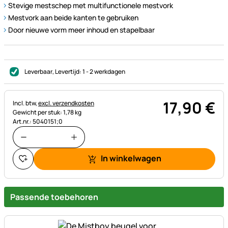
Stevige mestschep met multifunctionele mestvork
Mestvork aan beide kanten te gebruiken
Door nieuwe vorm meer inhoud en stapelbaar
Leverbaar
, Levertijd:
1 - 2 werkdagen
17
,
90
€
Belastinginformatie:
Incl. btw,
excl. verzendkosten
Gewicht per stuk: 1,78 kg
Art.nr.: 5040151;0
In winkelwagen
Passende toebehoren