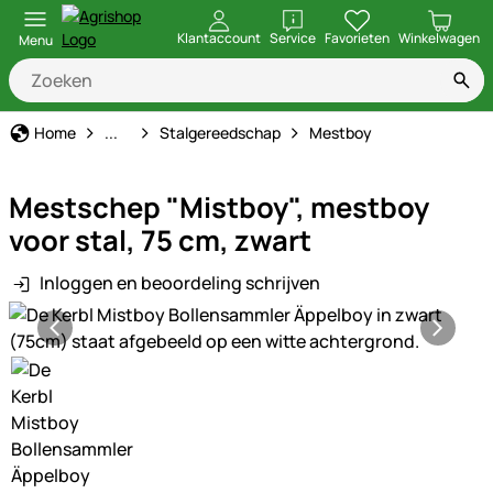
openen
Klantaccount
Service
Favorieten
Winkelwagen
Menu
Stal & Erf
Home
...
Stalgereedschap
Mestboy
Mestschep "Mistboy", mestboy
voor stal, 75 cm, zwart
Inloggen en beoordeling schrijven
Productgalerij