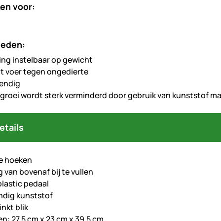
en voor:
heden:
ng instelbaar op gewicht
 voer tegen ongedierte
endig
roei wordt sterk verminderd door gebruik van kunststof ma
etails
e hoeken
 van bovenaf bij te vullen
lastic pedaal
ndig kunststof
nkt blik
n: 27,5 cm x 23 cm x 39,5 cm