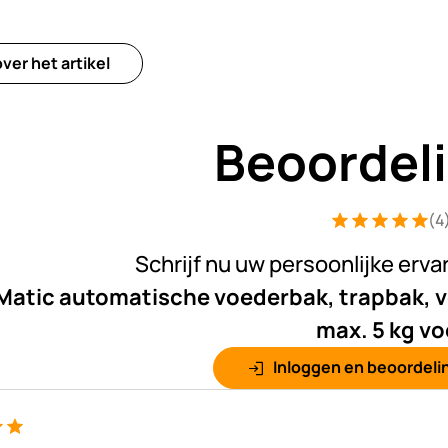
ver het artikel
Beoordel
(4
Beoordeling: 5 
4 Bewertungen
Schrijf nu uw persoonlijke erva
atic automatische voederbak, trapbak, 
max. 5 kg vo
Inloggen en beoordelin