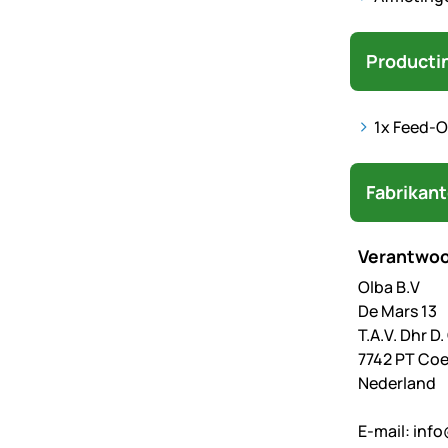
Producti
1x Feed-O
Fabrikan
Verantwoo
Olba B.V
De Mars 13
T.A.V. Dhr D
7742 PT Co
Nederland
E-mail:
info