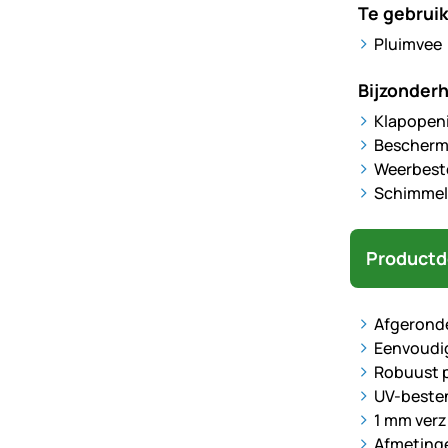
Te gebruik
Pluimvee
Bijzonder
Klapopeni
Beschermt
Weerbest
Schimmelg
Productd
Afgerond
Eenvoudig
Robuust p
UV-beste
1 mm verzi
Afmetinge