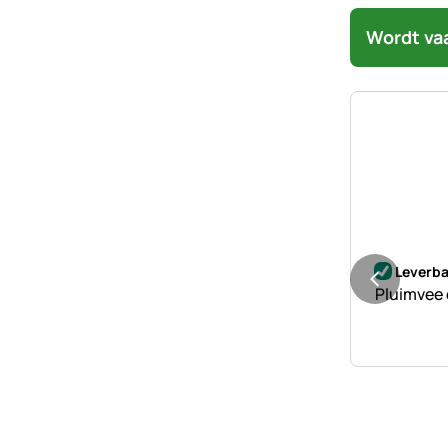
Wordt va
Nog geen 
Leverba
Pluimvee 