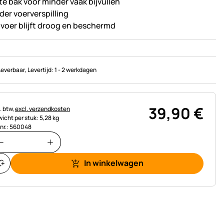
te bak voor minder vaak bijvullen
der voerverspilling
 voer blijft droog en beschermd
Leverbaar
, Levertijd:
1 - 2 werkdagen
39
,
90
€
astinginformatie:
. btw,
excl. verzendkosten
icht per stuk: 5,28 kg
.nr.: 560048
In winkelwagen