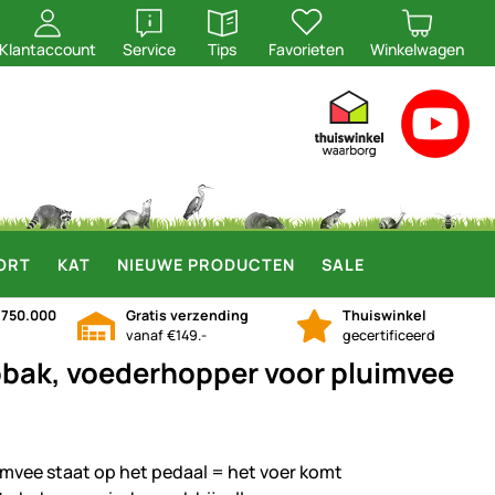
openen
openen
Klantaccount
Service
Tips
Favorieten
Winkelwagen
ORT
KAT
NIEUWE PRODUCTEN
SALE
n
750.000
Gratis verzending
Thuiswinkel
vanaf €149.-
gecertificeerd
bak, voederhopper voor pluimvee
imvee staat op het pedaal = het voer komt