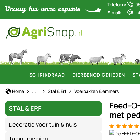
Telefoon:
0
E-mail:
in
SCHRIKDRAAD
DIERBENODIGDHEDEN
ST
Stal & Erf
Home
...
Stal & Erf
Voerbakken & emmers
Feed-O-
STAL & ERF
met ped
Decoratie voor tuin & huis
Beoordeling:
4 Bewertung
Productgaler
Tuinomheining