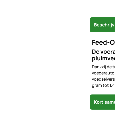
Beschrijv
Feed-O-
De voera
pluimvee
Dankzij de 
voederautom
voedselvers
gram tot 1,4
Kort sam