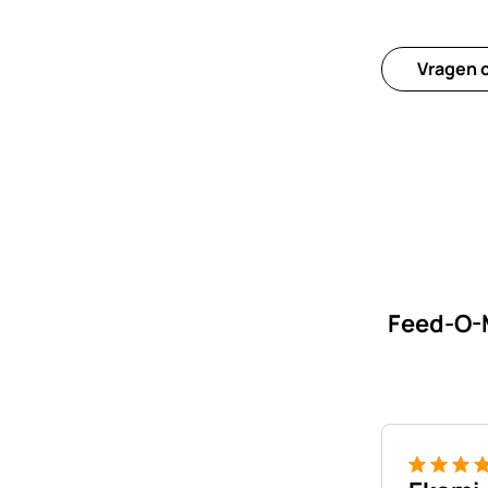
Vragen o
Feed-O-M
5 van 5