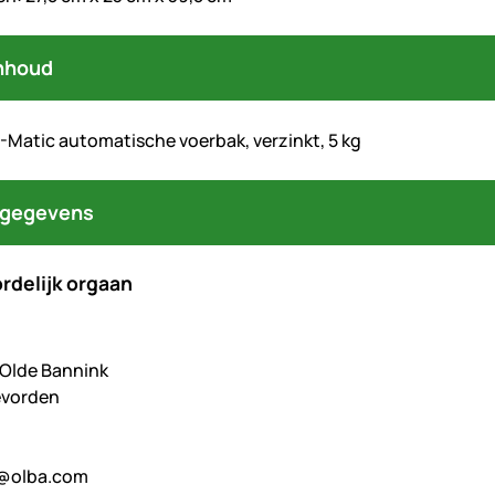
nhoud
-Matic automatische voerbak, verzinkt, 5 kg
tgegevens
rdelijk orgaan
. Olde Bannink
evorden
@olba.com