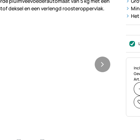
Gro
Min
Het
Bel
Incl
Gew
Art