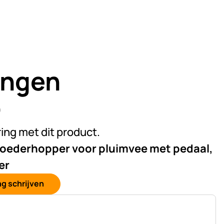
ingen
)
van 5 (4 beoordelingen)
ring met dit product.
voederhopper voor pluimvee met pedaal,
er
g schrijven