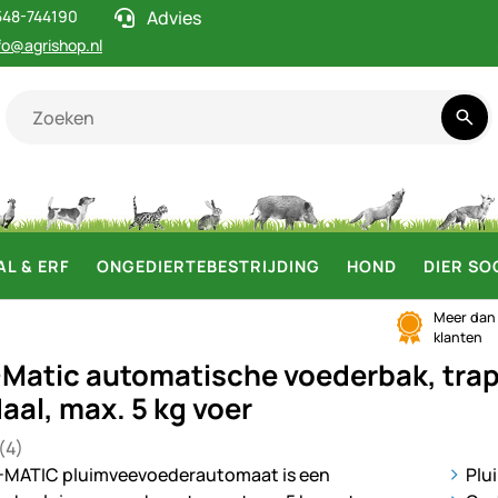
548-744190
Advies
fo@agrishop.nl
AL & ERF
ONGEDIERTEBESTRIJDING
HOND
DIER SO
Meer da
klanten
Matic automatische voederbak, trap
aal, max. 5 kg voer
(4)
 5 van 5 (4 beoordelingen)
en
ij
Plu