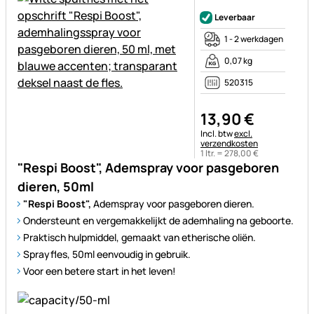
Nog geen beoordelingen gepl
Leverbaar
1 - 2 werkdagen
0,07 kg
520315
13
,
90
€
Belastinginformatie:
Incl. btw
excl.
verzendkosten
1 ltr. =
278
,
00
€
"Respi Boost", Ademspray voor pasgeboren
dieren, 50ml
"Respi Boost",
Ademspray voor pasgeboren dieren.
Ondersteunt en vergemakkelijkt de ademhaling na geboorte.
Praktisch hulpmiddel, gemaakt van etherische oliën.
Sprayfles, 50ml eenvoudig in gebruik.
Voor een betere start in het leven!