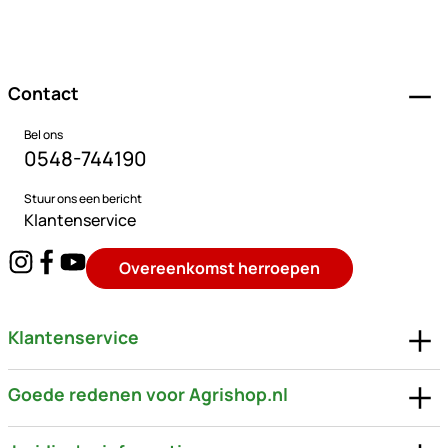
Voettekst
Contact
Bel ons
0548-744190
Stuur ons een bericht
Klantenservice
Overeenkomst herroepen
Klantenservice
Goede redenen voor Agrishop.nl