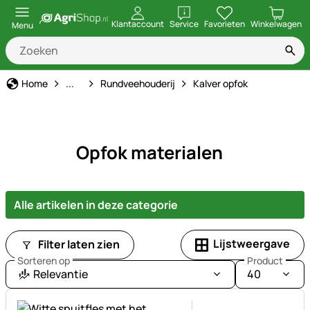
openen
Klantaccount
Service
Favorieten
Winkelwagen
Menu
Dierbenodigdheden
Home
...
Rundveehouderij
Kalver opfok
Opfok materialen
Alle artikelen in deze categorie
Lijstweergave
Filter laten zien
Sorteren op
Product
Relevantie
40