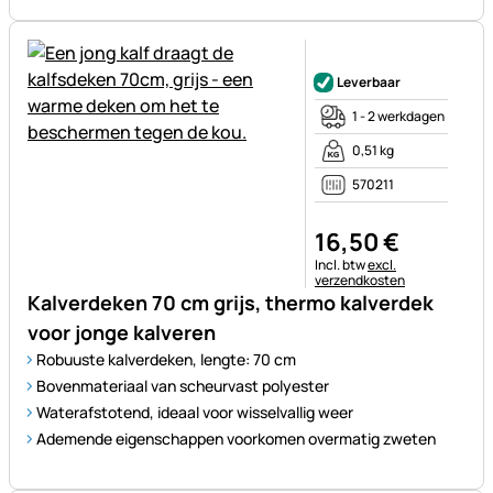
Nog geen beoordelingen gepl
Leverbaar
1 - 2 werkdagen
0,51 kg
570211
16
,
50
€
Belastinginformatie:
Incl. btw
excl.
verzendkosten
Kalverdeken 70 cm grijs, thermo kalverdek
voor jonge kalveren
Robuuste kalverdeken, lengte: 70 cm
Bovenmateriaal van scheurvast polyester
Waterafstotend, ideaal voor wisselvallig weer
Ademende eigenschappen voorkomen overmatig zweten