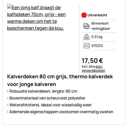
Nog geen beoordelingen gepl
Uitverkocht
Binnenkort
verkrijgbaar
0,51 kg
570212
17
,
50
€
Belastinginformatie:
Incl. btw
excl.
verzendkosten
Kalverdeken 80 cm grijs, thermo kalverdek
voor jonge kalveren
Robuuste kalverdeken, lengte: 80 cm
Bovenmateriaal van scheurvast polyester
Waterafstotend, ideaal voor wisselvallig weer
Ademende eigenschappen voorkomen overmatig zweten