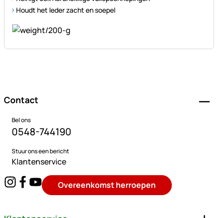
Houdt het leder zacht en soepel
Voettekst
Contact
Bel ons
0548-744190
Stuur ons een bericht
Klantenservice
Overeenkomst herroepen