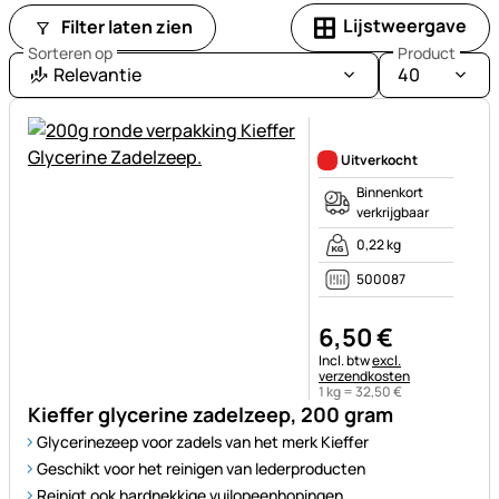
Lijstweergave
Filter laten zien
Sorteren op
Product
Relevantie
40
Nog geen beoordelingen gepl
Uitverkocht
Binnenkort
verkrijgbaar
0,22 kg
500087
6
,
50
€
Belastinginformatie:
Incl. btw
excl.
verzendkosten
1 kg =
32
,
50
€
Kieffer glycerine zadelzeep, 200 gram
Glycerinezeep voor zadels van het merk Kieffer
Geschikt voor het reinigen van lederproducten
Reinigt ook hardnekkige vuilopeenhopingen