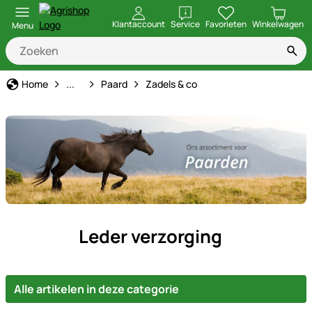
openen
Klantaccount
Service
Favorieten
Winkelwagen
Menu
Dier soort
Home
...
Paard
Zadels & co
Leder verzorging
Alle artikelen in deze categorie