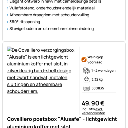
Elegant ontwerp in navy met camelkleurige details
Vuilafstotend, onderhoudsvriendelijk materiaal
Afneembare draagriem met schoudervulling
360° ritsopening
Stevige bodem en uitneembare binnenindeling
Nog geen beoordelingen gepl
Weinig op
voorraad
1 - 2 werkdagen
3,32 kg
500835
49
,
90
€
Belastinginformatie:
Incl. btw
excl.
verzendkosten
Covalliero poetsbox "Alusafe" - lichtgewicht
aluminium koffer met slot