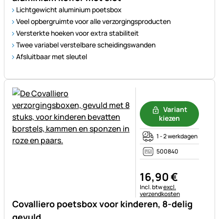
Lichtgewicht aluminium poetsbox
Veel opbergruimte voor alle verzorgingsproducten
Versterkte hoeken voor extra stabiliteit
Twee variabel verstelbare scheidingswanden
Afsluitbaar met sleutel
Nog geen beoordelingen gepl
Variant
kiezen
1 - 2 werkdagen
500840
16
,
90
€
Belastinginformatie:
Incl. btw
excl.
verzendkosten
Covalliero poetsbox voor kinderen, 8-delig
gevuld