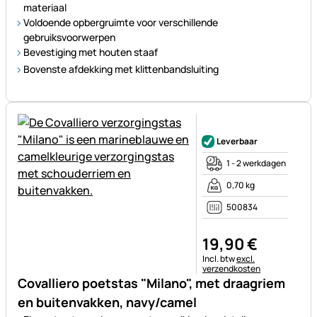
materiaal
Voldoende opbergruimte voor verschillende
gebruiksvoorwerpen
Bevestiging met houten staaf
Bovenste afdekking met klittenbandsluiting
Nog geen beoordelingen gepl
Leverbaar
1 - 2 werkdagen
0,70 kg
500834
19
,
90
€
Belastinginformatie:
Incl. btw
excl.
verzendkosten
Covalliero poetstas "Milano", met draagriem
en buitenvakken, navy/camel