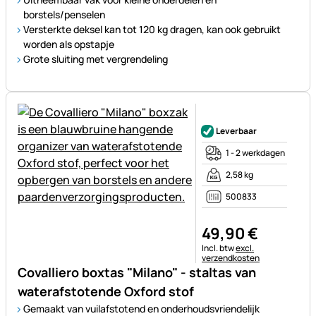
borstels/penselen
Versterkte deksel kan tot 120 kg dragen, kan ook gebruikt
worden als opstapje
Grote sluiting met vergrendeling
Nog geen beoordelingen gepl
Leverbaar
1 - 2 werkdagen
2,58 kg
500833
49
,
90
€
Belastinginformatie:
Incl. btw
excl.
verzendkosten
Covalliero boxtas "Milano" - staltas van
waterafstotende Oxford stof
Gemaakt van vuilafstotend en onderhoudsvriendelijk