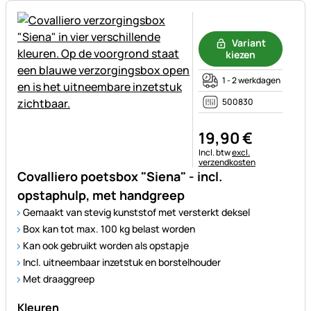
Nog geen beoordelingen gepl
Variant
kiezen
1 - 2 werkdagen
500830
19
,
90
€
Belastinginformatie:
Incl. btw
excl.
verzendkosten
Covalliero poetsbox "Siena" - incl.
opstaphulp, met handgreep
Gemaakt van stevig kunststof met versterkt deksel
Box kan tot max. 100 kg belast worden
Kan ook gebruikt worden als opstapje
Incl. uitneembaar inzetstuk en borstelhouder
Met draaggreep
Kleuren