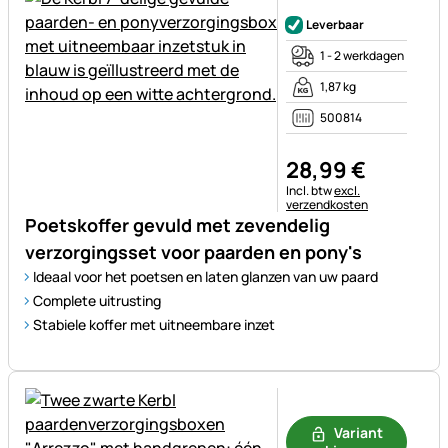
Nog geen beoordelingen gepl
Leverbaar
1 - 2 werkdagen
1,87 kg
500814
28
,
99
€
Belastinginformatie:
Incl. btw
excl.
verzendkosten
Poetskoffer gevuld met zevendelig
verzorgingsset voor paarden en pony's
Ideaal voor het poetsen en laten glanzen van uw paard
Complete uitrusting
Stabiele koffer met uitneembare inzet
Nog geen beoordelingen gepl
Variant