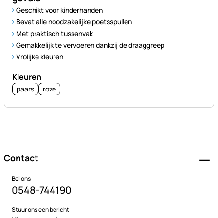
Geschikt voor kinderhanden
Bevat alle noodzakelijke poetsspullen
Met praktisch tussenvak
Gemakkelijk te vervoeren dankzij de draaggreep
Vrolijke kleuren
Kleuren
paars
roze
Voettekst
Contact
Bel ons
0548-744190
Stuur ons een bericht