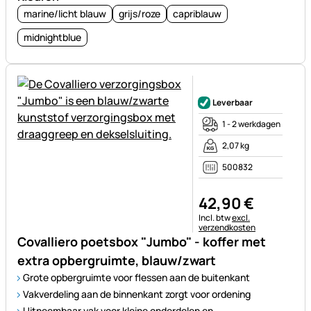
marine/licht blauw
grijs/roze
capriblauw
midnightblue
Nog geen beoordelingen gepl
Leverbaar
1 - 2 werkdagen
2,07 kg
500832
42
,
90
€
Belastinginformatie:
Incl. btw
excl.
verzendkosten
Covalliero poetsbox "Jumbo" - koffer met
extra opbergruimte, blauw/zwart
Grote opbergruimte voor flessen aan de buitenkant
Vakverdeling aan de binnenkant zorgt voor ordening
Uitneembaar vak voor kleine onderdelen en