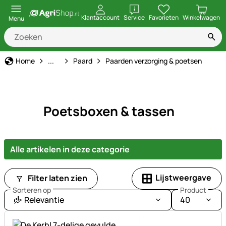
openen
Klantaccount
Service
Favorieten
Winkelwagen
Menu
Dier soort
Home
...
Paard
Paarden verzorging & poetsen
Poetsboxen & tassen
Alle artikelen in deze categorie
Lijstweergave
Filter laten zien
Sorteren op
Product
Relevantie
40