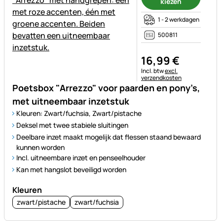
kiezen
1 - 2 werkdagen
500811
16
,
99
€
Belastinginformatie:
Incl. btw
excl.
verzendkosten
Poetsbox "Arrezzo" voor paarden en pony’s,
met uitneembaar inzetstuk
Kleuren: Zwart/fuchsia, Zwart/pistache
Deksel met twee stabiele sluitingen
Deelbare inzet maakt mogelijk dat flessen staand bewaard
kunnen worden
Incl. uitneembare inzet en penseelhouder
Kan met hangslot beveiligd worden
Kleuren
zwart/pistache
zwart/fuchsia