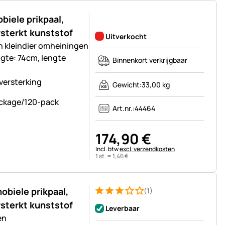
iele prikpaal,
Nog geen beoordelingen geplaatst
rsterkt kunststof
Uitverkocht
n kleindier omheiningen
ngte: 74cm, lengte
Binnenkort verkrijgbaar
versterking
Gewicht:
33,00 kg
Art.nr.:
44464
174
,
90
€
Belastinginformatie:
Incl. btw
excl. verzendkosten
1 st. =
1
,
46
€
biele prikpaal,
(1)
Beoordeling: 3 van 5 (1 beoordelingen)
1 Bewertung
rsterkt kunststof
Leverbaar
en