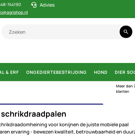
548-744190
Advies
fo@agrishop.nl
AL & ERF
ONGEDIERTEBESTRIJDING
HOND
DIER SO
Meer dan
klanten
ELE SCHRIKDRAADPALEN
 schrikdraadpalen
chrikdraadomheining voor konijnen de juiste mobiele paal
 jaren ervaring - bewezen kwaliteit, betrouwbaarheid en du