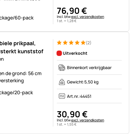
76
,
90
€
Belastinginformatie:
Incl. btw
excl. verzendkosten
1 st. =
1
,
28
€
iele prikpaal,
(2)
Beoordeling: 5 van 5 (2 beoordelingen)
2 Bewertungen
rsterkt kunststof
Uitverkocht
en
Binnenkort verkrijgbaar
ven de grond: 56 cm
versterking
Gewicht:
5,50 kg
Art.nr.:
44451
30
,
90
€
Belastinginformatie:
Incl. btw
excl. verzendkosten
1 st. =
1
,
55
€