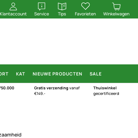
openen
openen
Klantaccount
Service
Tips
Favorieten
Winkelwagen
ORT
KAT
NIEUWE PRODUCTEN
SALE
750.000
Gratis verzending
vanaf
Thuiswinkel
€149.-
gecertificeerd
urzaamheid