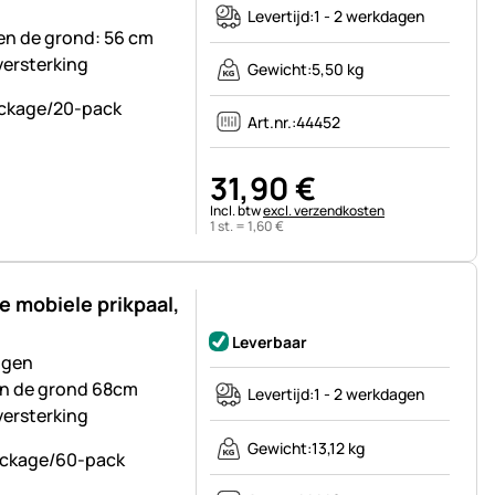
Levertijd:
1 - 2 werkdagen
ven de grond: 56 cm
versterking
Gewicht:
5,50 kg
Art.nr.:
44452
31
,
90
€
Belastinginformatie:
Incl. btw
excl. verzendkosten
1 st. =
1
,
60
€
 mobiele prikpaal,
Nog geen beoordelingen geplaatst
Leverbaar
ngen
en de grond 68cm
Levertijd:
1 - 2 werkdagen
versterking
Gewicht:
13,12 kg