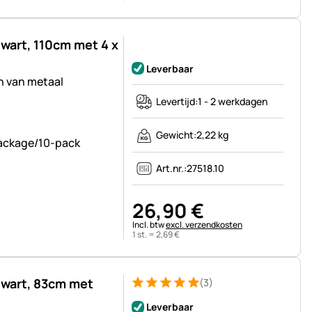
wart, 110cm met 4 x
Nog geen beoordelingen geplaatst
Leverbaar
n van metaal
Levertijd:
1 - 2 werkdagen
Gewicht:
2,22 kg
Art.nr.:
27518.10
26
,
90
€
Belastinginformatie:
Incl. btw
excl. verzendkosten
1 st. =
2
,
69
€
zwart, 83cm met
(3)
Beoordeling: 5 van 5 (3 beoordelingen)
3 Bewertungen
Leverbaar