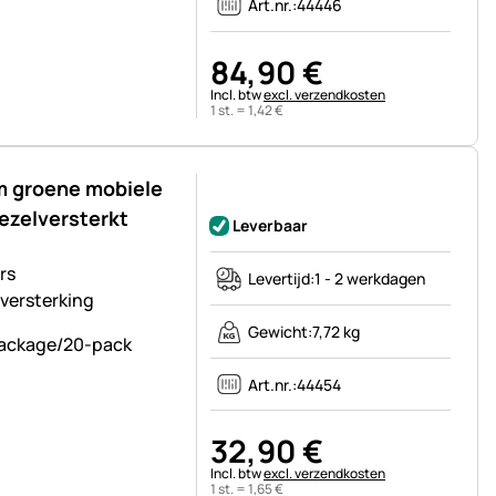
Art.nr.:
44446
84
,
90
€
Belastinginformatie:
Incl. btw
excl. verzendkosten
1 st. =
1
,
42
€
m groene mobiele
Nog geen beoordelingen geplaatst
vezelversterkt
Leverbaar
rs
Levertijd:
1 - 2 werkdagen
versterking
Gewicht:
7,72 kg
Art.nr.:
44454
32
,
90
€
Belastinginformatie:
Incl. btw
excl. verzendkosten
1 st. =
1
,
65
€