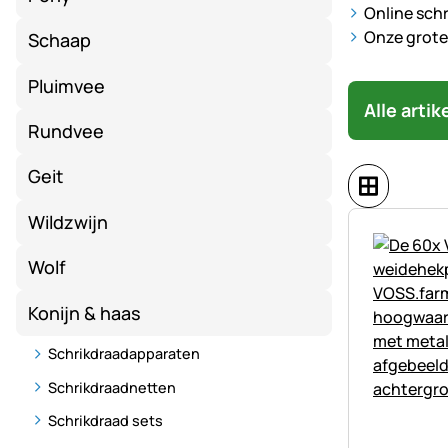
Online schr
Onze grote 
Schaap
Pluimvee
Alle arti
Rundvee
Geit
Wildzwijn
Wolf
Konijn & haas
Schrikdraadapparaten
Schrikdraadnetten
Schrikdraad sets