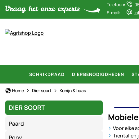
Telefoon:
0
E-mail:
in
SCHRIKDRAAD
DIERBENODIGDHEDEN
ST
Home
Dier soort
Konijn & haas
DIER SOORT
MOBI
Mobiele
Paard
Voor elke s
Tientallen
Pony