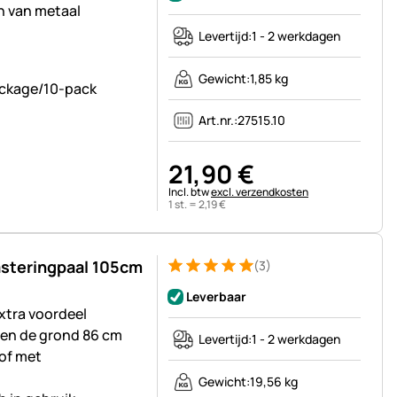
n van metaal
Levertijd:
1 - 2 werkdagen
Gewicht:
1,85 kg
Art.nr.:
27515.10
21
,
90
€
Belastinginformatie:
Incl. btw
excl. verzendkosten
1 st. =
2
,
19
€
asteringpaal 105cm
(3)
Beoordeling: 5 van 5 (3 beoordelingen)
3 Bewertungen
Leverbaar
extra voordeel
ven de grond 86 cm
Levertijd:
1 - 2 werkdagen
of met
Gewicht:
19,56 kg