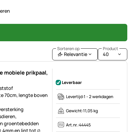
veren
Sorteren op
Product
Relevantie
40
 mobiele prikpaal,
Nog geen beoordelingen geplaatst
Leverbaar
ststof
gte 70cm, lengte boven
Levertijd:
1 - 2 werkdagen
versterking
Gewicht:
11,05 kg
sdieren,
an groentebedden
Art.nr.:
44445
4mm en lint tot
Ø
Ø